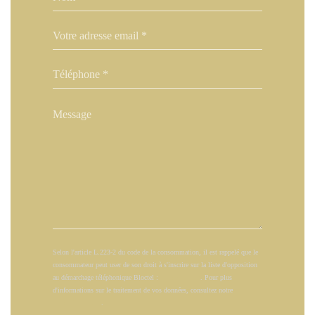
Selon l'article L.223-2 du code de la consommation, il est rappelé que le
consommateur peut user de son droit à s'inscrire sur la liste d'opposition
au démarchage téléphonique Bloctel :
bloctel.gouv.fr
. Pour plus
d'informations sur le traitement de vos données, consultez notre
politique
de confidentialité
.