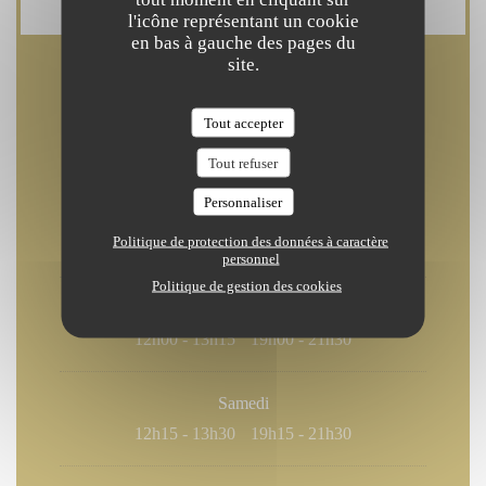
l'icône représentant un cookie
en bas à gauche des pages du
site.
Horaires
Tout accepter
Tout refuser
Personnaliser
Lun
-
Jeu
Politique de protection des données à caractère
12h00 - 13h15
19h00 - 21h15
•
personnel
Politique de gestion des cookies
Vendredi
12h00 - 13h15
19h00 - 21h30
•
Samedi
12h15 - 13h30
19h15 - 21h30
•