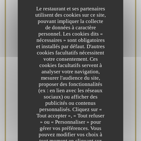
Le restaurant et ses partenaires
utilisent des cookies sur ce site,
Cuisine
pouvant impliquer la collecte
Produits frais, Fait maison, Terroir
de données à caractère
personnel. Les cookies dits «
nécessaires » sont obligatoires
Type de restaurant
et installés par défaut. D'autres
cookies facultatifs nécessitent
Bistronomique
votre consentement. Ces
cookies facultatifs servent à
analyser votre navigation,
Services
mesurer l'audience du site,
Climatisation, Accès aux personnes à mobilité
proposer des fonctionnalités
réduite, Terrasse, Accès Wifi
(ex : en lien avec les réseaux
sociaux) ou afficher des
publicités ou contenus
Moyens de paiement
personnalisés. Cliquez sur «
Tout accepter », « Tout refuser
Apple Pay, Paiement Sans Contact,
» ou « Personnaliser » pour
Eurocard/Mastercard, Titres restaurant, Espèces,
gérer vos préférences. Vous
Visa, American Express, Carte Bleue
pouvez modifier vos choix à
tout moment en cliquant sur