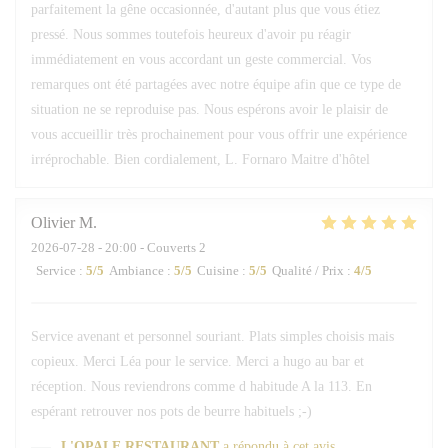
parfaitement la gêne occasionnée, d'autant plus que vous étiez
pressé. Nous sommes toutefois heureux d'avoir pu réagir
immédiatement en vous accordant un geste commercial. Vos
remarques ont été partagées avec notre équipe afin que ce type de
situation ne se reproduise pas. Nous espérons avoir le plaisir de
vous accueillir très prochainement pour vous offrir une expérience
irréprochable. Bien cordialement, L. Fornaro Maitre d'hôtel
Olivier
M
2026-07-28
- 20:00 - Couverts 2
Service
:
5
/5
Ambiance
:
5
/5
Cuisine
:
5
/5
Qualité / Prix
:
4
/5
Service avenant et personnel souriant. Plats simples choisis mais
copieux. Merci Léa pour le service. Merci a hugo au bar et
réception. Nous reviendrons comme d habitude A la 113. En
espérant retrouver nos pots de beurre habituels ;-)
L'OPALE RESTAURANT
a répondu à cet avis