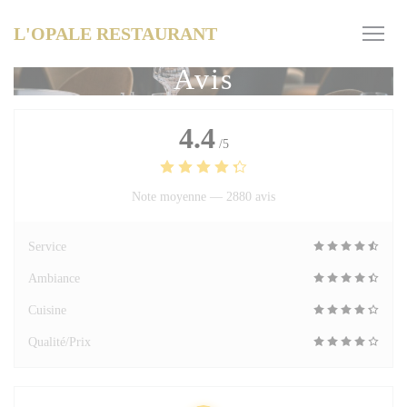
Personnalisation de vos choix en matière de cookies
L'OPALE RESTAURANT
Avis
4.4
/5
Note moyenne —
2880 avis
Service
Ambiance
Cuisine
Qualité/Prix