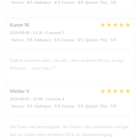
Service
:
4
/5
Ambiance
:
4
/5
Cuisine
:
4
/5
Qualité / Prix
:
3
/5
Karine
M
2026-08-08
- 13:30 - Couverts 3
Service
:
5
/5
Ambiance
:
5
/5
Cuisine
:
5
/5
Qualité / Prix
:
5
/5
Endroit lumineux aére , vue mer , deco moderne Service au top !
Délicieux .. merci Sara !!!
Wiebke
V
2026-08-05
- 20:00 - Couverts 4
Service
:
5
/5
Ambiance
:
5
/5
Cuisine
:
5
/5
Qualité / Prix
:
5
/5
Das Essen war hervorragend, der Service sehr aufmerksam und gut
und wir hatten einen perfekten Blick im Sonnenuntergang