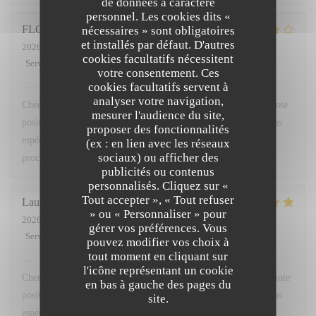
de données à caractère
personnel. Les cookies dits «
FLORENCE
nécessaires » sont obligatoires
L
et installés par défaut. D'autres
2026-08-01
- 12:45 - Couverts 3
cookies facultatifs nécessitent
Service
:
4
/5
Ambiance
:
4
/5
Cuisine
:
4
/5
Qualité / Prix
:
4
/5
votre consentement. Ces
cookies facultatifs servent à
L'OPALE RESTAURANT
a répondu à cet avis
analyser votre navigation,
Chère Madame, nous vous remercions sincèrement pour votre note
mesurer l'audience du site,
positive. Votre satisfaction est au cœur de notre démarche et nous
proposer des fonctionnalités
espérons avoir le plaisir de vous accueillir de nouveau
(ex : en lien avec les réseaux
sociaux) ou afficher des
prochainement. Bien à vous, Lise Fornaro - Maitre d'Hôtel
publicités ou contenus
personnalisés. Cliquez sur «
Tout accepter », « Tout refuser
Laurent
S
» ou « Personnaliser » pour
2026-07-29
- 19:00 - Couverts 2
gérer vos préférences. Vous
Service
:
5
/5
Ambiance
:
5
/5
Cuisine
:
5
/5
Qualité / Prix
:
4
/5
pouvez modifier vos choix à
tout moment en cliquant sur
L'OPALE RESTAURANT
a répondu à cet avis
l'icône représentant un cookie
Cher Monsieur , nous vous remercions sincèrement pour votre note
en bas à gauche des pages du
positive. Votre satisfaction est au cœur de notre démarche et nous
site.
espérons avoir le plaisir de vous accueillir de nouveau