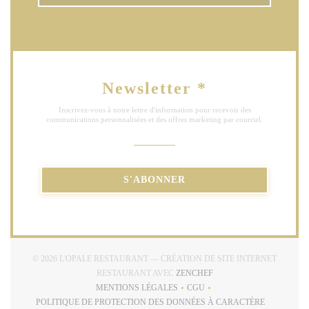
Newsletter
*
Inscrivez-vous à notre lettre d'information pour recevoir des
communications personnalisées et des offres marketing par courriel.
S'ABONNER
© 2026 L'OPALE RESTAURANT — CRÉATION DE SITE INTERNET
((OUVRE UNE NOUVELLE
RESTAURANT AVEC
ZENCHEF
MENTIONS LÉGALES
CGU
((OUVRE UNE NOUVELLE FENÊTRE))
((OUVRE UNE NOUVELLE FE
POLITIQUE DE PROTECTION DES DONNÉES À CARACTÈRE