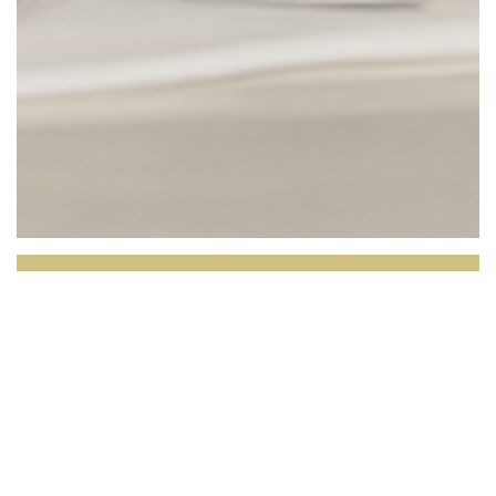
L'OPALE RESTAURANT
L'Opale se nachází na jihozápadním konci Radisson
Blu Grand Hotel & Spa a má velkou venkovní
terasu, ze které si můžete během večeře vychutnat