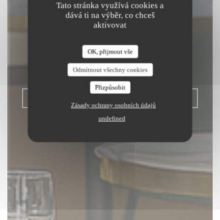
Tato stránka využívá cookies a
dává ti na výběr, co chceš
aktivovat
L'OPALE
RESTAURANT
OK, přijmout vše
Odmítnout všechny cookies
BISTRONOMIQUE
|
DUNKERQUE
Přizpůsobit
REZERVOVAT STŮL
Zásady ochrany osobních údajů
undefined