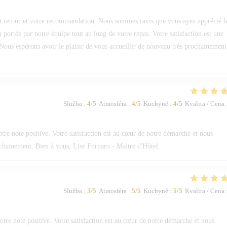
 retour et votre recommandation. Nous sommes ravis que vous ayez apprécié l
on portée par notre équipe tout au long de votre repas. Votre satisfaction est une
Nous espérons avoir le plaisir de vous accueillir de nouveau très prochainement
Služba
:
4
/5
Atmosféra
:
4
/5
Kuchyně
:
4
/5
Kvalita / Cena
e note positive. Votre satisfaction est au cœur de notre démarche et nous
ochainement. Bien à vous, Lise Fornaro - Maitre d'Hôtel
Služba
:
5
/5
Atmosféra
:
5
/5
Kuchyně
:
5
/5
Kvalita / Cena
re note positive. Votre satisfaction est au cœur de notre démarche et nous