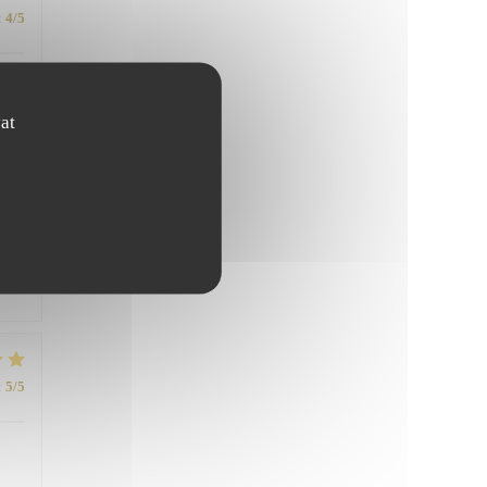
:
4
/5
ous
at
ble
:
5
/5