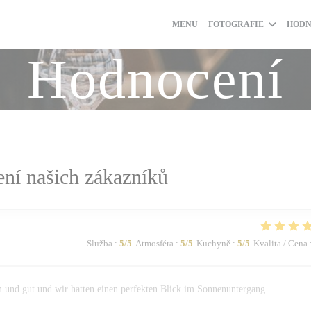
MENU
FOTOGRAFIE
HODN
Hodnocení
ní našich zákazníků
Služba
:
5
/5
Atmosféra
:
5
/5
Kuchyně
:
5
/5
Kvalita / Cena
 und gut und wir hatten einen perfekten Blick im Sonnenuntergang