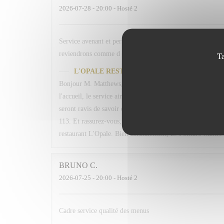
2026-07-28
- 20:00 - Hosté 2
Service avenant et personnel souriant. Plats simples chois
reviendrons comme d habitude A la 113. En espérant retrou
T
L'OPALE RESTAURANT
odpověděl na hodnocení
Bonjour M. Matthews, Un grand merci pour votre fidélité 
l'accueil, le service ainsi que les plats proposés. Votre me
seront ravis de savoir qu'ils ont contribué à rendre votre 
113. Et rassurez-vous, nous ferons de notre mieux pour qu
restaurant L'Opale. Bien cordialement, L. Fornaro Maitre 
BRUNO
C
2026-07-25
- 20:00 - Hosté 2
Cadre service qualité des menus