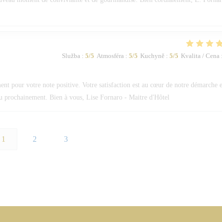
Služba
:
5
/5
Atmosféra
:
5
/5
Kuchyně
:
5
/5
Kvalita / Cena
 pour votre note positive. Votre satisfaction est au cœur de notre démarche e
eau prochainement. Bien à vous, Lise Fornaro - Maitre d'Hôtel
1
2
3