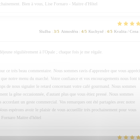
ochainement. Bien à vous, Lise Fornaro - Maitre d'Hôtel
Služba
:
3
/5
Atmosféra
:
4
/5
Kuchyně
:
4
/5
Kvalita / Cena
 déjeune régulièrement à l'Opale ; chaque fois je me régale.
pour ce très beau commentaire. Nous sommes ravis d'apprendre que vous appréc
si que notre menu du marché. Votre confiance et vos encouragements nous font t
temps de nous signaler le retard concernant votre café gourmand. Nous sommes
ment la gêne occasionnée, d'autant plus que vous étiez pressé. Nous sommes
s accordant un geste commercial. Vos remarques ont été partagées avec notre
Nous espérons avoir le plaisir de vous accueillir très prochainement pour vous
. Fornaro Maitre d'hôtel