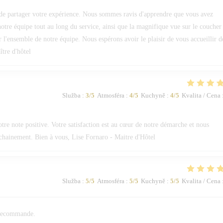
de partager votre expérience. Nous sommes ravis d'apprendre que vous avez
 notre équipe tout au long du service, ainsi que la magnifique vue sur le coucher
ur l'ensemble de notre équipe. Nous espérons avoir le plaisir de vous accueillir d
tre d'hôtel
Služba
:
3
/5
Atmosféra
:
4
/5
Kuchyně
:
4
/5
Kvalita / Cena
e note positive. Votre satisfaction est au cœur de notre démarche et nous
ochainement. Bien à vous, Lise Fornaro - Maitre d'Hôtel
Služba
:
5
/5
Atmosféra
:
5
/5
Kuchyně
:
5
/5
Kvalita / Cena
n recommande.