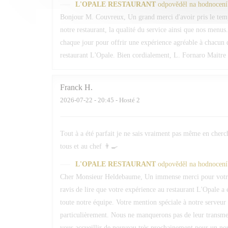
L'OPALE RESTAURANT
odpověděl na hodnocení
Bonjour M. Couvreux, Un grand merci d'avoir pris le temp
notre restaurant, la qualité du service ainsi que nos menus.
chaque jour pour offrir une expérience agréable à chacun d
restaurant L'Opale. Bien cordialement, L. Fornaro Maitre 
Franck
H
2026-07-22
- 20:45 - Hosté 2
Tout à a été parfait je ne sais vraiment pas même en cherc
tous et au chef 👨‍🍳
L'OPALE RESTAURANT
odpověděl na hodnocení
Cher Monsieur Heldebaume, Un immense merci pour votre
ravis de lire que votre expérience au restaurant L'Opale a 
toute notre équipe. Votre mention spéciale à notre serveur 
particulièrement. Nous ne manquerons pas de leur transmett
vous accueillir de nouveau très prochainement pour un n