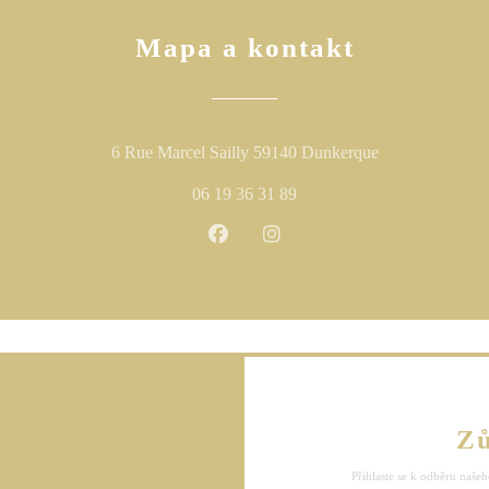
Mapa a kontakt
((otevře se v n
6 Rue Marcel Sailly 59140 Dunkerque
06 19 36 31 89
Facebook ((otevře se v novém okn
Instagram ((otevře se v no
Zů
s
Přihlaste se k odběru našeh