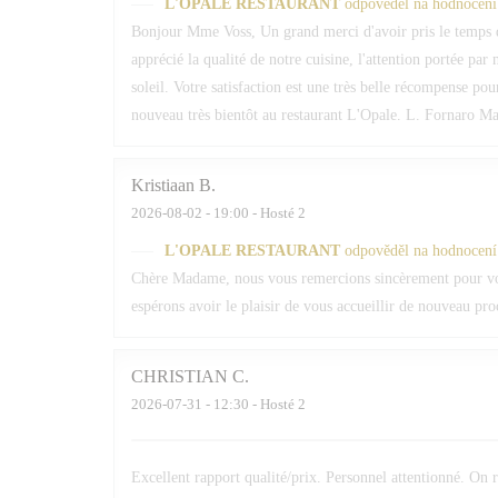
L'OPALE RESTAURANT
odpověděl na hodnocení
Bonjour Mme Voss, Un grand merci d'avoir pris le temps 
apprécié la qualité de notre cuisine, l'attention portée par
soleil. Votre satisfaction est une très belle récompense po
nouveau très bientôt au restaurant L'Opale. L. Fornaro Maî
Kristiaan
B
2026-08-02
- 19:00 - Hosté 2
L'OPALE RESTAURANT
odpověděl na hodnocení
Chère Madame, nous vous remercions sincèrement pour votr
espérons avoir le plaisir de vous accueillir de nouveau pr
CHRISTIAN
C
2026-07-31
- 12:30 - Hosté 2
Excellent rapport qualité/prix. Personnel attentionné. O