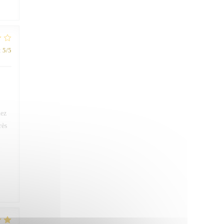
:
5
/5
iez
rès