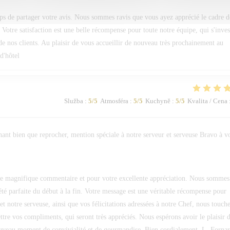
s de partager votre avis. Nous sommes ravis que vous ayez apprécié le cadre d
 Votre satisfaction est une belle récompense pour toute notre équipe, qui s'inves
e nos clients. Au plaisir de vous accueillir de nouveau très prochainement au
d'hôtel
Služba
:
5
/5
Atmosféra
:
5
/5
Kuchyně
:
5
/5
Kvalita / Cena
hant bien que reprocher, mention spéciale à notre serveur et serveuse Bravo à v
 magnifique commentaire et pour votre excellente appréciation. Nous sommes
été parfaite du début à la fin. Votre message est une véritable récompense pour
et notre serveuse, ainsi que vos félicitations adressées à notre Chef, nous touch
re vos compliments, qui seront très appréciés. Nous espérons avoir le plaisir 
ouveau moment de convivialité et de gourmandise. Bien cordialement, L. Forna