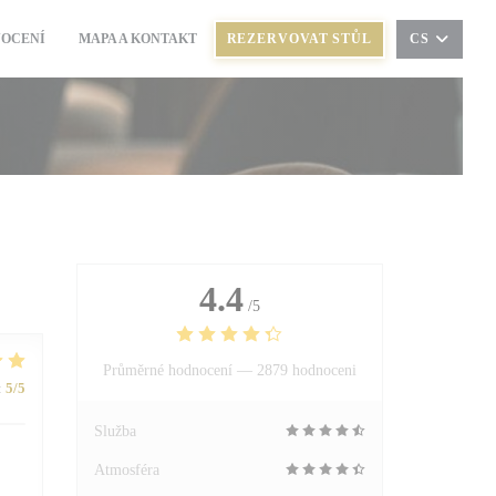
OCENÍ
MAPA A KONTAKT
REZERVOVAT STŮL
CS
((OTEVŘE SE V NOVÉM OKNĚ))
4.4
/5
Průměrné hodnocení —
2879 hodnoceni
:
5
/5
Služba
Atmosféra