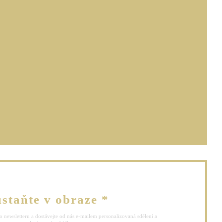
ovém okně))
ě))
vém okně))
staňte v obraze
*
o newsletteru a dostávejte od nás e-mailem personalizovaná sdělení a