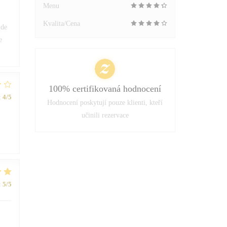
Menu
Kvalita/Cena
 de
e
100% certifikovaná hodnocení
:
4
/5
Hodnocení poskytují pouze klienti, kteří
učinili rezervace
:
5
/5