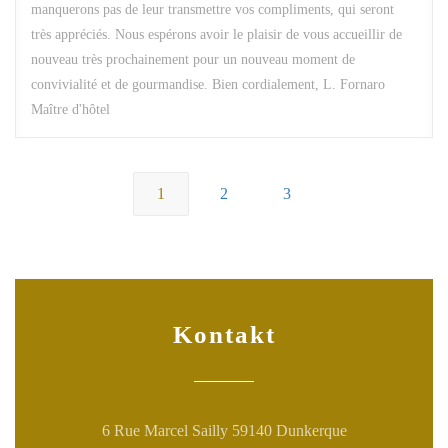
manquerons pas de leur transmettre vos compliments, qui seront
très appréciés. Nous espérons avoir le plaisir de vous accueillir de
nouveau très prochainement pour un nouveau moment de
convivialité et de gourmandise. Bien cordialement, L. Fornaro
Maître d'hôtel
1
2
3
Kontakt
((öffnet ein neu
6 Rue Marcel Sailly 59140 Dunkerque