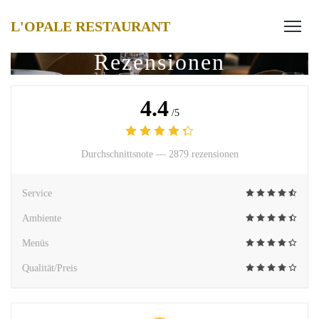
L'OPALE RESTAURANT
Rezensionen
4.4
/5
Durchschnittsnote —
2879 rezensionen
Service
Ambiente
Menüs
Qualität/Preis