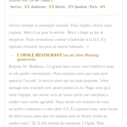
2026-07-28
- 20:00 - Gäste 2
Service
:
5
/5
Ambiente
:
5
/5
Küche
:
5
/5
Qualität / Preis
:
4
/5
Service avenant et personnel souriant. Plats simples choisis mais
copieux. Merci Léa pour le service. Merci a hugo au bar et
réception. Nous reviendrons comme d habitude A la 113. En
espérant retrouver nos pots de beurre habituels ;-)
L'OPALE RESTAURANT
hat auf diese Meinung
geantwortet
Bonjour M. Matthews, Un grand merci pour votre fidélité et pour
ce très gentil commentaire. Nous sommes ravis que vous ayez
apprécié l'accueil, le service ainsi que les plats proposés. Votre
message sera transmis avec grand plaisir à Léa, Hugo ainsi qu'à
toute l'équipe, qui seront ravis de savoir qu'ils ont contribué à
rendre votre soirée agréable. Nous serons très heureux de vous
accueillir à nouveau à votre table 113. Et rassurez-vous, nous ferons
de notre mieux pour que vos fameux pots de beurre soient au
rendez-vous ! 😉 À très bientôt au restaurant L'Opale. Bien