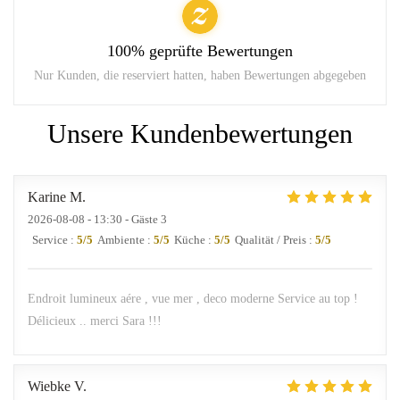
100% geprüfte Bewertungen
Nur Kunden, die reserviert hatten, haben Bewertungen abgegeben
Unsere Kundenbewertungen
Karine
M
2026-08-08
- 13:30 - Gäste 3
Service
:
5
/5
Ambiente
:
5
/5
Küche
:
5
/5
Qualität / Preis
:
5
/5
Endroit lumineux aére , vue mer , deco moderne Service au top !
Délicieux .. merci Sara !!!
Wiebke
V