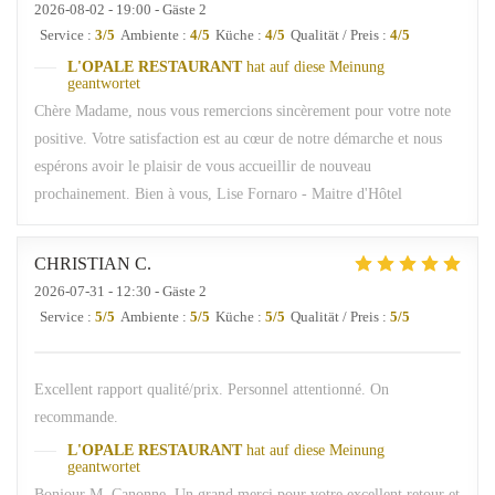
2026-08-02
- 19:00 - Gäste 2
Service
:
3
/5
Ambiente
:
4
/5
Küche
:
4
/5
Qualität / Preis
:
4
/5
L'OPALE RESTAURANT
hat auf diese Meinung
geantwortet
Chère Madame, nous vous remercions sincèrement pour votre note
positive. Votre satisfaction est au cœur de notre démarche et nous
espérons avoir le plaisir de vous accueillir de nouveau
prochainement. Bien à vous, Lise Fornaro - Maitre d'Hôtel
CHRISTIAN
C
2026-07-31
- 12:30 - Gäste 2
Service
:
5
/5
Ambiente
:
5
/5
Küche
:
5
/5
Qualität / Preis
:
5
/5
Excellent rapport qualité/prix. Personnel attentionné. On
recommande.
L'OPALE RESTAURANT
hat auf diese Meinung
geantwortet
Bonjour M. Canonne, Un grand merci pour votre excellent retour et