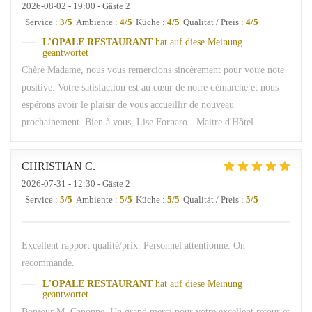
2026-08-02
- 19:00 - Gäste 2
Service
:
3
/5
Ambiente
:
4
/5
Küche
:
4
/5
Qualität / Preis
:
4
/5
L'OPALE RESTAURANT
hat auf diese Meinung
geantwortet
Chère Madame, nous vous remercions sincèrement pour votre note
positive. Votre satisfaction est au cœur de notre démarche et nous
espérons avoir le plaisir de vous accueillir de nouveau
prochainement. Bien à vous, Lise Fornaro - Maitre d'Hôtel
CHRISTIAN
C
2026-07-31
- 12:30 - Gäste 2
Service
:
5
/5
Ambiente
:
5
/5
Küche
:
5
/5
Qualität / Preis
:
5
/5
Excellent rapport qualité/prix. Personnel attentionné. On
recommande.
L'OPALE RESTAURANT
hat auf diese Meinung
geantwortet
Bonjour M. Canonne, Un grand merci pour votre excellent retour et