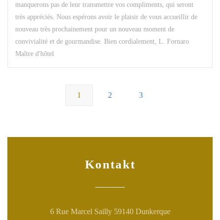
manquerons pas de leur transmettre vos compliments, qui seront
très appréciés. Nous espérons avoir le plaisir de vous accueillir de
nouveau très prochainement pour un nouveau moment de
convivialité et de gourmandise. Bien cordialement, L. Fornaro
Maître d'hôtel
1
2
3
Kontakt
((öffnet ein neu
6 Rue Marcel Sailly 59140 Dunkerque