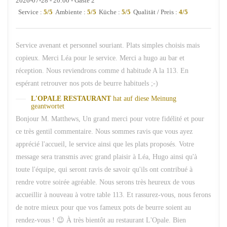
2026-07-28
- 20:00 - Gäste 2
Service
:
5
/5
Ambiente
:
5
/5
Küche
:
5
/5
Qualität / Preis
:
4
/5
Service avenant et personnel souriant. Plats simples choisis mais
copieux. Merci Léa pour le service. Merci a hugo au bar et
réception. Nous reviendrons comme d habitude A la 113. En
espérant retrouver nos pots de beurre habituels ;-)
L'OPALE RESTAURANT
hat auf diese Meinung
geantwortet
Bonjour M. Matthews, Un grand merci pour votre fidélité et pour
ce très gentil commentaire. Nous sommes ravis que vous ayez
apprécié l'accueil, le service ainsi que les plats proposés. Votre
message sera transmis avec grand plaisir à Léa, Hugo ainsi qu'à
toute l'équipe, qui seront ravis de savoir qu'ils ont contribué à
rendre votre soirée agréable. Nous serons très heureux de vous
accueillir à nouveau à votre table 113. Et rassurez-vous, nous ferons
de notre mieux pour que vos fameux pots de beurre soient au
rendez-vous ! 😉 À très bientôt au restaurant L'Opale. Bien