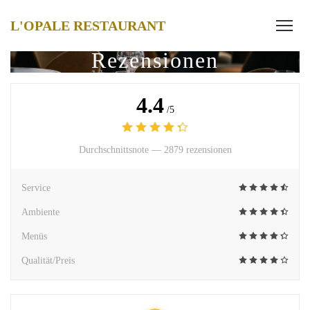
L'OPALE RESTAURANT
Rezensionen
4.4
/5
Durchschnittsnote —
2879 rezensionen
Service
Ambiente
Menüs
Qualität/Preis