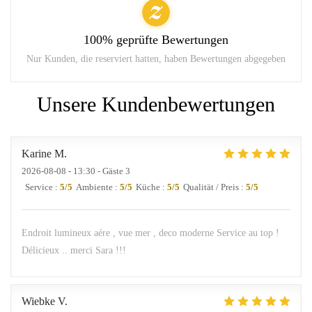
100% geprüfte Bewertungen
Nur Kunden, die reserviert hatten, haben Bewertungen abgegeben
Unsere Kundenbewertungen
Karine
M
2026-08-08
- 13:30 - Gäste 3
Service
:
5
/5
Ambiente
:
5
/5
Küche
:
5
/5
Qualität / Preis
:
5
/5
Endroit lumineux aére , vue mer , deco moderne Service au top !
Délicieux .. merci Sara !!!
Wiebke
V