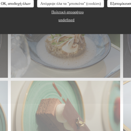
OK, αποδοχή όλων
Απόρριψε όλα τα "μπισκότα" (cookies)
Εξατομίκευσ
Πολιτική απορρήτου
undefined