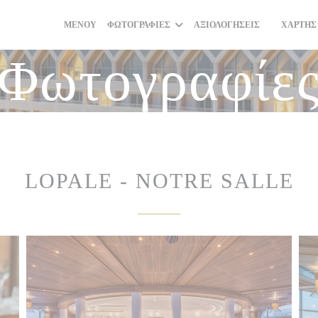
ΜΕΝΟΎ
ΦΩΤΟΓΡΑΦΊΕΣ
ΑΞΙΟΛΟΓΉΣΕΙΣ
ΧΆΡΤΗΣ
((ΑΝΟΊΓΕΙ
Φωτογραφίε
LOPALE - NOTRE SALLE