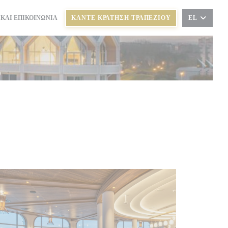
 ΚΑΙ ΕΠΙΚΟΙΝΩΝΊΑ
ΚΆΝΤΕ ΚΡΆΤΗΣΗ ΤΡΑΠΕΖΙΟΎ
EL
 ΣΕ ΝΈΟ ΠΑΡΆΘΥΡΟ))
ς