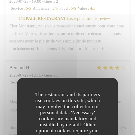
2026-07-29
- 19:00 - Guests 2
Service
:
5
/5
Ambiance
:
5
/5
Food
:
5
/5
Value
:
4
/5
L'OPALE RESTAURANT
has replied to this review
Cher Monsieur , nous vous remercions sincèrement pour votre note
positive. Votre satisfaction est au cœur de notre démarche et nous
espérons avoir le plaisir de vous accueillir de nouveau
prochainement. Bien à vous, Lise Fornaro - Maitre d'Hôtel
Bernard
H
2026-07-29
- 12:15 - Guests 1
Service
:
3
/5
Ambiance
:
4
/5
Food
:
4
/5
Value
:
5
/5
The restaurant and its partners
use cookies on this site, which
Magnifique restaurant, face à la dune, loin de la foule. Je déjeune
may involve the collection of
régulièrement à l'Opale ; chaque fois je me régale.
personal data. 'Necessary'
cookies are mandatory and
L'OPALE RESTAURANT
has replied to this review
installed by default. Other
Bonjour M. Haze, Un grand merci pour votre fidélité et pour ce très
optional cookies require your