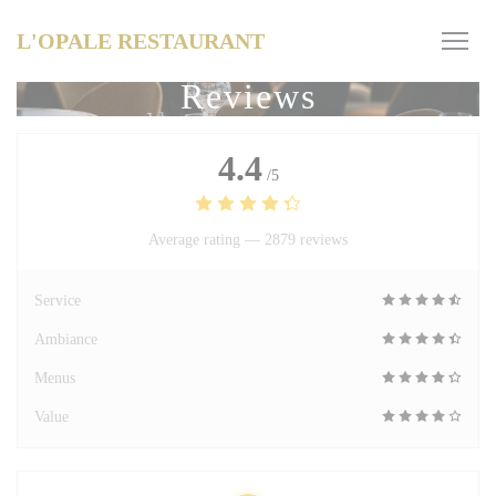
Personalizing your cookie choices
L'OPALE RESTAURANT
Reviews
4.4
/5
Average rating —
2879 reviews
Service
Ambiance
Menus
Value