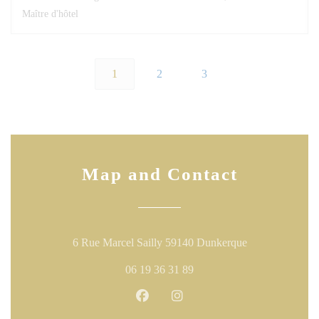
Maître d'hôtel
1
2
3
Map and Contact
((opens in a n
6 Rue Marcel Sailly 59140 Dunkerque
06 19 36 31 89
Facebook ((opens in a new windo
Instagram ((opens in a ne