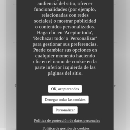
audiencia del sitio, ofrecer
funcionalidades (por ejemplo,
Pistache, mascarpone et framboise
relacionadas con redes
sociales) o mostrar publicidad
Crème mascarpone à la pistache, biscuit à la framboise et
framboises fraîches
o contenidos personalizados.
Haga clic en 'Aceptar todo',
10,00 EUR
'Rechazar todo' o 'Personalizar'
para gestionar sus preferencias.
Puede cambiar sus opciones en
Crème brûlée au café et spéculoos
cualquier momento haciendo
Crème brûlée au café et spéculoos
clic en el icono de cookie en la
parte inferior izquierda de las
9,00 EUR
páginas del sitio.
Crêpes Suzette flambées à table, au Grand Marnier
OK, aceptar todas
Préparation en salle, un spectacle culinaire.
Denegar todas las cookies
14,00 EUR
Personalizar
Chariot de fromages
Política de protección de datos personales
Laissez-vous séduire par notre chariot de fromages,trois
Política de gestión de cookies