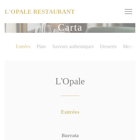
Personalización de sus opciones de cookies
L'OPALE RESTAURANT
Carta
Entrées
Plats
Saveurs authentiques
Desserts
Menu en
L'Opale
Entrées
Burrata