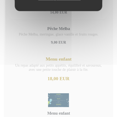
variétés sélectionnées avec soin,servies avec élégance à votre
table,pour un voyage gourmand au cœur des arômes
14,00 EUR
Pêche Melba
Pêche Melba, meringue, glace vanille et fruits rouges.
9,00 EUR
Menu enfant
Un repas adapté aux petits appétits, équilibré et savoureux,
avec une petite touche de plaisir à la fin.
18,00 EUR
Menu enfant