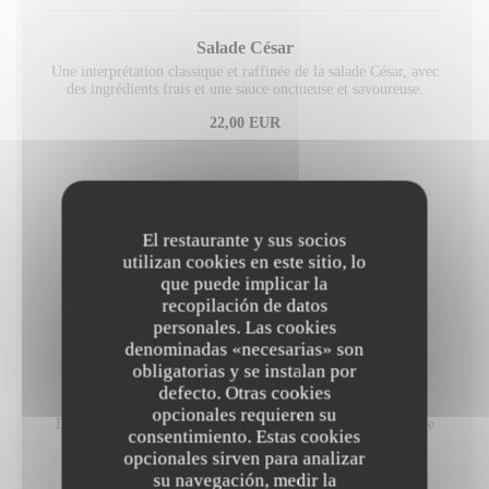
Salade César
Une interprétation classique et raffinée de la salade César, avec
des ingrédients frais et une sauce onctueuse et savoureuse.
22,00 EUR
Jambon grillé
Frites et légumes de saison, sauce béarnaise
El restaurante y sus socios
22,00 EUR
utilizan cookies en este sitio, lo
que puede implicar la
recopilación de datos
Desserts
personales. Las cookies
denominadas «necesarias» son
obligatorias y se instalan por
defecto. Otras cookies
Chocolat-cerise
opcionales requieren su
Doux mariage entre la cerise flambée au rhum et la puissance
consentimiento. Estas cookies
du chocolat
opcionales sirven para analizar
11,00 EUR
su navegación, medir la