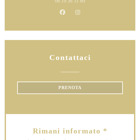
06 19 36 31 89
Facebook ((apre una nuova finestr
Instagram ((apre una nuova 
Contattaci
PRENOTA
Rimani informato
*