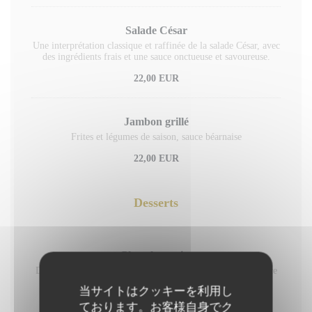
Salade César
Une interprétation classique et raffinée de la salade César, avec
des ingrédients frais et une sauce onctueuse et savoureuse.
22,00 EUR
Jambon grillé
Frites et légumes de saison, sauce béarnaise
22,00 EUR
Desserts
Chocolat-cerise
Doux mariage entre la cerise flambée au rhum et la puissance
du chocolat
当サイトはクッキーを利用し
11,00 EUR
ております。お客様自身でク