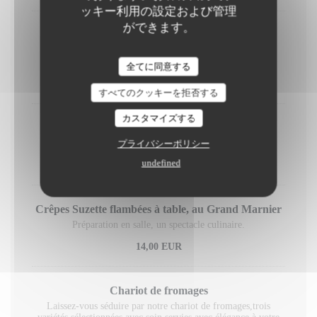
ッキー利用の設定および管理
ができます。
Pistache, mascarpone et framboise
Crème mascarpone à la pistache, biscuit à la framboise et
framboises fraîches
全てに同意する
10,00 EUR
すべてのクッキーを拒否する
カスタマイズする
Crème brûlée au café et spéculoos
Crème brûlée au café et spéculoos
プライバシーポリシー
undefined
9,00 EUR
Crêpes Suzette flambées à table, au Grand Marnier
Préparation en salle, un spectacle culinaire.
14,00 EUR
Chariot de fromages
Laissez-vous séduire par notre chariot de fromages,trois