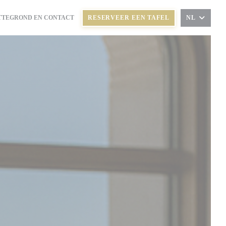
TTEGROND EN CONTACT
RESERVEER EEN TAFEL
NL
T IN EEN NIEUW VENSTER))