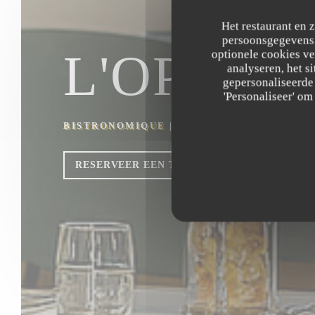
Het restaurant en 
persoonsgegevens. 
L'OPALE
optionele cookies v
analyseren, het si
gepersonaliseerde 
'Personaliseer' o
BISTRONOMIQUE
|
DUNKERQUE
RESERVEER EEN TAFEL