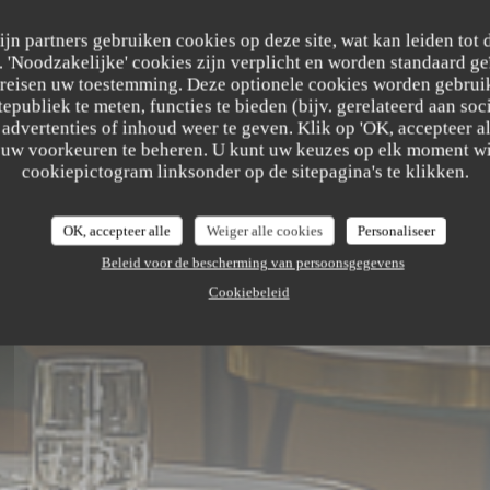
zijn partners gebruiken cookies op deze site, wat kan leiden tot
'Noodzakelijke' cookies zijn verplicht en worden standaard ge
 RESTAURA
ereisen uw toestemming. Deze optionele cookies worden gebruik
tepubliek te meten, functies te bieden (bijv. gerelateerd aan so
advertenties of inhoud weer te geven. Klik op 'OK, accepteer alle
m uw voorkeuren te beheren. U kunt uw keuzes op elk moment wi
cookiepictogram linksonder op de sitepagina's te klikken.
OK, accepteer alle
Weiger alle cookies
Personaliseer
Beleid voor de bescherming van persoonsgegevens
Cookiebeleid