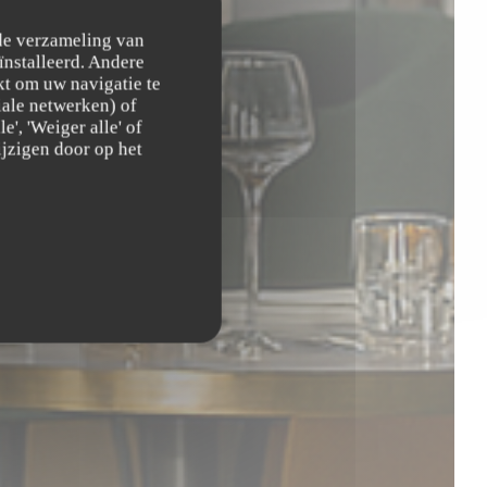
 de verzameling van
ïnstalleerd. Andere
NT
t om uw navigatie te
ciale netwerken) of
', 'Weiger alle' of
jzigen door op het