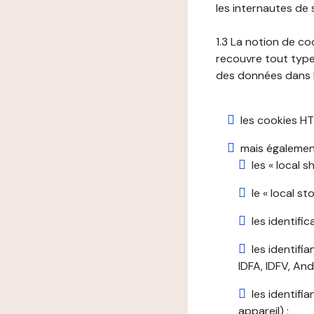
les internautes de 
1.3 La notion de co
recouvre tout type 
des données dans le
les cookies HT
mais également
les « local 
le « local s
les identifi
les identifi
IDFA, IDFV, Andr
les identifi
appareil) ;