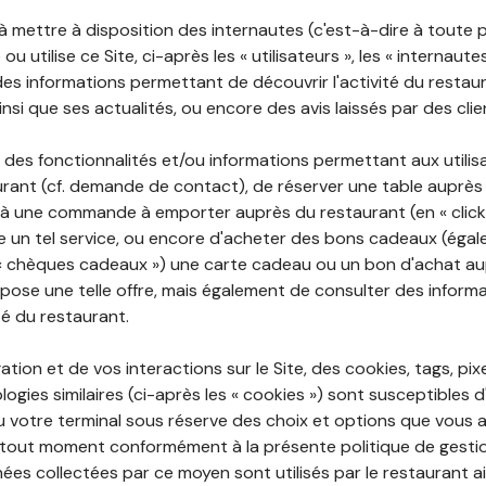
 à mettre à disposition des internautes (c'est-à-dire à toute
ou utilise ce Site, ci-après les « utilisateurs », les « internaute
te des informations permettant de découvrir l'activité du restau
si que ses actualités, ou encore des avis laissés par des clie
 des fonctionnalités et/ou informations permettant aux utilis
urant (cf. demande de contact), de réserver une table auprès
à une commande à emporter auprès du restaurant (en « click a
 un tel service, ou encore d'acheter des bons cadeaux (égal
« chèques cadeaux ») une carte cadeau ou un bon d'achat au
opose une telle offre, mais également de consulter des informa
ité du restaurant.
ation et de vos interactions sur le Site, des cookies, tags, pix
ogies similaires (ci-après les « cookies ») sont susceptibles d
u votre terminal sous réserve des choix et options que vous 
tout moment conformément à la présente politique de gestio
ées collectées par ce moyen sont utilisés par le restaurant a