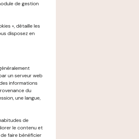
 module de gestion
es », détaille les
vous disposez en
, généralement
 par un serveur web
r des informations
 provenance du
ession, une langue,
 habitudes de
liorer le contenu et
 de faire bénéficier