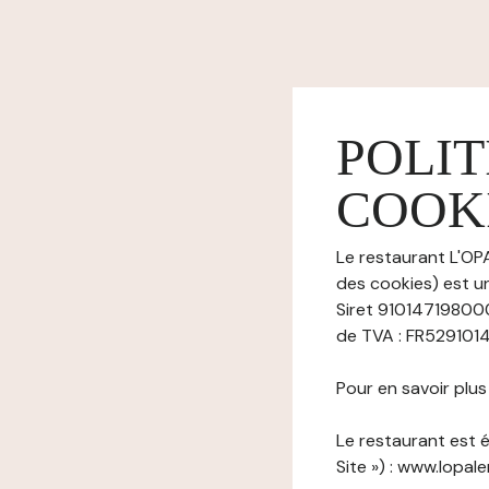
POLIT
COOK
Le restaurant L'OP
des cookies) est u
Siret 91014719800
de TVA : FR52910147
Pour en savoir plu
Le restaurant est é
Site ») : www.lopale