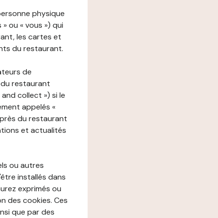
 personne physique
s » ou « vous ») qui
rant, les cartes et
nts du restaurant.
ateurs de
 du restaurant
nd collect ») si le
ement appelés «
près du restaurant
tions et actualités
els ou autres
'être installés dans
aurez exprimés ou
n des cookies. Ces
insi que par des