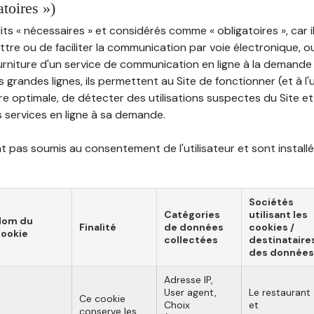
atoires »)
ts « nécessaires » et considérés comme « obligatoires », car il
tre ou de faciliter la communication par voie électronique, 
ourniture d'un service de communication en ligne à la demand
les grandes lignes, ils permettent au Site de fonctionner (et à l'
e optimale, de détecter des utilisations suspectes du Site et 
ns services en ligne à sa demande.
 pas soumis au consentement de l'utilisateur et sont installé
Sociétés
Catégories
utilisant les
Nom du
Finalité
de données
cookies /
ookie
collectées
destinataire
des données
Adresse IP,
User agent,
Le restaurant
Ce cookie
Choix
et
conserve les