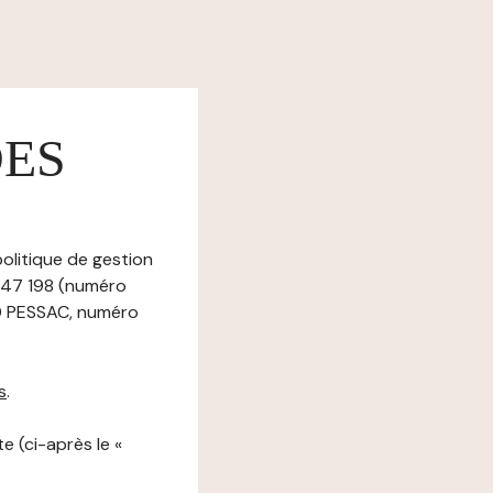
DES
olitique de gestion
 147 198 (numéro
0 PESSAC, numéro
s
.
e (ci-après le «