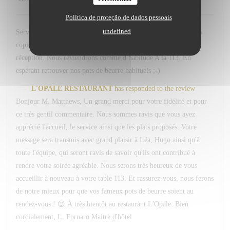
Política de proteção de dados pessoais
undefined
Service avenant et personnel souriant. Plats simples choisis mais
copieux. Merci Léa pour le service. Merci a hugo au bar et
réception. Nous reviendrons comme d habitude A la 113. En
espérant retrouver nos pots de beurre habituels ;-)
L'OPALE RESTAURANT
has responded to the review
Bonjour M. Matthews, Un grand merci pour votre fidélité et pour
ce très gentil commentaire. Nous sommes ravis que vous ayez
apprécié l'accueil, le service ainsi que les plats proposés. Votre
message sera transmis avec grand plaisir à Léa, Hugo ainsi qu'à
toute l'équipe, qui seront ravis de savoir qu'ils ont contribué à
rendre votre soirée agréable. Nous serons très heureux de vous
accueillir à nouveau à votre table 113. Et rassurez-vous, nous ferons
de notre mieux pour que vos fameux pots de beurre soient au
rendez-vous ! 😉 À très bientôt au restaurant L'Opale. Bien
cordialement, L. Fornaro Maitre d'hôtel