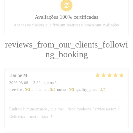
Avaliações 100% certificadas
Apenas os clientes que fizeram reservas submeteram avaliações
reviews_from_our_clients_followi
ng_booking
Karine
M
2026-08-08
- 13:30 - guests 3
service
:
5
/5
ambience
:
5
/5
menu
:
5
/5
quality_price
:
5
/5
Endroit lumineux aére , vue mer , deco moderne Service au top !
Délicieux .. merci Sara !!!