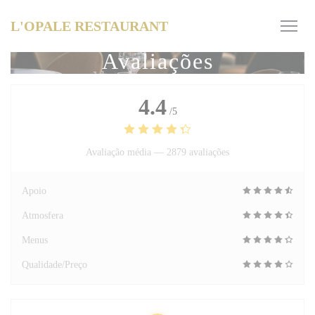
Painel de Gerenciamento de Cookies
L'OPALE RESTAURANT
Avaliações
4.4
/5
Avaliação média —
2879 avaliações
Apoio
Atmosfera
Menus
Qualidade/Preço