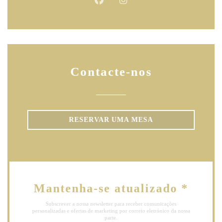
Facebook ((abre numa nova janela
Instagram ((abre numa nova
Contacte-nos
RESERVAR UMA MESA
Mantenha-se atualizado
*
Subscrever a nossa newsletter para receber comunicações
personalizadas e ofertas de marketing por correio eletrónico da nossa
parte.