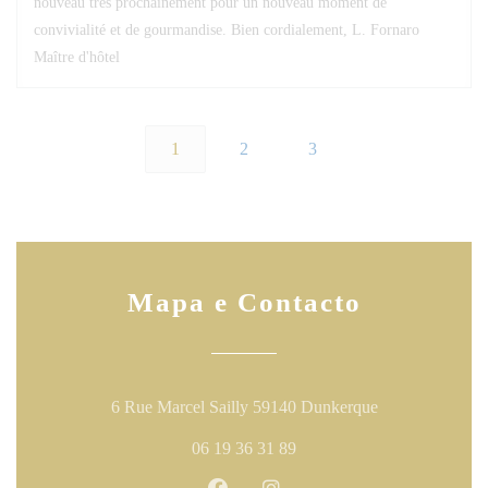
nouveau très prochainement pour un nouveau moment de
convivialité et de gourmandise. Bien cordialement, L. Fornaro
Maître d'hôtel
1
2
3
Mapa e Contacto
((abre numa nov
6 Rue Marcel Sailly 59140 Dunkerque
06 19 36 31 89