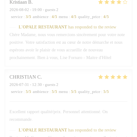
Kristiaan
B
2026-08-02
- 19:00 - guests 2
service
:
3
/5
ambience
:
4
/5
menu
:
4
/5
quality_price
:
4
/5
L'OPALE RESTAURANT
has responded to the review
Chère Madame, nous vous remercions sincèrement pour votre note
positive. Votre satisfaction est au cœur de notre démarche et nous
espérons avoir le plaisir de vous accueillir de nouveau
prochainement. Bien à vous, Lise Fornaro - Maitre d'Hôtel
CHRISTIAN
C
2026-07-31
- 12:30 - guests 2
service
:
5
/5
ambience
:
5
/5
menu
:
5
/5
quality_price
:
5
/5
Excellent rapport qualité/prix. Personnel attentionné. On
recommande.
L'OPALE RESTAURANT
has responded to the review