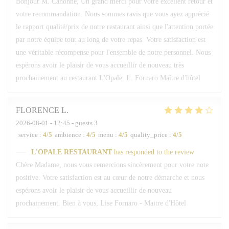
Bonjour M. Canonne, Un grand merci pour votre excellent retour et
votre recommandation. Nous sommes ravis que vous ayez apprécié
le rapport qualité/prix de notre restaurant ainsi que l'attention portée
par notre équipe tout au long de votre repas. Votre satisfaction est
une véritable récompense pour l'ensemble de notre personnel. Nous
espérons avoir le plaisir de vous accueillir de nouveau très
prochainement au restaurant L'Opale. L. Fornaro Maître d'hôtel
FLORENCE
L
2026-08-01
- 12:45 - guests 3
service
:
4
/5
ambience
:
4
/5
menu
:
4
/5
quality_price
:
4
/5
L'OPALE RESTAURANT
has responded to the review
Chère Madame, nous vous remercions sincèrement pour votre note
positive. Votre satisfaction est au cœur de notre démarche et nous
espérons avoir le plaisir de vous accueillir de nouveau
prochainement. Bien à vous, Lise Fornaro - Maitre d'Hôtel