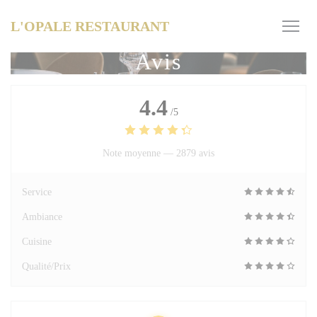
Personnalisation de vos choix en matière de cookies
L'OPALE RESTAURANT
Avis
4.4
/5
Note moyenne —
2879 avis
Service
Ambiance
Cuisine
Qualité/Prix