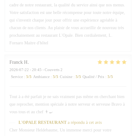
cadre de notre restaurant, la qualité du service ainsi que nos menus.
Votre satisfaction est une belle récompense pour toute notre équipe,
qui s'investit chaque jour pour offrir une expérience agréable à
chacun de nos clients. Au plaisir de vous accueillir de nouveau très
prochainement au restaurant L'Opale. Bien cordialement, L.
Fornaro Maitre d'hôtel
Franck
H
2026-07-22
- 20:45 - Couverts 2
Service
:
5
/5
Ambiance
:
5
/5
Cuisine
:
5
/5
Qualité / Prix
:
5
/5
Tout à a été parfait je ne sais vraiment pas même en cherchant bien
que reprocher, mention spéciale à notre serveur et serveuse Bravo à
vous tous et au chef 👨‍🍳
L'OPALE RESTAURANT
a répondu à cet avis
Cher Monsieur Heldebaume, Un immense merci pour votre