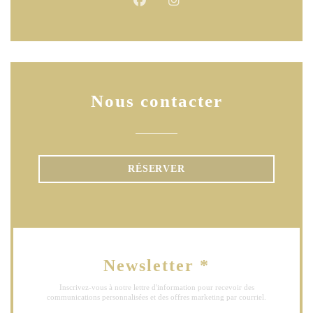
Facebook ((ouvre une nouvelle fen
Instagram ((ouvre une nouve
Nous contacter
RÉSERVER
Newsletter
*
Inscrivez-vous à notre lettre d'information pour recevoir des
communications personnalisées et des offres marketing par courriel.