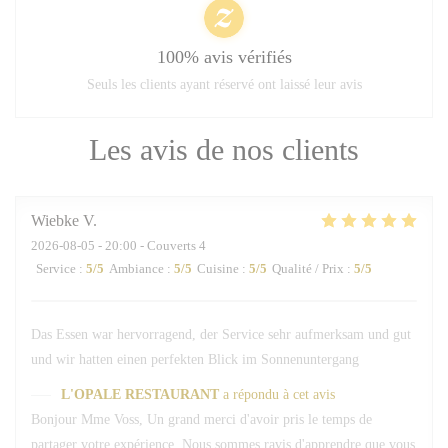
100% avis vérifiés
Seuls les clients ayant réservé ont laissé leur avis
Les avis de nos clients
Wiebke
V
2026-08-05
- 20:00 - Couverts 4
Service
:
5
/5
Ambiance
:
5
/5
Cuisine
:
5
/5
Qualité / Prix
:
5
/5
Das Essen war hervorragend, der Service sehr aufmerksam und gut
und wir hatten einen perfekten Blick im Sonnenuntergang
L'OPALE RESTAURANT
a répondu à cet avis
Bonjour Mme Voss, Un grand merci d'avoir pris le temps de
partager votre expérience. Nous sommes ravis d'apprendre que vous