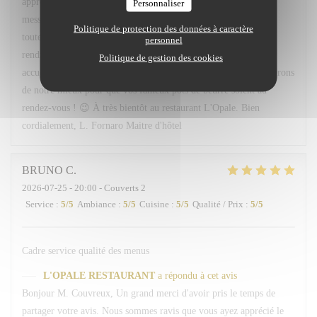
apprécié l'accueil, le service ainsi que les plats proposés. Votre
Personnaliser
message sera transmis avec grand plaisir à Léa, Hugo ainsi qu'à
Politique de protection des données à caractère
toute l'équipe, qui seront ravis de savoir qu'ils ont contribué à
personnel
rendre votre soirée agréable. Nous serons très heureux de vous
Politique de gestion des cookies
accueillir à nouveau à votre table 113. Et rassurez-vous, nous ferons
de notre mieux pour que vos fameux pots de beurre soient au
rendez-vous ! 😉 À très bientôt au restaurant L'Opale. Bien
cordialement, L. Fornaro Maitre d'hôtel
BRUNO
C
2026-07-25
- 20:00 - Couverts 2
Service
:
5
/5
Ambiance
:
5
/5
Cuisine
:
5
/5
Qualité / Prix
:
5
/5
Cadre service qualité des menus
L'OPALE RESTAURANT
a répondu à cet avis
Bonjour M. Couvreux, Un grand merci d'avoir pris le temps de
partager votre avis. Nous sommes ravis que vous ayez apprécié le