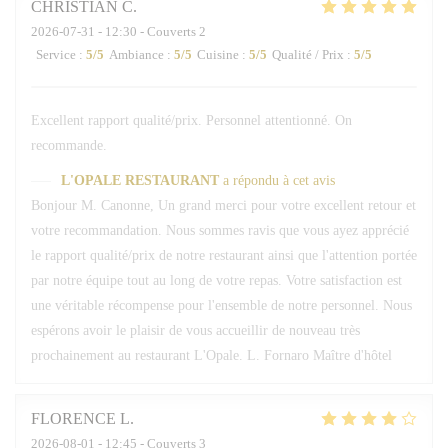
CHRISTIAN
C
2026-07-31
- 12:30 - Couverts 2
Service
:
5
/5
Ambiance
:
5
/5
Cuisine
:
5
/5
Qualité / Prix
:
5
/5
Excellent rapport qualité/prix. Personnel attentionné. On
recommande.
L'OPALE RESTAURANT
a répondu à cet avis
Bonjour M. Canonne, Un grand merci pour votre excellent retour et
votre recommandation. Nous sommes ravis que vous ayez apprécié
le rapport qualité/prix de notre restaurant ainsi que l'attention portée
par notre équipe tout au long de votre repas. Votre satisfaction est
une véritable récompense pour l'ensemble de notre personnel. Nous
espérons avoir le plaisir de vous accueillir de nouveau très
prochainement au restaurant L'Opale. L. Fornaro Maître d'hôtel
FLORENCE
L
2026-08-01
- 12:45 - Couverts 3