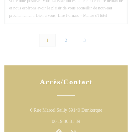
votre note positive. Votre satisfaction est au cœur de notre démarche
et nous espérons avoir le plaisir de vous accueillir de nouveau
prochainement. Bien à vous, Lise Fornaro - Maitre d'Hôtel
1
2
3
Accès/Contact
((ouvre une nouv
6 Rue Marcel Sailly 59140 Dunkerque
06 19 36 31 89