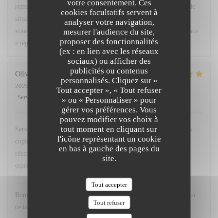
votre consentement. Ces
remarques ont été partagées avec notre équipe afin que ce type de
cookies facultatifs servent à
situation ne se reproduise pas. Nous espérons avoir le plaisir de
analyser votre navigation,
mesurer l'audience du site,
vous accueillir très prochainement pour vous offrir une expérience
proposer des fonctionnalités
irréprochable. Bien cordialement, L. Fornaro Maitre d'hôtel
(ex : en lien avec les réseaux
sociaux) ou afficher des
publicités ou contenus
Olivier
M
personnalisés. Cliquez sur «
2026-07-28
- 20:00 - Couverts 2
Tout accepter », « Tout refuser
Service
:
5
/5
Ambiance
:
5
/5
Cuisine
:
5
/5
Qualité / Prix
:
4
/5
» ou « Personnaliser » pour
gérer vos préférences. Vous
pouvez modifier vos choix à
tout moment en cliquant sur
Service avenant et personnel souriant. Plats simples choisis mais
l'icône représentant un cookie
copieux. Merci Léa pour le service. Merci a hugo au bar et
en bas à gauche des pages du
réception. Nous reviendrons comme d habitude A la 113. En
site.
espérant retrouver nos pots de beurre habituels ;-)
L'OPALE RESTAURANT
a répondu à cet avis
Tout accepter
Bonjour M. Matthews, Un grand merci pour votre fidélité et pour
Tout refuser
ce très gentil commentaire. Nous sommes ravis que vous ayez