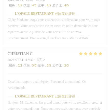
服务
:
3
/5
氛围
:
4
/5
菜单
:
4
/5
质价比
:
4
/5
L'OPALE RESTAURANT
已回复此评论
Chère Madame, nous vous remercions sincèrement pour votre note
positive. Votre satisfaction est au cœur de notre démarche et nous
espérons avoir le plaisir de vous accueillir de nouveau
prochainement. Bien à vous, Lise Fornaro - Maitre d'Hôtel
CHRISTIAN
C
2026-07-31
- 12:30 - 来宾 2
服务
:
5
/5
氛围
:
5
/5
菜单
:
5
/5
质价比
:
5
/5
Excellent rapport qualité/prix. Personnel attentionné. On
recommande.
L'OPALE RESTAURANT
已回复此评论
Bonjour M. Canonne, Un grand merci pour votre excellent retour et
votre recommandation. Nous sommes ravis que vous ayez apprécié