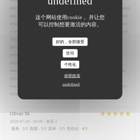
beau commentaire. Nous sommes ravis d'apprendre que vous
appréciez régulièrement notre restaurant, son cadre, l'ambiance ainsi
que notre menu du marché. Votre confiance et vos encouragements
这个网站使用cookie， 并让您
nous font très plaisir. Nous vous remercions également d'avoir pris
可以控制想要激活的内容。
le temps de nous signaler le retard concernant votre café gourmand.
Nous sommes sincèrement désolés pour cet oubli et comprenons
好的，全部接受
parfaitement la gêne occasionnée, d'autant plus que vous étiez
禁用
pressé. Nous sommes toutefois heureux d'avoir pu réagir
immédiatement en vous accordant un geste commercial. Vos
个性化
remarques ont été partagées avec notre équipe afin que ce type de
保密政策
situation ne se reproduise pas. Nous espérons avoir le plaisir de
undefined
vous accueillir très prochainement pour vous offrir une expérience
irréprochable. Bien cordialement, L. Fornaro Maitre d'hôtel
Olivier
M
2026-07-28
- 20:00 - 来宾 2
服务
:
5
/5
氛围
:
5
/5
菜单
:
5
/5
质价比
:
4
/5