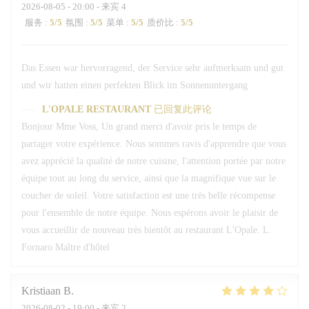
2026-08-05
- 20:00 - 来宾 4
服务
:
5
/5
氛围
:
5
/5
菜单
:
5
/5
质价比
:
5
/5
Das Essen war hervorragend, der Service sehr aufmerksam und gut
und wir hatten einen perfekten Blick im Sonnenuntergang
L'OPALE RESTAURANT
已回复此评论
Bonjour Mme Voss, Un grand merci d'avoir pris le temps de
partager votre expérience. Nous sommes ravis d'apprendre que vous
avez apprécié la qualité de notre cuisine, l'attention portée par notre
équipe tout au long du service, ainsi que la magnifique vue sur le
coucher de soleil. Votre satisfaction est une très belle récompense
pour l'ensemble de notre équipe. Nous espérons avoir le plaisir de
vous accueillir de nouveau très bientôt au restaurant L'Opale. L.
Fornaro Maître d'hôtel
Kristiaan
B
2026-08-02
- 19:00 - 来宾 2