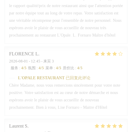
le rapport qualité/prix de notre restaurant ainsi que l'attention portée
par notre équipe tout au long de votre repas. Votre satisfaction est
une véritable récompense pour l'ensemble de notre personnel. Nous
espérons avoir le plaisir de vous accueillir de nouveau très
prochainement au restaurant L'Opale. L. Fornaro Maître d'hôtel
FLORENCE
L
2026-08-01
- 12:45 - 来宾 3
服务
:
4
/5
氛围
:
4
/5
菜单
:
4
/5
质价比
:
4
/5
L'OPALE RESTAURANT
已回复此评论
Chère Madame, nous vous remercions sincèrement pour votre note
positive. Votre satisfaction est au cœur de notre démarche et nous
espérons avoir le plaisir de vous accueillir de nouveau
prochainement. Bien à vous, Lise Fornaro - Maitre d'Hôtel
Laurent
S