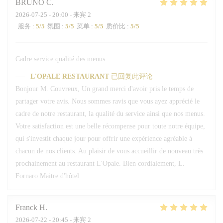
BRUNO
C
2026-07-25
- 20:00 - 来宾 2
服务
:
5
/5
氛围
:
5
/5
菜单
:
5
/5
质价比
:
5
/5
Cadre service qualité des menus
L'OPALE RESTAURANT
已回复此评论
Bonjour M. Couvreux, Un grand merci d'avoir pris le temps de
partager votre avis. Nous sommes ravis que vous ayez apprécié le
cadre de notre restaurant, la qualité du service ainsi que nos menus.
Votre satisfaction est une belle récompense pour toute notre équipe,
qui s'investit chaque jour pour offrir une expérience agréable à
chacun de nos clients. Au plaisir de vous accueillir de nouveau très
prochainement au restaurant L'Opale. Bien cordialement, L.
Fornaro Maitre d'hôtel
Franck
H
2026-07-22
- 20:45 - 来宾 2