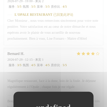
2026-07-29
- 19:00 - 来宾 2
服务
:
5
/5
氛围
:
5
/5
菜单
:
5
/5
质价比
:
4
/5
L'OPALE RESTAURANT
已回复此评论
Cher Monsieur , nous vous remercions sincèrement pour votre note
positive. Votre satisfaction est au cœur de notre démarche et nous
espérons avoir le plaisir de vous accueillir de nouveau
prochainement. Bien à vous, Lise Fornaro - Maitre d'Hôtel
Bernard
H
2026-07-29
- 12:15 - 来宾 1
服务
:
3
/5
氛围
:
4
/5
菜单
:
4
/5
质价比
:
5
/5
Magnifique restaurant, face à la dune, loin de la foule. Je déjeune
régulièrement à l'Opale ; chaque fois je me régale.
L'OPALE RESTAURANT
已回复此评论
Bonjour M. Haze, Un grand merci pour votre fidélité et pour ce très