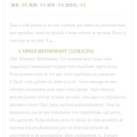
服务
:
5
/5
氛围
:
5
/5
菜单
:
5
/5
质价比
:
5
/5
Tout à a été parfait je ne sais vraiment pas même en cherchant bien
que reprocher, mention spéciale à notre serveur et serveuse Bravo à
vous tous et au chef 👨‍🍳
L'OPALE RESTAURANT
已回复此评论
Cher Monsieur Heldebaume, Un immense merci pour votre
magnifique commentaire et pour votre excellente appréciation.
Nous sommes ravis de lire que votre expérience au restaurant
L'Opale a été parfaite du début à la fin. Votre message est une
véritable récompense pour toute notre équipe. Votre mention
spéciale à notre serveur et notre serveuse, ainsi que vos félicitations
adressées à notre Chef, nous touchent particulièrement. Nous ne
manquerons pas de leur transmettre vos compliments, qui seront
très appréciés. Nous espérons avoir le plaisir de vous accueillir de
nouveau très prochainement pour un nouveau moment de
convivialité et de gourmandise. Bien cordialement, L. Fornaro