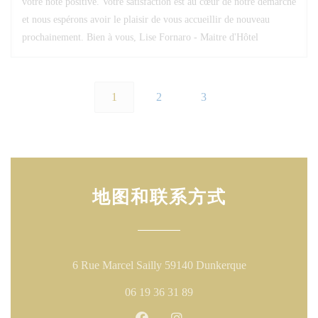
votre note positive. Votre satisfaction est au cœur de notre démarche
et nous espérons avoir le plaisir de vous accueillir de nouveau
prochainement. Bien à vous, Lise Fornaro - Maitre d'Hôtel
1
2
3
地图和联系方式
((在新窗口中打
6 Rue Marcel Sailly 59140 Dunkerque
06 19 36 31 89