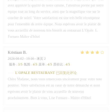
avez apprécié la qualité de notre cuisine, l'attention portée par notre
équipe tout au long du service, ainsi que la magnifique vue sur le
coucher de soleil. Votre satisfaction est une très belle récompense
pour l'ensemble de notre équipe. Nous espérons avoir le plaisir de
vous accueillir de nouveau très bientôt au restaurant L'Opale. L.
Fornaro Maître d'hôtel
Kristiaan
B
2026-08-02
- 19:00 - 来宾 2
服务
:
3
/5
氛围
:
4
/5
菜单
:
4
/5
质价比
:
4
/5
L'OPALE RESTAURANT
已回复此评论
Chère Madame, nous vous remercions sincèrement pour votre note
positive. Votre satisfaction est au cœur de notre démarche et nous
espérons avoir le plaisir de vous accueillir de nouveau
prochainement. Bien à vous, Lise Fornaro - Maitre d'Hôtel