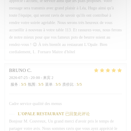
apprécié l'accueil, le service ainsi que les plats proposés. Votre
message sera transmis avec grand plaisir à Léa, Hugo ainsi qu'à
toute l'équipe, qui seront ravis de savoir qu'ils ont contribué à
rendre votre soirée agréable. Nous serons très heureux de vous
accueillir à nouveau à votre table 113. Et rassurez-vous, nous ferons
de notre mieux pour que vos fameux pots de beurre soient au
rendez-vous ! 😉 À très bientôt au restaurant L'Opale. Bien
cordialement, L. Fornaro Maitre d'hôtel
BRUNO
C
2026-07-25
- 20:00 - 来宾 2
服务
:
5
/5
氛围
:
5
/5
菜单
:
5
/5
质价比
:
5
/5
Cadre service qualité des menus
L'OPALE RESTAURANT
已回复此评论
Bonjour M. Couvreux, Un grand merci d'avoir pris le temps de
partager votre avis. Nous sommes ravis que vous ayez apprécié le