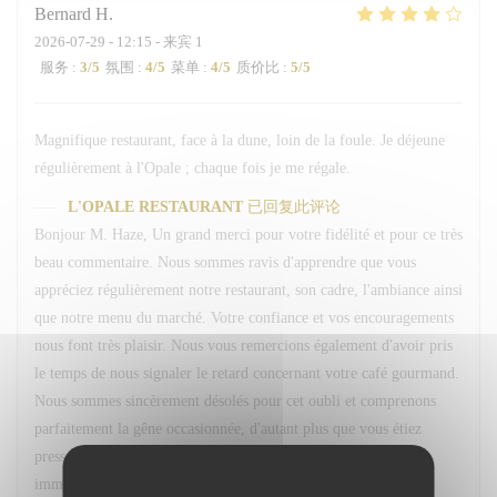
Bernard
H
2026-07-29
- 12:15 - 来宾 1
服务
:
3
/5
氛围
:
4
/5
菜单
:
4
/5
质价比
:
5
/5
Magnifique restaurant, face à la dune, loin de la foule. Je déjeune
régulièrement à l'Opale ; chaque fois je me régale.
L'OPALE RESTAURANT
已回复此评论
Bonjour M. Haze, Un grand merci pour votre fidélité et pour ce très
beau commentaire. Nous sommes ravis d'apprendre que vous
appréciez régulièrement notre restaurant, son cadre, l'ambiance ainsi
que notre menu du marché. Votre confiance et vos encouragements
nous font très plaisir. Nous vous remercions également d'avoir pris
le temps de nous signaler le retard concernant votre café gourmand.
Nous sommes sincèrement désolés pour cet oubli et comprenons
parfaitement la gêne occasionnée, d'autant plus que vous étiez
pressé. Nous sommes toutefois heureux d'avoir pu réagir
immédiatement en vous accordant un geste commercial. Vos