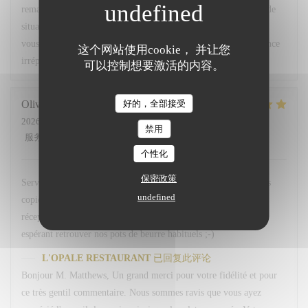
remarques ont été partagées avec notre équipe afin que ce type de
situation ne se reproduise pas. Nous espérons avoir le plaisir de
vous accueillir très prochainement pour vous offrir une expérience
这个网站使用cookie， 并让您
irréprochable. Bien cordialement, L. Fornaro Maitre d'hôtel
可以控制想要激活的内容。
好的，全部接受
Olivier
M
2026-07-28
- 20:00 - 来宾 2
禁用
服务
:
5
/5
氛围
:
5
/5
菜单
:
5
/5
质价比
:
4
/5
个性化
保密政策
Service avenant et personnel souriant. Plats simples choisis mais
undefined
copieux. Merci Léa pour le service. Merci a hugo au bar et
réception. Nous reviendrons comme d habitude A la 113. En
espérant retrouver nos pots de beurre habituels ;-)
L'OPALE RESTAURANT
已回复此评论
Bonjour M. Matthews, Un grand merci pour votre fidélité et pour
ce très gentil commentaire. Nous sommes ravis que vous ayez