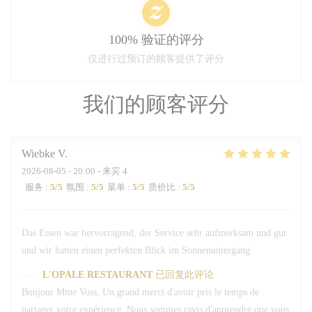
100% 验证的评分
仅进行过预订的顾客提供了评分
我们的顾客评分
Wiebke
V
2026-08-05
- 20:00 - 来宾 4
服务
:
5
/5
氛围
:
5
/5
菜单
:
5
/5
质价比
:
5
/5
Das Essen war hervorragend, der Service sehr aufmerksam und gut
und wir hatten einen perfekten Blick im Sonnenuntergang
L'OPALE RESTAURANT
已回复此评论
Bonjour Mme Voss, Un grand merci d'avoir pris le temps de
partager votre expérience. Nous sommes ravis d'apprendre que vous