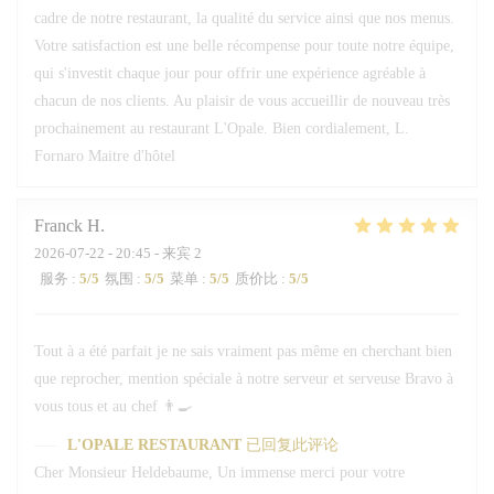
cadre de notre restaurant, la qualité du service ainsi que nos menus.
Votre satisfaction est une belle récompense pour toute notre équipe,
qui s'investit chaque jour pour offrir une expérience agréable à
chacun de nos clients. Au plaisir de vous accueillir de nouveau très
prochainement au restaurant L'Opale. Bien cordialement, L.
Fornaro Maitre d'hôtel
Franck
H
2026-07-22
- 20:45 - 来宾 2
服务
:
5
/5
氛围
:
5
/5
菜单
:
5
/5
质价比
:
5
/5
Tout à a été parfait je ne sais vraiment pas même en cherchant bien
que reprocher, mention spéciale à notre serveur et serveuse Bravo à
vous tous et au chef 👨‍🍳
L'OPALE RESTAURANT
已回复此评论
Cher Monsieur Heldebaume, Un immense merci pour votre