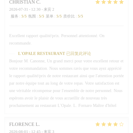
CHRISTIAN
C
2026-07-31
- 12:30 - 来宾 2
服务
:
5
/5
氛围
:
5
/5
菜单
:
5
/5
质价比
:
5
/5
Excellent rapport qualité/prix. Personnel attentionné. On
recommande.
L'OPALE RESTAURANT
已回复此评论
Bonjour M. Canonne, Un grand merci pour votre excellent retour et
votre recommandation. Nous sommes ravis que vous ayez apprécié
le rapport qualité/prix de notre restaurant ainsi que l'attention portée
par notre équipe tout au long de votre repas. Votre satisfaction est
une véritable récompense pour l'ensemble de notre personnel. Nous
espérons avoir le plaisir de vous accueillir de nouveau très
prochainement au restaurant L'Opale. L. Fornaro Maître d'hôtel
FLORENCE
L
2026-08-01
- 12:45 - 来宾 3