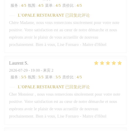
服务
:
4
/5
氛围
:
4
/5
菜单
:
4
/5
质价比
:
4
/5
L'OPALE RESTAURANT
已回复此评论
Chère Madame, nous vous remercions sincèrement pour votre note
positive. Votre satisfaction est au cœur de notre démarche et nous
espérons avoir le plaisir de vous accueillir de nouveau
prochainement. Bien à vous, Lise Fornaro - Maitre d'Hôtel
Laurent
S
2026-07-29
- 19:00 - 来宾 2
服务
:
5
/5
氛围
:
5
/5
菜单
:
5
/5
质价比
:
4
/5
L'OPALE RESTAURANT
已回复此评论
Cher Monsieur , nous vous remercions sincèrement pour votre note
positive. Votre satisfaction est au cœur de notre démarche et nous
espérons avoir le plaisir de vous accueillir de nouveau
prochainement. Bien à vous, Lise Fornaro - Maitre d'Hôtel