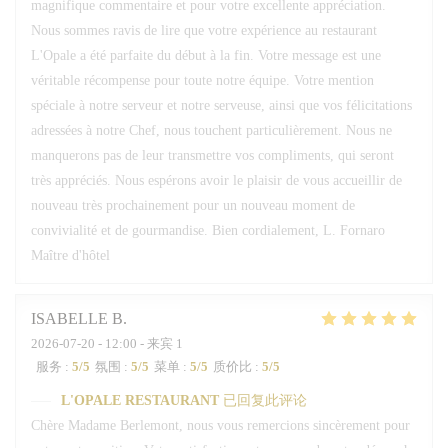
magnifique commentaire et pour votre excellente appréciation.
Nous sommes ravis de lire que votre expérience au restaurant
L'Opale a été parfaite du début à la fin. Votre message est une
véritable récompense pour toute notre équipe. Votre mention
spéciale à notre serveur et notre serveuse, ainsi que vos félicitations
adressées à notre Chef, nous touchent particulièrement. Nous ne
manquerons pas de leur transmettre vos compliments, qui seront
très appréciés. Nous espérons avoir le plaisir de vous accueillir de
nouveau très prochainement pour un nouveau moment de
convivialité et de gourmandise. Bien cordialement, L. Fornaro
Maître d'hôtel
ISABELLE
B
2026-07-20
- 12:00 - 来宾 1
服务
:
5
/5
氛围
:
5
/5
菜单
:
5
/5
质价比
:
5
/5
L'OPALE RESTAURANT
已回复此评论
Chère Madame Berlemont, nous vous remercions sincèrement pour