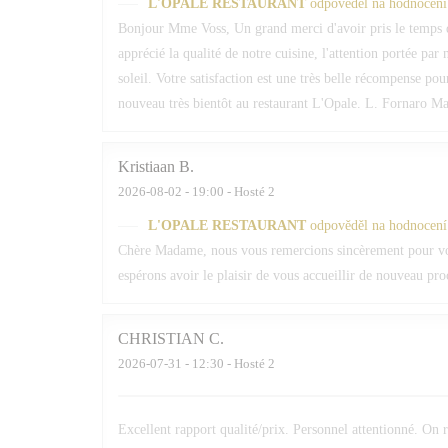
L'OPALE RESTAURANT
odpověděl na hodnocení
Bonjour Mme Voss, Un grand merci d'avoir pris le temps 
apprécié la qualité de notre cuisine, l'attention portée par
soleil. Votre satisfaction est une très belle récompense po
nouveau très bientôt au restaurant L'Opale. L. Fornaro Maî
Kristiaan
B
2026-08-02
- 19:00 - Hosté 2
L'OPALE RESTAURANT
odpověděl na hodnocení
Chère Madame, nous vous remercions sincèrement pour votr
espérons avoir le plaisir de vous accueillir de nouveau pr
CHRISTIAN
C
2026-07-31
- 12:30 - Hosté 2
Excellent rapport qualité/prix. Personnel attentionné. O