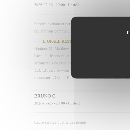
2026-07-28
- 20:00 - Hosté 2
Service avenant et personnel souriant. Plats simples chois
reviendrons comme d habitude A la 113. En espérant retrou
T
L'OPALE RESTAURANT
odpověděl na hodnocení
Bonjour M. Matthews, Un grand merci pour votre fidélité 
l'accueil, le service ainsi que les plats proposés. Votre me
seront ravis de savoir qu'ils ont contribué à rendre votre 
113. Et rassurez-vous, nous ferons de notre mieux pour qu
restaurant L'Opale. Bien cordialement, L. Fornaro Maitre 
BRUNO
C
2026-07-25
- 20:00 - Hosté 2
Cadre service qualité des menus