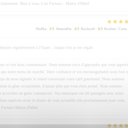
ochainement. Bien à vous, Lise Fornaro - Maitre d'Hôtel
Služba
:
3
/5
Atmosféra
:
4
/5
Kuchyně
:
4
/5
Kvalita / Cena
 déjeune régulièrement à l'Opale ; chaque fois je me régale.
pour ce très beau commentaire. Nous sommes ravis d'apprendre que vous appréc
si que notre menu du marché. Votre confiance et vos encouragements nous font t
temps de nous signaler le retard concernant votre café gourmand. Nous sommes
ment la gêne occasionnée, d'autant plus que vous étiez pressé. Nous sommes
s accordant un geste commercial. Vos remarques ont été partagées avec notre
Nous espérons avoir le plaisir de vous accueillir très prochainement pour vous
. Fornaro Maitre d'hôtel