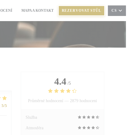
OCENÍ
MAPA A KONTAKT
REZERVOVAT STŮL
CS
((OTEVŘE SE V NOVÉM OKNĚ))
4.4
/5
Průměrné hodnocení —
2879 hodnoceni
:
5
/5
Služba
Atmosféra