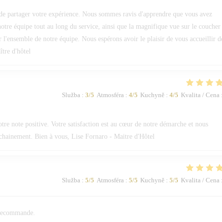
de partager votre expérience. Nous sommes ravis d'apprendre que vous avez
 notre équipe tout au long du service, ainsi que la magnifique vue sur le coucher
ur l'ensemble de notre équipe. Nous espérons avoir le plaisir de vous accueillir d
tre d'hôtel
Služba
:
3
/5
Atmosféra
:
4
/5
Kuchyně
:
4
/5
Kvalita / Cena
e note positive. Votre satisfaction est au cœur de notre démarche et nous
ochainement. Bien à vous, Lise Fornaro - Maitre d'Hôtel
Služba
:
5
/5
Atmosféra
:
5
/5
Kuchyně
:
5
/5
Kvalita / Cena
n recommande.