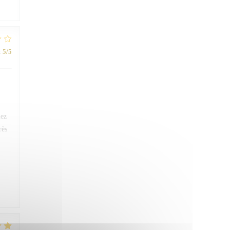
:
5
/5
iez
rès