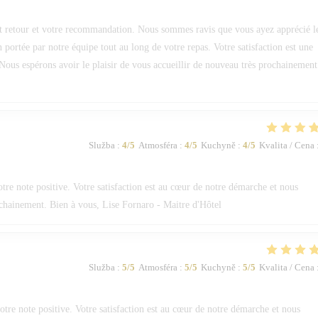
 retour et votre recommandation. Nous sommes ravis que vous ayez apprécié l
on portée par notre équipe tout au long de votre repas. Votre satisfaction est une
Nous espérons avoir le plaisir de vous accueillir de nouveau très prochainement
Služba
:
4
/5
Atmosféra
:
4
/5
Kuchyně
:
4
/5
Kvalita / Cena
e note positive. Votre satisfaction est au cœur de notre démarche et nous
ochainement. Bien à vous, Lise Fornaro - Maitre d'Hôtel
Služba
:
5
/5
Atmosféra
:
5
/5
Kuchyně
:
5
/5
Kvalita / Cena
re note positive. Votre satisfaction est au cœur de notre démarche et nous