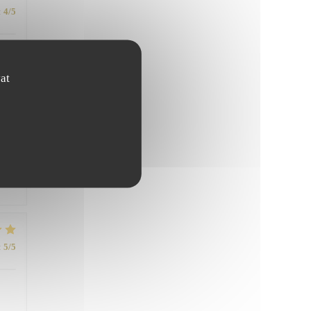
:
4
/5
ous
at
ble
:
5
/5