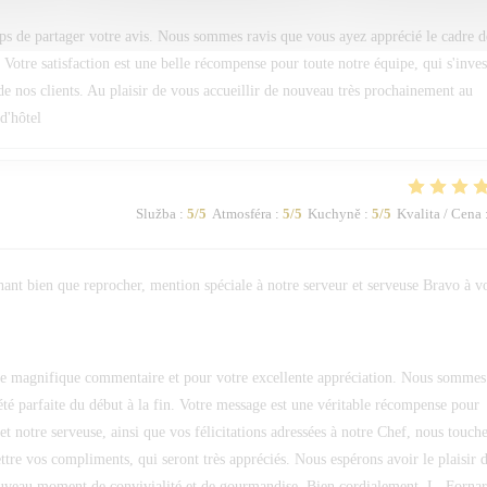
s de partager votre avis. Nous sommes ravis que vous ayez apprécié le cadre d
 Votre satisfaction est une belle récompense pour toute notre équipe, qui s'inves
e nos clients. Au plaisir de vous accueillir de nouveau très prochainement au
d'hôtel
Služba
:
5
/5
Atmosféra
:
5
/5
Kuchyně
:
5
/5
Kvalita / Cena
hant bien que reprocher, mention spéciale à notre serveur et serveuse Bravo à v
 magnifique commentaire et pour votre excellente appréciation. Nous sommes
été parfaite du début à la fin. Votre message est une véritable récompense pour
et notre serveuse, ainsi que vos félicitations adressées à notre Chef, nous touch
re vos compliments, qui seront très appréciés. Nous espérons avoir le plaisir 
ouveau moment de convivialité et de gourmandise. Bien cordialement, L. Forna