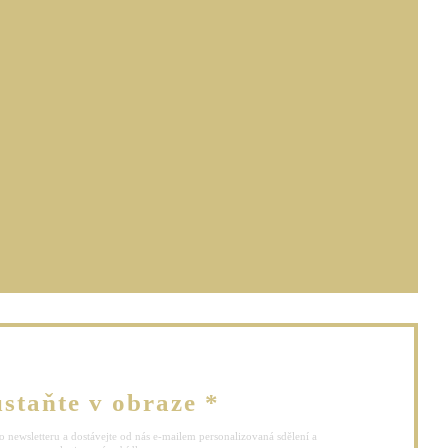
ovém okně))
ě))
vém okně))
staňte v obraze
*
o newsletteru a dostávejte od nás e-mailem personalizovaná sdělení a