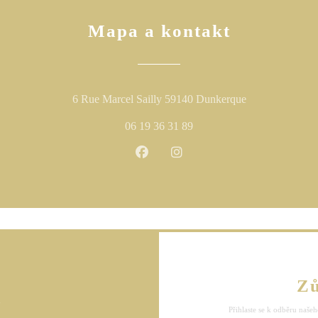
Mapa a kontakt
((otevře se v n
6 Rue Marcel Sailly 59140 Dunkerque
06 19 36 31 89
Facebook ((otevře se v novém okn
Instagram ((otevře se v no
Zů
s
Přihlaste se k odběru našeh