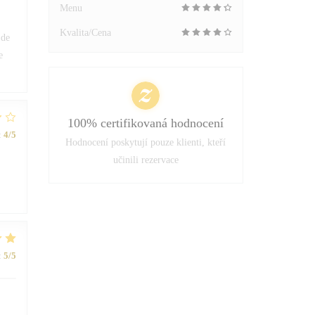
Menu
Kvalita/Cena
 de
e
100% certifikovaná hodnocení
:
4
/5
Hodnocení poskytují pouze klienti, kteří
učinili rezervace
:
5
/5