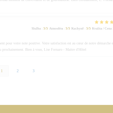
Služba
:
5
/5
Atmosféra
:
5
/5
Kuchyně
:
5
/5
Kvalita / Cena
 pour votre note positive. Votre satisfaction est au cœur de notre démarche e
eau prochainement. Bien à vous, Lise Fornaro - Maitre d'Hôtel
1
2
3