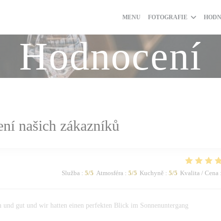
MENU
FOTOGRAFIE
HODN
Hodnocení
ní našich zákazníků
Služba
:
5
/5
Atmosféra
:
5
/5
Kuchyně
:
5
/5
Kvalita / Cena
 und gut und wir hatten einen perfekten Blick im Sonnenuntergang