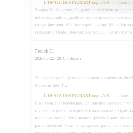
L'OPALE RESTAURANT
odpověděl na hodnocení
Bonjour M. Couvreux, Un grand merci d'avoir pris le temp
notre restaurant, la qualité du service ainsi que nos menus.
chaque jour pour offrir une expérience agréable à chacun d
restaurant L'Opale. Bien cordialement, L. Fornaro Maitre 
Franck
H
2026-07-22
- 20:45 - Hosté 2
Tout à a été parfait je ne sais vraiment pas même en cherc
tous et au chef 👨‍🍳
L'OPALE RESTAURANT
odpověděl na hodnocení
Cher Monsieur Heldebaume, Un immense merci pour votre
ravis de lire que votre expérience au restaurant L'Opale a 
toute notre équipe. Votre mention spéciale à notre serveur 
particulièrement. Nous ne manquerons pas de leur transmett
vous accueillir de nouveau très prochainement pour un n