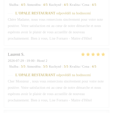
Služba
:
4
/5
Atmosféra
:
4
/5
Kuchyně
:
4
/5
Kvalita / Cena
:
4
/5
L'OPALE RESTAURANT
odpověděl na hodnocení
Chère Madame, nous vous remercions sincèrement pour votre note
positive. Votre satisfaction est au cœur de notre démarche et nous
espérons avoir le plaisir de vous accueillir de nouveau
prochainement. Bien à vous, Lise Fornaro - Maitre d'Hôtel
Laurent
S
2026-07-29
- 19:00 - Hosté 2
Služba
:
5
/5
Atmosféra
:
5
/5
Kuchyně
:
5
/5
Kvalita / Cena
:
4
/5
L'OPALE RESTAURANT
odpověděl na hodnocení
Cher Monsieur , nous vous remercions sincèrement pour votre note
positive. Votre satisfaction est au cœur de notre démarche et nous
espérons avoir le plaisir de vous accueillir de nouveau
prochainement. Bien à vous, Lise Fornaro - Maitre d'Hôtel