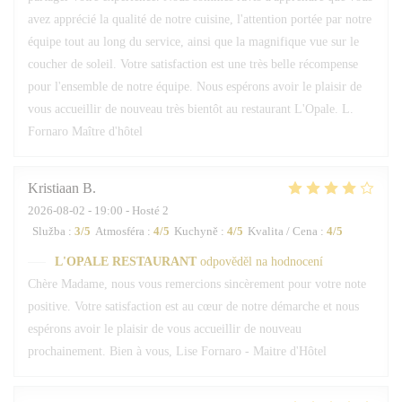
avez apprécié la qualité de notre cuisine, l'attention portée par notre
équipe tout au long du service, ainsi que la magnifique vue sur le
coucher de soleil. Votre satisfaction est une très belle récompense
pour l'ensemble de notre équipe. Nous espérons avoir le plaisir de
vous accueillir de nouveau très bientôt au restaurant L'Opale. L.
Fornaro Maître d'hôtel
Kristiaan
B
2026-08-02
- 19:00 - Hosté 2
Služba
:
3
/5
Atmosféra
:
4
/5
Kuchyně
:
4
/5
Kvalita / Cena
:
4
/5
L'OPALE RESTAURANT
odpověděl na hodnocení
Chère Madame, nous vous remercions sincèrement pour votre note
positive. Votre satisfaction est au cœur de notre démarche et nous
espérons avoir le plaisir de vous accueillir de nouveau
prochainement. Bien à vous, Lise Fornaro - Maitre d'Hôtel