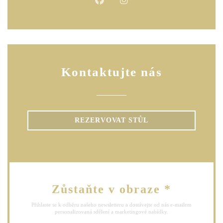
Facebook ((otevře se v novém okn
Instagram ((otevře se v no
Kontaktujte nás
REZERVOVAT STŮL
Zůstaňte v obraze
*
Přihlaste se k odběru našeho newsletteru a dostávejte od nás e-mailem
personalizovaná sdělení a marketingové nabídky.