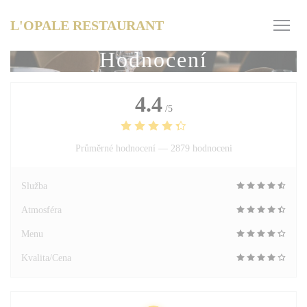
Panel pro správu cookies
L'OPALE RESTAURANT
Hodnocení
4.4
/5
Průměrné hodnocení —
2879 hodnoceni
Služba
Atmosféra
Menu
Kvalita/Cena