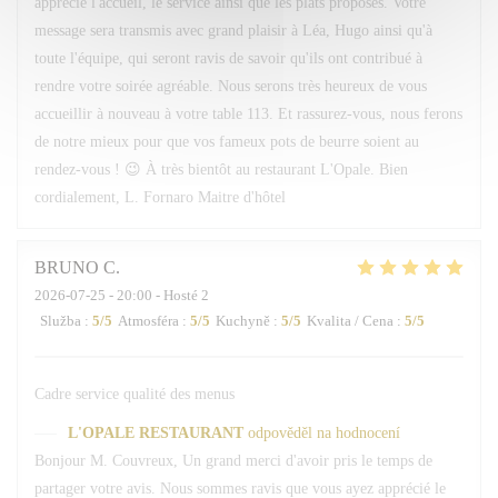
apprécié l'accueil, le service ainsi que les plats proposés. Votre
message sera transmis avec grand plaisir à Léa, Hugo ainsi qu'à
toute l'équipe, qui seront ravis de savoir qu'ils ont contribué à
rendre votre soirée agréable. Nous serons très heureux de vous
accueillir à nouveau à votre table 113. Et rassurez-vous, nous ferons
de notre mieux pour que vos fameux pots de beurre soient au
rendez-vous ! 😉 À très bientôt au restaurant L'Opale. Bien
cordialement, L. Fornaro Maitre d'hôtel
BRUNO
C
2026-07-25
- 20:00 - Hosté 2
Služba
:
5
/5
Atmosféra
:
5
/5
Kuchyně
:
5
/5
Kvalita / Cena
:
5
/5
Cadre service qualité des menus
L'OPALE RESTAURANT
odpověděl na hodnocení
Bonjour M. Couvreux, Un grand merci d'avoir pris le temps de
partager votre avis. Nous sommes ravis que vous ayez apprécié le