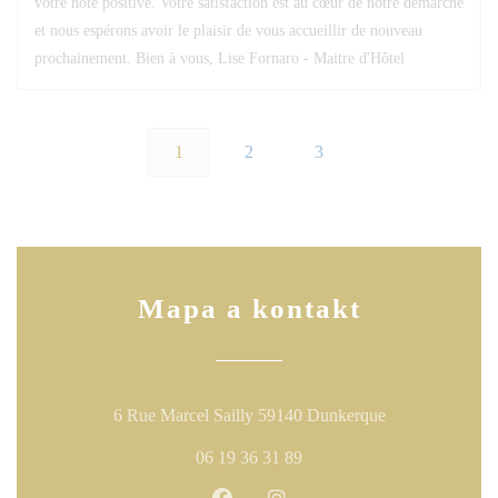
votre note positive. Votre satisfaction est au cœur de notre démarche
et nous espérons avoir le plaisir de vous accueillir de nouveau
prochainement. Bien à vous, Lise Fornaro - Maitre d'Hôtel
1
2
3
Mapa a kontakt
((otevře se v n
6 Rue Marcel Sailly 59140 Dunkerque
06 19 36 31 89