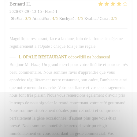
Bernard
H
2026-07-29
- 12:15 - Hosté 1
Služba
:
3
/5
Atmosféra
:
4
/5
Kuchyně
:
4
/5
Kvalita / Cena
:
5
/5
Magnifique restaurant, face à la dune, loin de la foule. Je déjeune
régulièrement à l'Opale ; chaque fois je me régale.
L'OPALE RESTAURANT
odpověděl na hodnocení
Bonjour M. Haze, Un grand merci pour votre fidélité et pour ce très
beau commentaire. Nous sommes ravis d'apprendre que vous
appréciez régulièrement notre restaurant, son cadre, l'ambiance ainsi
que notre menu du marché. Votre confiance et vos encouragements
nous font très plaisir. Nous vous remercions également d'avoir pris
le temps de nous signaler le retard concernant votre café gourmand.
Nous sommes sincèrement désolés pour cet oubli et comprenons
parfaitement la gêne occasionnée, d'autant plus que vous étiez
pressé. Nous sommes toutefois heureux d'avoir pu réagir
immédiatement en vous accordant un geste commercial. Vos