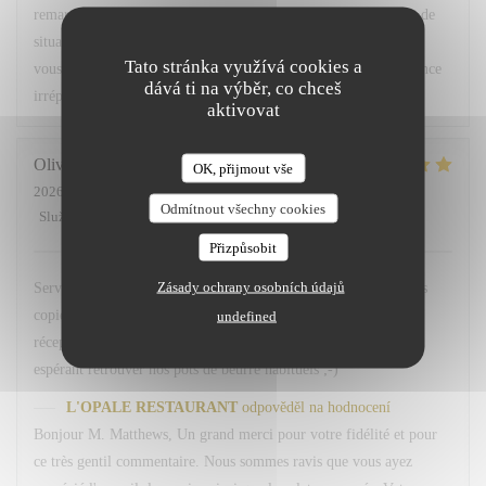
remarques ont été partagées avec notre équipe afin que ce type de
situation ne se reproduise pas. Nous espérons avoir le plaisir de
Tato stránka využívá cookies a
vous accueillir très prochainement pour vous offrir une expérience
dává ti na výběr, co chceš
irréprochable. Bien cordialement, L. Fornaro Maitre d'hôtel
aktivovat
Olivier
M
OK, přijmout vše
2026-07-28
- 20:00 - Hosté 2
Odmítnout všechny cookies
Služba
:
5
/5
Atmosféra
:
5
/5
Kuchyně
:
5
/5
Kvalita / Cena
:
4
/5
Přizpůsobit
Zásady ochrany osobních údajů
Service avenant et personnel souriant. Plats simples choisis mais
copieux. Merci Léa pour le service. Merci a hugo au bar et
undefined
réception. Nous reviendrons comme d habitude A la 113. En
espérant retrouver nos pots de beurre habituels ;-)
L'OPALE RESTAURANT
odpověděl na hodnocení
Bonjour M. Matthews, Un grand merci pour votre fidélité et pour
ce très gentil commentaire. Nous sommes ravis que vous ayez