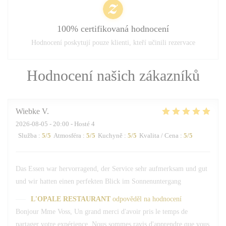
100% certifikovaná hodnocení
Hodnocení poskytují pouze klienti, kteří učinili rezervace
Hodnocení našich zákazníků
Wiebke
V
2026-08-05
- 20:00 - Hosté 4
Služba
:
5
/5
Atmosféra
:
5
/5
Kuchyně
:
5
/5
Kvalita / Cena
:
5
/5
Das Essen war hervorragend, der Service sehr aufmerksam und gut
und wir hatten einen perfekten Blick im Sonnenuntergang
L'OPALE RESTAURANT
odpověděl na hodnocení
Bonjour Mme Voss, Un grand merci d'avoir pris le temps de
partager votre expérience. Nous sommes ravis d'apprendre que vous