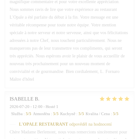
magnifique commentaire et pour votre excellente appréciation.
Nous sommes ravis de lire que votre expérience au restaurant
L'Opale a été parfaite du début à la fin. Votre message est une
véritable récompense pour toute notre équipe. Votre mention
spéciale à notre serveur et notre serveuse, ainsi que vos félicitations
adressées à notre Chef, nous touchent particulièrement. Nous ne
manquerons pas de leur transmettre vos compliments, qui seront
très appréciés. Nous espérons avoir le plaisir de vous accueillir de
nouveau très prochainement pour un nouveau moment de
convivialité et de gourmandise. Bien cordialement, L. Fornaro
Maître d'hôtel
ISABELLE
B
2026-07-20
- 12:00 - Hosté 1
Služba
:
5
/5
Atmosféra
:
5
/5
Kuchyně
:
5
/5
Kvalita / Cena
:
5
/5
L'OPALE RESTAURANT
odpověděl na hodnocení
Chère Madame Berlemont, nous vous remercions sincèrement pour