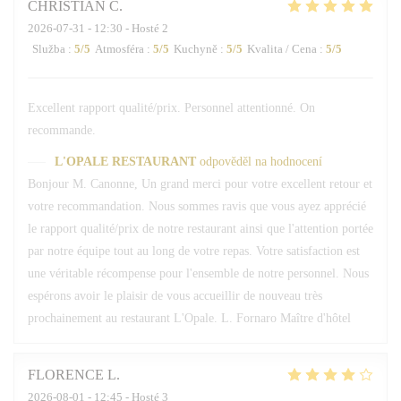
CHRISTIAN
C
2026-07-31
- 12:30 - Hosté 2
Služba
:
5
/5
Atmosféra
:
5
/5
Kuchyně
:
5
/5
Kvalita / Cena
:
5
/5
Excellent rapport qualité/prix. Personnel attentionné. On
recommande.
L'OPALE RESTAURANT
odpověděl na hodnocení
Bonjour M. Canonne, Un grand merci pour votre excellent retour et
votre recommandation. Nous sommes ravis que vous ayez apprécié
le rapport qualité/prix de notre restaurant ainsi que l'attention portée
par notre équipe tout au long de votre repas. Votre satisfaction est
une véritable récompense pour l'ensemble de notre personnel. Nous
espérons avoir le plaisir de vous accueillir de nouveau très
prochainement au restaurant L'Opale. L. Fornaro Maître d'hôtel
FLORENCE
L
2026-08-01
- 12:45 - Hosté 3