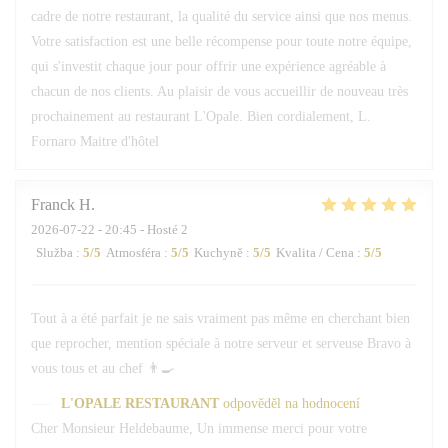
cadre de notre restaurant, la qualité du service ainsi que nos menus.
Votre satisfaction est une belle récompense pour toute notre équipe,
qui s'investit chaque jour pour offrir une expérience agréable à
chacun de nos clients. Au plaisir de vous accueillir de nouveau très
prochainement au restaurant L'Opale. Bien cordialement, L.
Fornaro Maitre d'hôtel
Franck
H
2026-07-22
- 20:45 - Hosté 2
Služba
:
5
/5
Atmosféra
:
5
/5
Kuchyně
:
5
/5
Kvalita / Cena
:
5
/5
Tout à a été parfait je ne sais vraiment pas même en cherchant bien
que reprocher, mention spéciale à notre serveur et serveuse Bravo à
vous tous et au chef 👨‍🍳
L'OPALE RESTAURANT
odpověděl na hodnocení
Cher Monsieur Heldebaume, Un immense merci pour votre