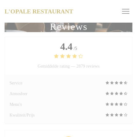
Cookies beheer paneel
L'OPALE RESTAURANT
Reviews
4.4
/5
Gemiddelde rating —
2879 reviews
Service
Atmosfeer
Menu's
Kwaliteit/Prijs