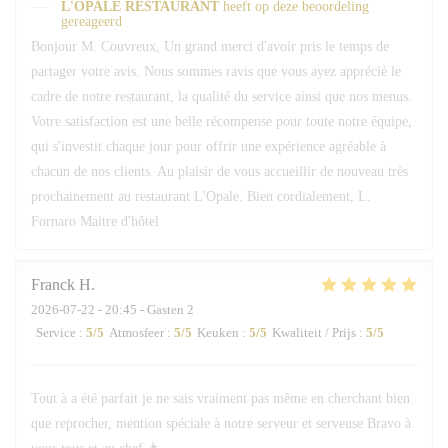
L'OPALE RESTAURANT
heeft op deze beoordeling
gereageerd
Bonjour M. Couvreux, Un grand merci d'avoir pris le temps de
partager votre avis. Nous sommes ravis que vous ayez apprécié le
cadre de notre restaurant, la qualité du service ainsi que nos menus.
Votre satisfaction est une belle récompense pour toute notre équipe,
qui s'investit chaque jour pour offrir une expérience agréable à
chacun de nos clients. Au plaisir de vous accueillir de nouveau très
prochainement au restaurant L'Opale. Bien cordialement, L.
Fornaro Maitre d'hôtel
Franck
H
2026-07-22
- 20:45 - Gasten 2
Service
:
5
/5
Atmosfeer
:
5
/5
Keuken
:
5
/5
Kwaliteit / Prijs
:
5
/5
Tout à a été parfait je ne sais vraiment pas même en cherchant bien
que reprocher, mention spéciale à notre serveur et serveuse Bravo à