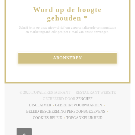
Word op de hoogte
gehouden
*
Schrijf je in op onze nieuwsbrief om gepersonaliseerde communicatie
en marketingaanbiedingen per e-mail van ons te ontvangen.
ABONNEREN
© 2026 L'OPALE RESTAURANT — RESTAURANT WEBSITE
((OPENT IN EEN NIEUW 
GECREËERD DOOR
ZENCHEF
DISCLAIMER
GEBRUIKSVOORWAARDEN
((OPENT IN EEN NIEUW VENSTER))
((OPENT IN EEN NIEUW VENSTE
BELEID BESCHERMING PERSOONSGEGEVENS
((OPENT IN EEN NIEUW VENSTER))
COOKIES BELEID
TOEGANKELIJKHEID
((OPENT IN EEN NIEUW VENSTER))
((OPENT IN EEN NIEUW VENS