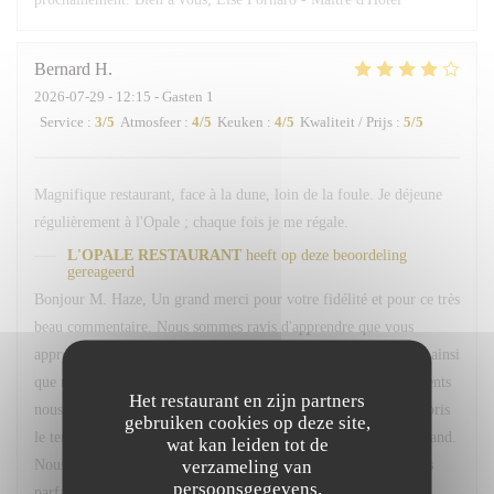
Bernard
H
2026-07-29
- 12:15 - Gasten 1
Service
:
3
/5
Atmosfeer
:
4
/5
Keuken
:
4
/5
Kwaliteit / Prijs
:
5
/5
Magnifique restaurant, face à la dune, loin de la foule. Je déjeune
régulièrement à l'Opale ; chaque fois je me régale.
L'OPALE RESTAURANT
heeft op deze beoordeling
gereageerd
Bonjour M. Haze, Un grand merci pour votre fidélité et pour ce très
beau commentaire. Nous sommes ravis d'apprendre que vous
appréciez régulièrement notre restaurant, son cadre, l'ambiance ainsi
que notre menu du marché. Votre confiance et vos encouragements
Het restaurant en zijn partners
nous font très plaisir. Nous vous remercions également d'avoir pris
gebruiken cookies op deze site,
le temps de nous signaler le retard concernant votre café gourmand.
wat kan leiden tot de
verzameling van
Nous sommes sincèrement désolés pour cet oubli et comprenons
persoonsgegevens.
parfaitement la gêne occasionnée, d'autant plus que vous étiez