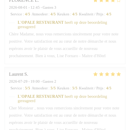
FLORENCE
L
2026-08-01
- 12:45 - Gasten 3
Service
:
4
/5
Atmosfeer
:
4
/5
Keuken
:
4
/5
Kwaliteit / Prijs
:
4
/5
L'OPALE RESTAURANT
heeft op deze beoordeling
gereageerd
Chère Madame, nous vous remercions sincèrement pour votre note
positive. Votre satisfaction est au cœur de notre démarche et nous
espérons avoir le plaisir de vous accueillir de nouveau
prochainement. Bien à vous, Lise Fornaro - Maitre d'Hôtel
Laurent
S
2026-07-29
- 19:00 - Gasten 2
Service
:
5
/5
Atmosfeer
:
5
/5
Keuken
:
5
/5
Kwaliteit / Prijs
:
4
/5
L'OPALE RESTAURANT
heeft op deze beoordeling
gereageerd
Cher Monsieur , nous vous remercions sincèrement pour votre note
positive. Votre satisfaction est au cœur de notre démarche et nous
espérons avoir le plaisir de vous accueillir de nouveau
prochainement. Bien à vous, Lise Fornaro - Maitre d'Hôtel