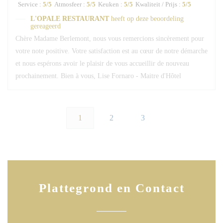
Service
:
5
/5
Atmosfeer
:
5
/5
Keuken
:
5
/5
Kwaliteit / Prijs
:
5
/5
L'OPALE RESTAURANT
heeft op deze beoordeling
gereageerd
Chère Madame Berlemont, nous vous remercions sincèrement pour
votre note positive. Votre satisfaction est au cœur de notre démarche
et nous espérons avoir le plaisir de vous accueillir de nouveau
prochainement. Bien à vous, Lise Fornaro - Maitre d'Hôtel
1
2
3
Plattegrond en Contact