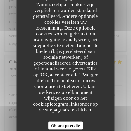
'Noodzakelijke' cookies zijn
pressé. Nous sommes toutefois heureux d'avoir pu réagir
verplicht en worden standaard
immédiatement en vous accordant un geste commercial. Vos
geïnstalleerd. Andere optionele
cookies vereisen uw
remarques ont été partagées avec notre équipe afin que ce type de
toestemming. Deze optionele
situation ne se reproduise pas. Nous espérons avoir le plaisir de
cookies worden gebruikt om
vous accueillir très prochainement pour vous offrir une expérience
uw navigatie te analyseren, het
irréprochable. Bien cordialement, L. Fornaro Maitre d'hôtel
sitepubliek te meten, functies te
bieden (bijv. gerelateerd aan
sociale netwerken) of
Olivier
M
gepersonaliseerde advertenties
of inhoud weer te geven. Klik
2026-07-28
- 20:00 - Gasten 2
op 'OK, accepteer alle', 'Weiger
Service
:
5
/5
Atmosfeer
:
5
/5
Keuken
:
5
/5
Kwaliteit / Prijs
:
4
/5
alle' of 'Personaliseer' om uw
voorkeuren te beheren. U kunt
uw keuzes op elk moment
Service avenant et personnel souriant. Plats simples choisis mais
wijzigen door op het
copieux. Merci Léa pour le service. Merci a hugo au bar et
cookiepictogram linksonder op
de sitepagina's te klikken.
réception. Nous reviendrons comme d habitude A la 113. En
espérant retrouver nos pots de beurre habituels ;-)
OK, accepteer alle
L'OPALE RESTAURANT
heeft op deze beoordeling
gereageerd