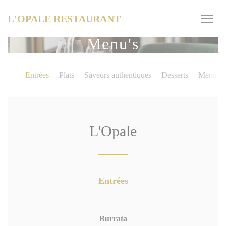
Cookies beheer paneel
L'OPALE RESTAURANT
Menu's
Entrées
Plats
Saveurs authentiques
Desserts
Menu en
L'Opale
Entrées
Burrata