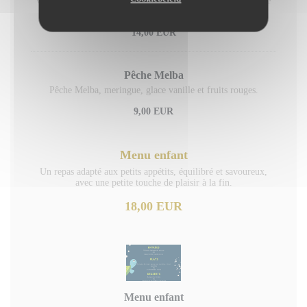
variétés sélectionnées avec soin,servies avec élégance à votre
table,pour un voyage gourmand au cœur des arômes
14,00 EUR
Pêche Melba
Pêche Melba, meringue, glace vanille et fruits rouges.
9,00 EUR
Menu enfant
Un repas adapté aux petits appétits, équilibré et savoureux,
avec une petite touche de plaisir à la fin.
18,00 EUR
Menu enfant