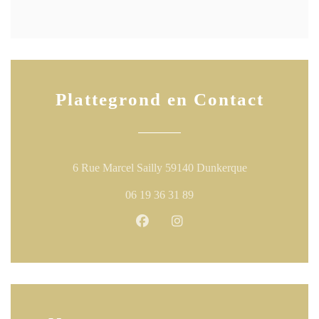
Plattegrond en Contact
((opent in een n
6 Rue Marcel Sailly 59140 Dunkerque
06 19 36 31 89
Facebook ((opent in een nieuw ven
Instagram ((opent in een ni