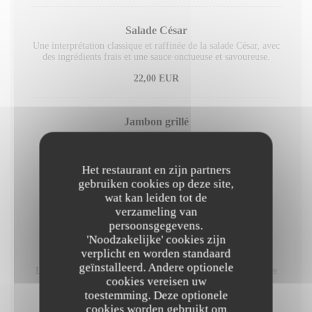
Salade César
Une interprétation classique et raffinée de la salade César, avec
des ingrédients frais et une sauce onctueuse et savoureuse.
22,00 EUR
Jambon grillé
Frites et légumes de saison, sauce béarnaise
22,00 EUR
Het restaurant en zijn partners
gebruiken cookies op deze site,
wat kan leiden tot de
Desserts
verzameling van
persoonsgegevens.
'Noodzakelijke' cookies zijn
verplicht en worden standaard
Chocolat-cerise
geïnstalleerd. Andere optionele
Doux mariage entre la cerise flambée au rhum et la puissance
cookies vereisen uw
du chocolat
toestemming. Deze optionele
11,00 EUR
cookies worden gebruikt om