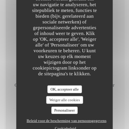
uw navigatie te analyseren, het
sitepubliek te meten, functies te
Pistache, mascarpone et framboise
bieden (bijv. gerelateerd aan
Crème mascarpone à la pistache, biscuit à la framboise et
sociale netwerken) of
framboises fraîches
gepersonaliseerde advertenties
of inhoud weer te geven. Klik
10,00 EUR
op 'OK, accepteer alle', 'Weiger
alle' of 'Personaliseer' om uw
voorkeuren te beheren. U kunt
Crème brûlée au café et spéculoos
uw keuzes op elk moment
Crème brûlée au café et spéculoos
wijzigen door op het
9,00 EUR
cookiepictogram linksonder op
de sitepagina's te klikken.
Crêpes Suzette flambées à table, au Grand Marnier
OK, accepteer alle
Préparation en salle, un spectacle culinaire.
Weiger alle cookies
14,00 EUR
Personaliseer
Chariot de fromages
Beleid voor de bescherming van persoonsgegevens
Laissez-vous séduire par notre chariot de fromages,trois
Cookiebeleid