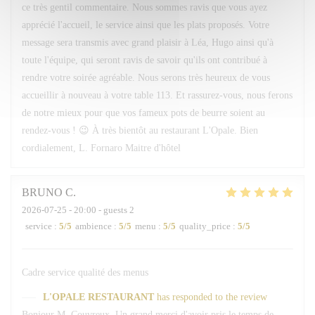
ce très gentil commentaire. Nous sommes ravis que vous ayez
apprécié l'accueil, le service ainsi que les plats proposés. Votre
message sera transmis avec grand plaisir à Léa, Hugo ainsi qu'à
toute l'équipe, qui seront ravis de savoir qu'ils ont contribué à
rendre votre soirée agréable. Nous serons très heureux de vous
accueillir à nouveau à votre table 113. Et rassurez-vous, nous ferons
de notre mieux pour que vos fameux pots de beurre soient au
rendez-vous ! 😉 À très bientôt au restaurant L'Opale. Bien
cordialement, L. Fornaro Maitre d'hôtel
BRUNO
C
2026-07-25
- 20:00 - guests 2
service
:
5
/5
ambience
:
5
/5
menu
:
5
/5
quality_price
:
5
/5
Cadre service qualité des menus
L'OPALE RESTAURANT
has responded to the review
Bonjour M. Couvreux, Un grand merci d'avoir pris le temps de