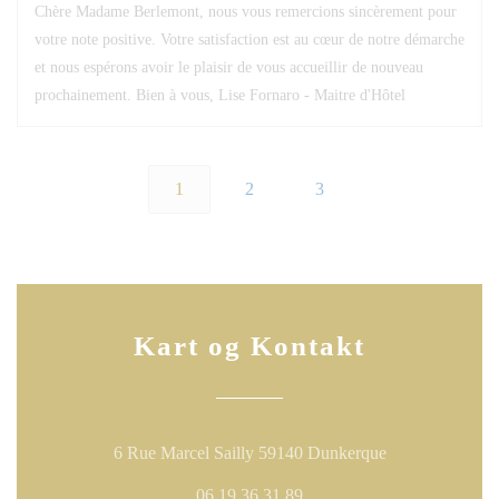
Chère Madame Berlemont, nous vous remercions sincèrement pour
votre note positive. Votre satisfaction est au cœur de notre démarche
et nous espérons avoir le plaisir de vous accueillir de nouveau
prochainement. Bien à vous, Lise Fornaro - Maitre d'Hôtel
1
2
3
Kart og Kontakt
((åpner i et nytt
6 Rue Marcel Sailly 59140 Dunkerque
06 19 36 31 89