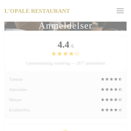
Panel for informasjonskapsler
L'OPALE RESTAURANT
Anmeldelser
4.4
/5
Gjennomsnittlig vurdering —
2877 anmeldelser
Tjeneste
Atmosfære
Menyer
Kvalitet/Pris