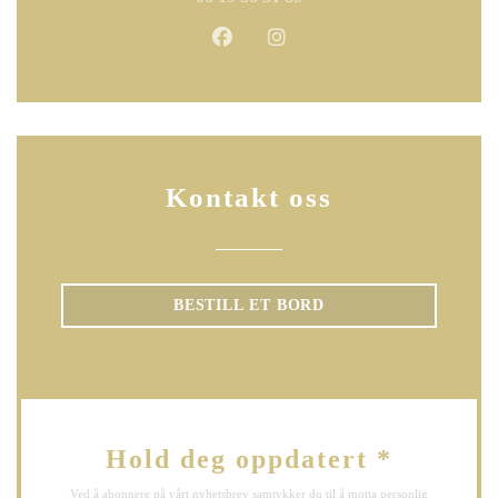
Facebook ((åpner i et nytt vindu))
Instagram ((åpner i et nytt 
Kontakt oss
BESTILL ET BORD
Hold deg oppdatert
*
Ved å abonnere på vårt nyhetsbrev samtykker du til å motta personlig