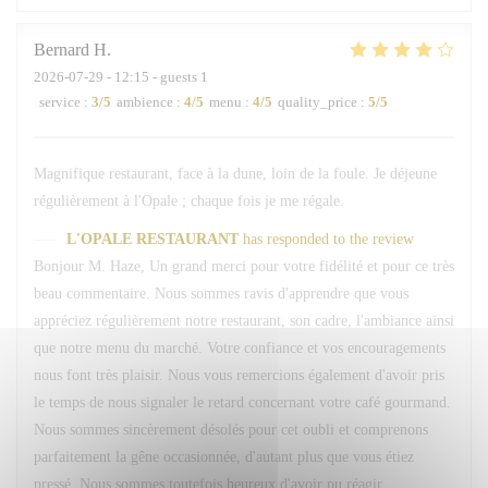
Bernard
H
2026-07-29
- 12:15 - guests 1
service
:
3
/5
ambience
:
4
/5
menu
:
4
/5
quality_price
:
5
/5
Magnifique restaurant, face à la dune, loin de la foule. Je déjeune
régulièrement à l'Opale ; chaque fois je me régale.
L'OPALE RESTAURANT
has responded to the review
Bonjour M. Haze, Un grand merci pour votre fidélité et pour ce très
beau commentaire. Nous sommes ravis d'apprendre que vous
appréciez régulièrement notre restaurant, son cadre, l'ambiance ainsi
que notre menu du marché. Votre confiance et vos encouragements
nous font très plaisir. Nous vous remercions également d'avoir pris
le temps de nous signaler le retard concernant votre café gourmand.
Nous sommes sincèrement désolés pour cet oubli et comprenons
parfaitement la gêne occasionnée, d'autant plus que vous étiez
pressé. Nous sommes toutefois heureux d'avoir pu réagir