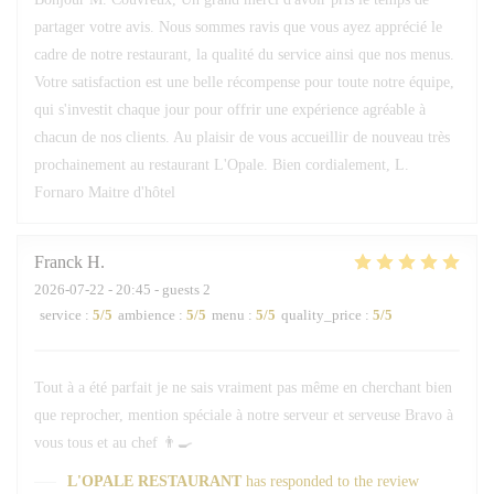
partager votre avis. Nous sommes ravis que vous ayez apprécié le
cadre de notre restaurant, la qualité du service ainsi que nos menus.
Votre satisfaction est une belle récompense pour toute notre équipe,
qui s'investit chaque jour pour offrir une expérience agréable à
chacun de nos clients. Au plaisir de vous accueillir de nouveau très
prochainement au restaurant L'Opale. Bien cordialement, L.
Fornaro Maitre d'hôtel
Franck
H
2026-07-22
- 20:45 - guests 2
service
:
5
/5
ambience
:
5
/5
menu
:
5
/5
quality_price
:
5
/5
Tout à a été parfait je ne sais vraiment pas même en cherchant bien
que reprocher, mention spéciale à notre serveur et serveuse Bravo à
vous tous et au chef 👨‍🍳
L'OPALE RESTAURANT
has responded to the review