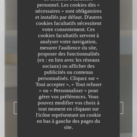
personnel. Les cookies dits «
nécessaires » sont obligatoires
et installés par défaut. D'autres
cookies facultatifs nécessitent
votre consentement. Ces
cookies facultatifs servent à
analyser votre navigation,
mesurer l'audience du site,
proposer des fonctionnalités
(ex : en lien avec les réseaux
L'OPALE
sociaux) ou afficher des
publicités ou contenus
RESTAURANT
personnalisés. Cliquez sur «
Tout accepter », « Tout refuser
» ou « Personnaliser » pour
BISTRONOMIQUE
|
DUNKERQUE
gérer vos préférences. Vous
pouvez modifier vos choix à
RÉSERVER
tout moment en cliquant sur
l'icône représentant un cookie
en bas à gauche des pages du
site.