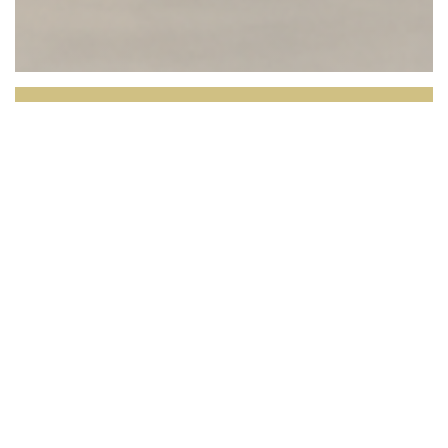
L'OPALE RESTAURANT
Face à la mer du Nord, L’Opale vous invite à
vivre une expérience culinaire où le produit est au
cœur de l’assiette.
Dans un cadre lumineux offrant
une vue imprenable sur les dunes et l’horizon, notre
restaurant met à l’honneur une cuisine locale, de
saison, inspirée par le terroir et les richesses de la
région.