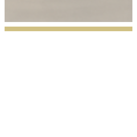
L'OPALE RESTAURANT
Face à la mer du Nord, L’Opale vous invite à
vivre une expérience culinaire où le produit est au
cœur de l’assiette.
Dans un cadre lumineux offrant
une vue imprenable sur les dunes et l’horizon, notre
restaurant met à l’honneur une cuisine locale, de
saison, inspirée par le terroir et les richesses de la
région.