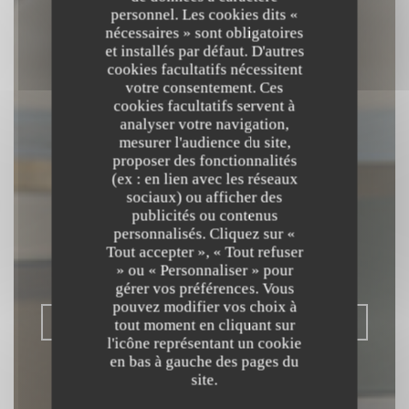
personnel. Les cookies dits «
nécessaires » sont obligatoires
et installés par défaut. D'autres
cookies facultatifs nécessitent
votre consentement. Ces
cookies facultatifs servent à
analyser votre navigation,
mesurer l'audience du site,
proposer des fonctionnalités
(ex : en lien avec les réseaux
L'OPALE
sociaux) ou afficher des
publicités ou contenus
RESTAURANT
personnalisés. Cliquez sur «
Tout accepter », « Tout refuser
» ou « Personnaliser » pour
BISTRONOMIQUE
|
DUNKERQUE
gérer vos préférences. Vous
pouvez modifier vos choix à
RÉSERVER
tout moment en cliquant sur
l'icône représentant un cookie
en bas à gauche des pages du
site.