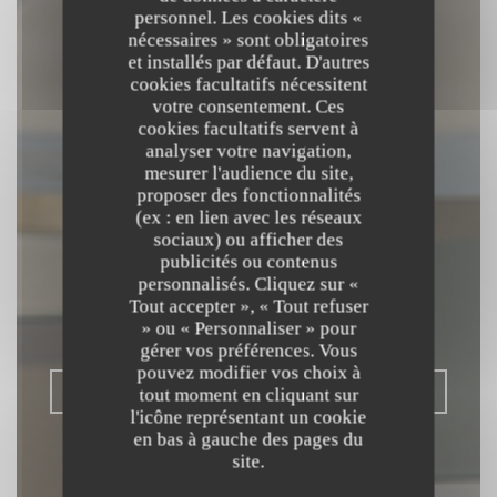
personnel. Les cookies dits «
nécessaires » sont obligatoires
et installés par défaut. D'autres
cookies facultatifs nécessitent
votre consentement. Ces
cookies facultatifs servent à
analyser votre navigation,
mesurer l'audience du site,
proposer des fonctionnalités
(ex : en lien avec les réseaux
L'OPALE
sociaux) ou afficher des
publicités ou contenus
RESTAURANT
personnalisés. Cliquez sur «
Tout accepter », « Tout refuser
» ou « Personnaliser » pour
BISTRONOMIQUE
|
DUNKERQUE
gérer vos préférences. Vous
pouvez modifier vos choix à
RÉSERVER
tout moment en cliquant sur
l'icône représentant un cookie
en bas à gauche des pages du
site.