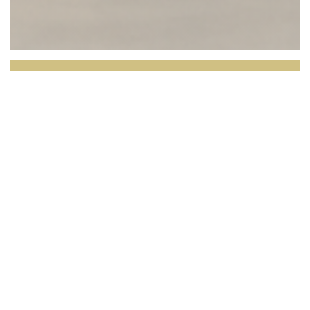
L'OPALE RESTAURANT
Face à la mer du Nord, L’Opale vous invite à
vivre une expérience culinaire où le produit est au
cœur de l’assiette.
Dans un cadre lumineux offrant
une vue imprenable sur les dunes et l’horizon, notre
restaurant met à l’honneur une cuisine locale, de
saison, inspirée par le terroir et les richesses de la
région.