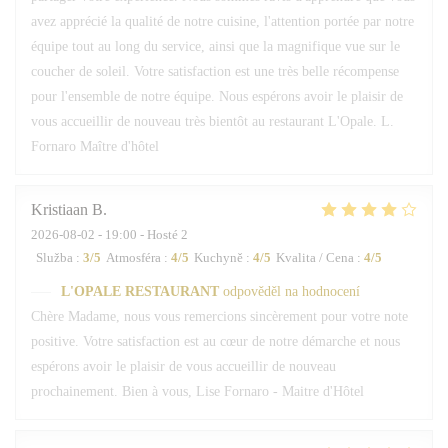
avez apprécié la qualité de notre cuisine, l'attention portée par notre
équipe tout au long du service, ainsi que la magnifique vue sur le
coucher de soleil. Votre satisfaction est une très belle récompense
pour l'ensemble de notre équipe. Nous espérons avoir le plaisir de
vous accueillir de nouveau très bientôt au restaurant L'Opale. L.
Fornaro Maître d'hôtel
Kristiaan
B
2026-08-02
- 19:00 - Hosté 2
Služba
:
3
/5
Atmosféra
:
4
/5
Kuchyně
:
4
/5
Kvalita / Cena
:
4
/5
L'OPALE RESTAURANT
odpověděl na hodnocení
Chère Madame, nous vous remercions sincèrement pour votre note
positive. Votre satisfaction est au cœur de notre démarche et nous
espérons avoir le plaisir de vous accueillir de nouveau
prochainement. Bien à vous, Lise Fornaro - Maitre d'Hôtel