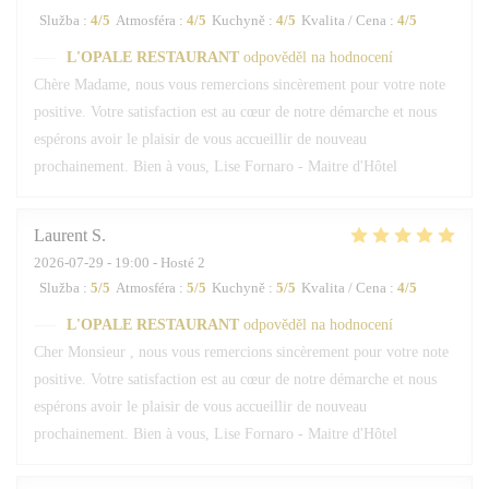
Služba
:
4
/5
Atmosféra
:
4
/5
Kuchyně
:
4
/5
Kvalita / Cena
:
4
/5
L'OPALE RESTAURANT
odpověděl na hodnocení
Chère Madame, nous vous remercions sincèrement pour votre note
positive. Votre satisfaction est au cœur de notre démarche et nous
espérons avoir le plaisir de vous accueillir de nouveau
prochainement. Bien à vous, Lise Fornaro - Maitre d'Hôtel
Laurent
S
2026-07-29
- 19:00 - Hosté 2
Služba
:
5
/5
Atmosféra
:
5
/5
Kuchyně
:
5
/5
Kvalita / Cena
:
4
/5
L'OPALE RESTAURANT
odpověděl na hodnocení
Cher Monsieur , nous vous remercions sincèrement pour votre note
positive. Votre satisfaction est au cœur de notre démarche et nous
espérons avoir le plaisir de vous accueillir de nouveau
prochainement. Bien à vous, Lise Fornaro - Maitre d'Hôtel