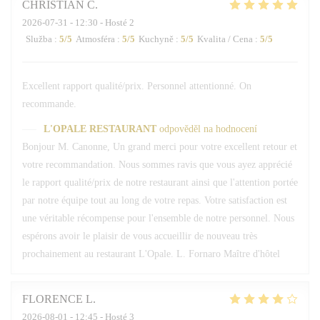
CHRISTIAN
C
2026-07-31
- 12:30 - Hosté 2
Služba
:
5
/5
Atmosféra
:
5
/5
Kuchyně
:
5
/5
Kvalita / Cena
:
5
/5
Excellent rapport qualité/prix. Personnel attentionné. On
recommande.
L'OPALE RESTAURANT
odpověděl na hodnocení
Bonjour M. Canonne, Un grand merci pour votre excellent retour et
votre recommandation. Nous sommes ravis que vous ayez apprécié
le rapport qualité/prix de notre restaurant ainsi que l'attention portée
par notre équipe tout au long de votre repas. Votre satisfaction est
une véritable récompense pour l'ensemble de notre personnel. Nous
espérons avoir le plaisir de vous accueillir de nouveau très
prochainement au restaurant L'Opale. L. Fornaro Maître d'hôtel
FLORENCE
L
2026-08-01
- 12:45 - Hosté 3