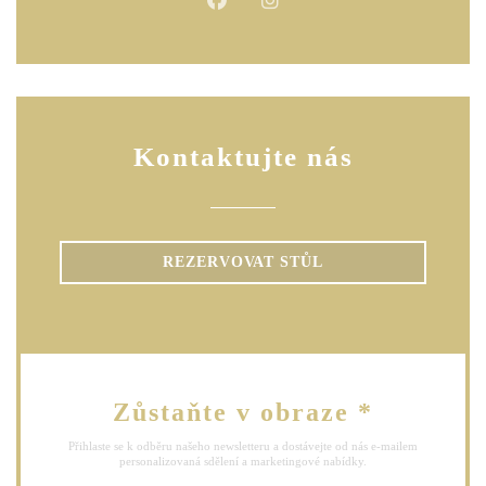
Facebook ((otevře se v novém okn
Instagram ((otevře se v no
Kontaktujte nás
REZERVOVAT STŮL
Zůstaňte v obraze
*
Přihlaste se k odběru našeho newsletteru a dostávejte od nás e-mailem
personalizovaná sdělení a marketingové nabídky.