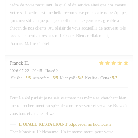
cadre de notre restaurant, la qualité du service ainsi que nos menus.
Votre satisfaction est une belle récompense pour toute notre équipe,
qui s'investit chaque jour pour offrir une expérience agréable à
chacun de nos clients. Au plaisir de vous accueillir de nouveau très
prochainement au restaurant L'Opale. Bien cordialement, L.
Fornaro Maitre d'hôtel
Franck
H
2026-07-22
- 20:45 - Hosté 2
Služba
:
5
/5
Atmosféra
:
5
/5
Kuchyně
:
5
/5
Kvalita / Cena
:
5
/5
Tout à a été parfait je ne sais vraiment pas même en cherchant bien
que reprocher, mention spéciale à notre serveur et serveuse Bravo à
vous tous et au chef 👨‍🍳
L'OPALE RESTAURANT
odpověděl na hodnocení
Cher Monsieur Heldebaume, Un immense merci pour votre