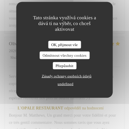
remarques ont été partagées avec notre équipe afin que ce type de
situation ne se reproduise pas. Nous espérons avoir le plaisir de
Tato stránka využívá cookies a
vous accueillir très prochainement pour vous offrir une expérience
dává ti na výběr, co chceš
irréprochable. Bien cordialement, L. Fornaro Maitre d'hôtel
aktivovat
Olivier
M
OK, přijmout vše
2026-07-28
- 20:00 - Hosté 2
Odmítnout všechny cookies
Služba
:
5
/5
Atmosféra
:
5
/5
Kuchyně
:
5
/5
Kvalita / Cena
:
4
/5
Přizpůsobit
Zásady ochrany osobních údajů
Service avenant et personnel souriant. Plats simples choisis mais
copieux. Merci Léa pour le service. Merci a hugo au bar et
undefined
réception. Nous reviendrons comme d habitude A la 113. En
espérant retrouver nos pots de beurre habituels ;-)
L'OPALE RESTAURANT
odpověděl na hodnocení
Bonjour M. Matthews, Un grand merci pour votre fidélité et pour
ce très gentil commentaire. Nous sommes ravis que vous ayez