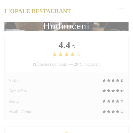
Panel pro správu cookies
L'OPALE RESTAURANT
Hodnocení
4.4
/5
Průměrné hodnocení —
2879 hodnoceni
Služba
Atmosféra
Menu
Kvalita/Cena