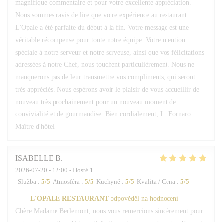
magnifique commentaire et pour votre excellente appréciation.
Nous sommes ravis de lire que votre expérience au restaurant
L'Opale a été parfaite du début à la fin. Votre message est une
véritable récompense pour toute notre équipe. Votre mention
spéciale à notre serveur et notre serveuse, ainsi que vos félicitations
adressées à notre Chef, nous touchent particulièrement. Nous ne
manquerons pas de leur transmettre vos compliments, qui seront
très appréciés. Nous espérons avoir le plaisir de vous accueillir de
nouveau très prochainement pour un nouveau moment de
convivialité et de gourmandise. Bien cordialement, L. Fornaro
Maître d'hôtel
ISABELLE
B
2026-07-20
- 12:00 - Hosté 1
Služba
:
5
/5
Atmosféra
:
5
/5
Kuchyně
:
5
/5
Kvalita / Cena
:
5
/5
L'OPALE RESTAURANT
odpověděl na hodnocení
Chère Madame Berlemont, nous vous remercions sincèrement pour