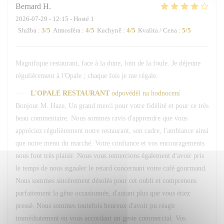
Bernard
H
2026-07-29
- 12:15 - Hosté 1
Služba
:
3
/5
Atmosféra
:
4
/5
Kuchyně
:
4
/5
Kvalita / Cena
:
5
/5
Magnifique restaurant, face à la dune, loin de la foule. Je déjeune
régulièrement à l'Opale ; chaque fois je me régale.
L'OPALE RESTAURANT
odpověděl na hodnocení
Bonjour M. Haze, Un grand merci pour votre fidélité et pour ce très
beau commentaire. Nous sommes ravis d'apprendre que vous
appréciez régulièrement notre restaurant, son cadre, l'ambiance ainsi
que notre menu du marché. Votre confiance et vos encouragements
nous font très plaisir. Nous vous remercions également d'avoir pris
le temps de nous signaler le retard concernant votre café gourmand.
Nous sommes sincèrement désolés pour cet oubli et comprenons
parfaitement la gêne occasionnée, d'autant plus que vous étiez
pressé. Nous sommes toutefois heureux d'avoir pu réagir
immédiatement en vous accordant un geste commercial. Vos