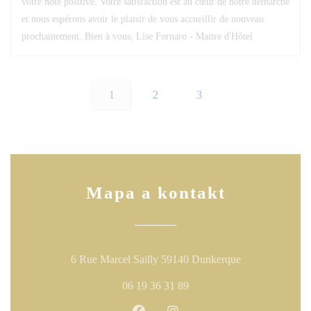
votre note positive. Votre satisfaction est au cœur de notre démarche
et nous espérons avoir le plaisir de vous accueillir de nouveau
prochainement. Bien à vous, Lise Fornaro - Maitre d'Hôtel
1
2
3
Mapa a kontakt
((otevře se v n
6 Rue Marcel Sailly 59140 Dunkerque
06 19 36 31 89