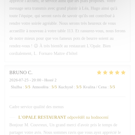
apprécié l'accueil, le service ainsi que les plats proposés. Votre
message sera transmis avec grand plaisir à Léa, Hugo ainsi qu'à
toute l'équipe, qui seront ravis de savoir qu'ils ont contribué à
rendre votre soirée agréable. Nous serons très heureux de vous
accueillir à nouveau à votre table 113. Et rassurez-vous, nous ferons
de notre mieux pour que vos fameux pots de beurre soient au
rendez-vous ! 😉 À très bientôt au restaurant L'Opale. Bien
cordialement, L. Fornaro Maitre d'hôtel
BRUNO
C
2026-07-25
- 20:00 - Hosté 2
Služba
:
5
/5
Atmosféra
:
5
/5
Kuchyně
:
5
/5
Kvalita / Cena
:
5
/5
Cadre service qualité des menus
L'OPALE RESTAURANT
odpověděl na hodnocení
Bonjour M. Couvreux, Un grand merci d'avoir pris le temps de
partager votre avis. Nous sommes ravis que vous ayez apprécié le