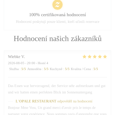
100% certifikovaná hodnocení
Hodnocení poskytují pouze klienti, kteří učinili rezervace
Hodnocení našich zákazníků
Wiebke
V
2026-08-05
- 20:00 - Hosté 4
Služba
:
5
/5
Atmosféra
:
5
/5
Kuchyně
:
5
/5
Kvalita / Cena
:
5
/5
Das Essen war hervorragend, der Service sehr aufmerksam und gut
und wir hatten einen perfekten Blick im Sonnenuntergang
L'OPALE RESTAURANT
odpověděl na hodnocení
Bonjour Mme Voss, Un grand merci d'avoir pris le temps de
partager votre expérience. Nous sommes ravis d'apprendre que vous