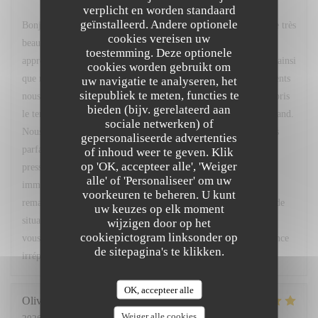
gereageerd
verplicht en worden standaard
geïnstalleerd. Andere optionele
Bonjour M. Haze, Un grand merci pour votre fidélité et pour ce très
cookies vereisen uw
beau commentaire. Nous sommes ravis d'apprendre que vous
toestemming. Deze optionele
appréciez régulièrement notre restaurant, son cadre, l'ambiance ainsi
cookies worden gebruikt om
que notre menu du marché. Votre confiance et vos encouragements
uw navigatie te analyseren, het
sitepubliek te meten, functies te
nous font très plaisir. Nous vous remercions également d'avoir pris
bieden (bijv. gerelateerd aan
le temps de nous signaler le retard concernant votre café gourmand.
sociale netwerken) of
Nous sommes sincèrement désolés pour cet oubli et comprenons
gepersonaliseerde advertenties
parfaitement la gêne occasionnée, d'autant plus que vous étiez
of inhoud weer te geven. Klik
op 'OK, accepteer alle', 'Weiger
pressé. Nous sommes toutefois heureux d'avoir pu réagir
alle' of 'Personaliseer' om uw
immédiatement en vous accordant un geste commercial. Vos
voorkeuren te beheren. U kunt
remarques ont été partagées avec notre équipe afin que ce type de
uw keuzes op elk moment
situation ne se reproduise pas. Nous espérons avoir le plaisir de
wijzigen door op het
cookiepictogram linksonder op
vous accueillir très prochainement pour vous offrir une expérience
de sitepagina's te klikken.
irréprochable. Bien cordialement, L. Fornaro Maitre d'hôtel
OK, accepteer alle
Olivier
M
Weiger alle cookies