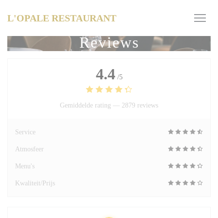
Cookies beheer paneel
L'OPALE RESTAURANT
Reviews
4.4
/5
Gemiddelde rating —
2879 reviews
Service
Atmosfeer
Menu's
Kwaliteit/Prijs