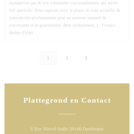
manquerons pas de leur transmettre vos compliments, qui seront
très appréciés. Nous espérons avoir le plaisir de vous accueillir de
nouveau très prochainement pour un nouveau moment de
convivialité et de gourmandise. Bien cordialement, L. Fornaro
Maître d'hôtel
1
2
3
Plattegrond en Contact
((opent in een n
6 Rue Marcel Sailly 59140 Dunkerque