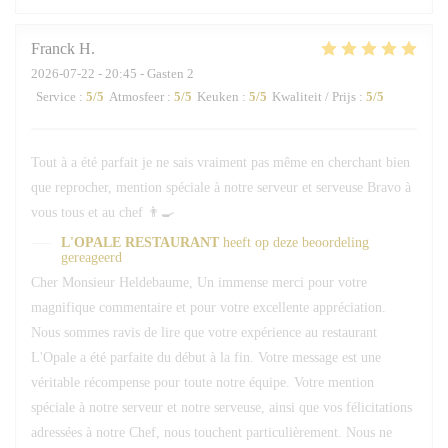
Franck
H
2026-07-22
- 20:45 - Gasten 2
Service
:
5
/5
Atmosfeer
:
5
/5
Keuken
:
5
/5
Kwaliteit / Prijs
:
5
/5
Tout à a été parfait je ne sais vraiment pas même en cherchant bien
que reprocher, mention spéciale à notre serveur et serveuse Bravo à
vous tous et au chef 👨‍🍳
L'OPALE RESTAURANT
heeft op deze beoordeling
gereageerd
Cher Monsieur Heldebaume, Un immense merci pour votre
magnifique commentaire et pour votre excellente appréciation.
Nous sommes ravis de lire que votre expérience au restaurant
L'Opale a été parfaite du début à la fin. Votre message est une
véritable récompense pour toute notre équipe. Votre mention
spéciale à notre serveur et notre serveuse, ainsi que vos félicitations
adressées à notre Chef, nous touchent particulièrement. Nous ne