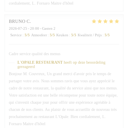
cordialement, L. Fornaro Maitre d'hôtel
BRUNO
C
2026-07-25
- 20:00 - Gasten 2
Service
:
5
/5
Atmosfeer
:
5
/5
Keuken
:
5
/5
Kwaliteit / Prijs
:
5
/5
Cadre service qualité des menus
L'OPALE RESTAURANT
heeft op deze beoordeling
gereageerd
Bonjour M. Couvreux, Un grand merci d'avoir pris le temps de
partager votre avis. Nous sommes ravis que vous ayez apprécié le
cadre de notre restaurant, la qualité du service ainsi que nos menus.
Votre satisfaction est une belle récompense pour toute notre équipe,
qui s'investit chaque jour pour offrir une expérience agréable à
chacun de nos clients. Au plaisir de vous accueillir de nouveau très
prochainement au restaurant L'Opale. Bien cordialement, L.
Fornaro Maitre d'hôtel