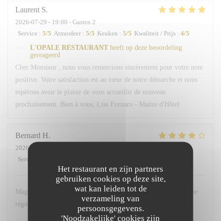
Laurent
S
2026-07-29
- 19:00 - Gasten 2
Service
:
5
/5
Atmosfeer
:
5
/5
Keuken
:
5
/5
Kwaliteit / Prijs
:
4
/5
L'OPALE RESTAURANT
heeft op deze beoordeling
gereageerd
Cher Monsieur , nous vous remercions sincèrement pour votre note
positive. Votre satisfaction est au cœur de notre démarche et nous
espérons avoir le plaisir de vous accueillir de nouveau
prochainement. Bien à vous, Lise Fornaro - Maitre d'Hôtel
Bernard
H
2026-07-29
- 12:15 - Gasten 1
Service
:
3
/5
Atmosfeer
:
4
/5
Keuken
:
4
/5
Kwaliteit / Prijs
:
5
/5
Het restaurant en zijn partners
gebruiken cookies op deze site,
wat kan leiden tot de
Magnifique restaurant, face à la dune, loin de la foule. Je déjeune
verzameling van
régulièrement à l'Opale ; chaque fois je me régale.
persoonsgegevens.
'Noodzakelijke' cookies zijn
L'OPALE RESTAURANT
heeft op deze beoordeling