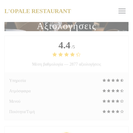
Πίνακας διαχείρισης "Μπισκότων" (Cookies)
L'OPALE RESTAURANT
Αξιολογήσεις
4.4
/5
Μέση βαθμολογία —
2877 αξιολογήσεις
Υπηρεσία
Ατμόσφαιρα
Μενού
Ποιότητα/Τιμή