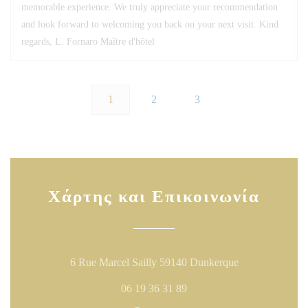
memorable experience. We truly appreciate your recommendation
and look forward to welcoming you back on your next visit. Kind
regards, L. Fornaro Maître d'hôtel
1
2
3
Χάρτης και Επικοινωνία
((ανοίγει σε νέ
6 Rue Marcel Sailly 59140 Dunkerque
06 19 36 31 89