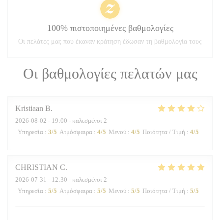
100% πιστοποιημένες βαθμολογίες
Οι πελάτες μας που έκαναν κράτηση έδωσαν τη βαθμολογία τους
Οι βαθμολογίες πελατών μας
Kristiaan
B
2026-08-02
- 19:00 - καλεσμένοι 2
Υπηρεσία
:
3
/5
Ατμόσφαιρα
:
4
/5
Μενού
:
4
/5
Ποιότητα / Τιμή
:
4
/5
CHRISTIAN
C
2026-07-31
- 12:30 - καλεσμένοι 2
Υπηρεσία
:
5
/5
Ατμόσφαιρα
:
5
/5
Μενού
:
5
/5
Ποιότητα / Τιμή
:
5
/5