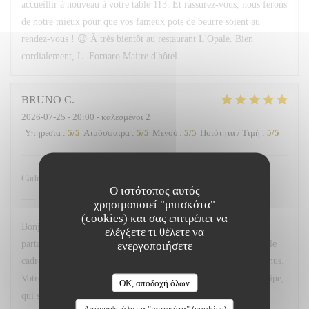
accueillir à nouveau à votre table 113. Et rassurez-vous, nous ferons
de notre mieux pour que vos fameux pots de beurre soient au
rendez-vous ! 😉 À très bientôt au restaurant L'Opale. Bien
cordialement, L. Fornaro Maitre d'hôtel
BRUNO
C
2026-07-25
- 20:00 - καλεσμένοι 2
Υπηρεσία
:
5
/5
Ατμόσφαιρα
:
5
/5
Μενού
:
5
/5
Ποιότητα / Τιμή
:
5
/5
Cadre service qualité des menus
Ο ιστότοπος αυτός
L'OPALE RESTAURANT
απάντησε σε αυτή την
χρησιμοποιεί "μπισκότα"
αξιολόγηση
(cookies) και σας επιτρέπει να
Bonjour M. Couvreux, Un grand merci d'avoir pris le temps de
ελέγξετε τι θέλετε να
partager votre avis. Nous sommes ravis que vous ayez apprécié le
ενεργοποιήσετε
cadre de notre restaurant, la qualité du service ainsi que nos menus.
Votre satisfaction est une belle récompense pour toute notre équipe,
OK, αποδοχή όλων
qui s'investit chaque jour pour offrir une expérience agréable à
Απόρριψε όλα τα "μπισκότα" (cookies)