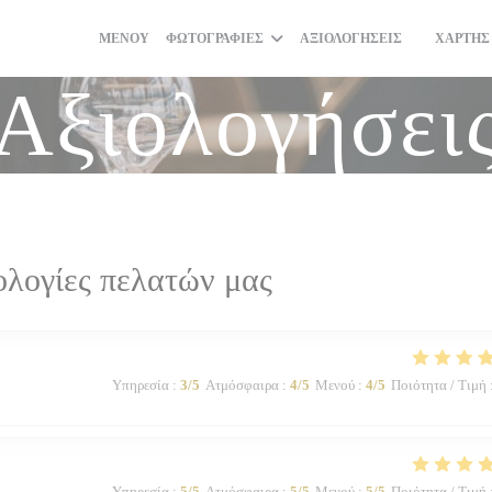
ΜΕΝΟΎ
ΦΩΤΟΓΡΑΦΊΕΣ
ΑΞΙΟΛΟΓΉΣΕΙΣ
ΧΆΡΤΗΣ
((ΑΝΟΊΓΕΙ
Αξιολογήσει
ολογίες πελατών μας
Υπηρεσία
:
3
/5
Ατμόσφαιρα
:
4
/5
Μενού
:
4
/5
Ποιότητα / Τιμή
Υπηρεσία
:
5
/5
Ατμόσφαιρα
:
5
/5
Μενού
:
5
/5
Ποιότητα / Τιμή