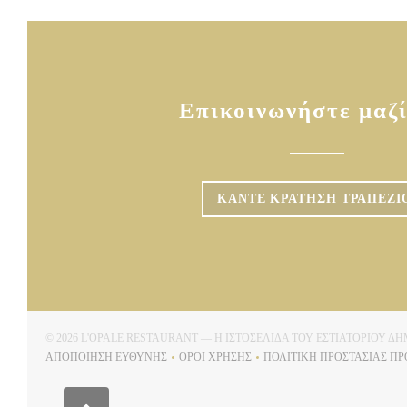
Επικοινωνήστε μαζί
ΚΆΝΤΕ ΚΡΆΤΗΣΗ ΤΡΑΠΕΖΙ
© 2026 L'OPALE RESTAURANT — Η ΙΣΤΟΣΕΛΊΔΑ ΤΟΥ ΕΣΤΙΑΤΟΡΊΟΥ 
ΑΠΟΠΟΊΗΣΗ ΕΥΘΎΝΗΣ
ΌΡΟΙ ΧΡΉΣΗΣ
ΠΟΛΙΤΙΚΉ ΠΡΟΣΤΑΣΊΑΣ Π
((ΑΝΟΊΓΕΙ ΣΕ ΝΈΟ ΠΑΡΆΘΥΡΟ))
((ΑΝΟΊΓΕΙ ΣΕ ΝΈΟ ΠΑΡΆΘΥΡΟ))