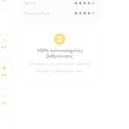
Μενού
Ποιότητα/Τιμή
:
4
/5
100% πιστοποιημένες
βαθμολογίες
Οι πελάτες μας που έκαναν κράτηση
έδωσαν τη βαθμολογία τους
:
4
/5
:
5
/5