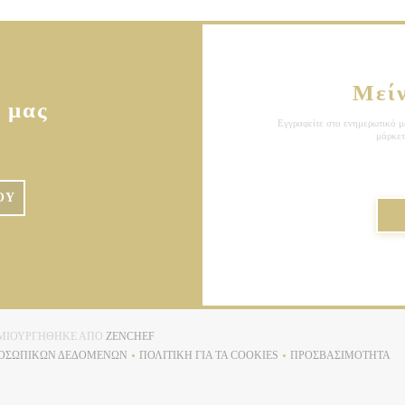
Μεί
 μας
Εγγραφείτε στο ενημερωτικό μα
μάρκετ
ΟΎ
((ΑΝΟΊΓΕΙ ΣΕ ΝΈΟ ΠΑΡΆΘΥΡΟ))
ΔΗΜΙΟΥΡΓΉΘΗΚΕ ΑΠΌ
ZENCHEF
ΡΟΣΩΠΙΚΏΝ ΔΕΔΟΜΈΝΩΝ
ΠΟΛΙΤΙΚΉ ΓΙΑ ΤΑ COOKIES
ΠΡΟΣΒΑΣΙΜΌΤΗΤΑ
((ΑΝΟΊΓΕΙ ΣΕ ΝΈΟ ΠΑΡΆΘΥΡΟ))
((ΑΝΟΊΓΕΙ ΣΕ ΝΈΟ ΠΑΡΆΘΥΡΟ))
((ΑΝΟΊΓΕΙ Σ