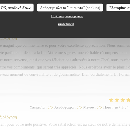
Υπηρεσία
:
5
/5
Ατμόσφαιρα
:
5
/5
Μενού
:
5
/5
Ποιότητα / Τιμή
OK, αποδοχή όλων
Απόρριψε όλα τα "μπισκότα" (cookies)
Εξατομίκευσ
Πολιτική απορρήτου
hant bien que reprocher, mention spéciale à notre serveur et serveuse Bravo à v
undefined
αξιολόγηση
 magnifique commentaire et pour votre excellente appréciation. Nous sommes
été parfaite du début à la fin. Votre message est une véritable récompense pour
et notre serveuse, ainsi que vos félicitations adressées à notre Chef, nous touch
re vos compliments, qui seront très appréciés. Nous espérons avoir le plaisir 
ouveau moment de convivialité et de gourmandise. Bien cordialement, L. Forna
Υπηρεσία
:
5
/5
Ατμόσφαιρα
:
5
/5
Μενού
:
5
/5
Ποιότητα / Τιμή
αξιολόγηση
 pour votre note positive. Votre satisfaction est au cœur de notre démarche e