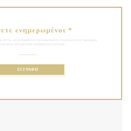
νετε ενημερωμένοι
*
ς δελτίο για να λαμβάνετε εξατομικευμένες επικοινωνίες και προσφορές
ινγκ μέσω ηλεκτρονικού ταχυδρομείου από εμάς.
ΕΓΓΡΑΦΉ
Ε ΝΈΟ ΠΑΡΆΘΥΡΟ))