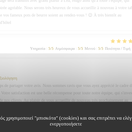
ssage sera transmis avec grand plaisir à Léa, Hugo ainsi qu'à toute l'équipe, qui
soirée agréable. Nous serons très heureux de vous accueillir à nouveau à votre ta
e vos fameux pots de beurre soient au rendez-vous ! 😉 À très bientôt au
d'hôtel
Υπηρεσία
:
5
/5
Ατμόσφαιρα
:
5
/5
Μενού
:
5
/5
Ποιότητα / Τιμή
αξιολόγηση
s de partager votre avis. Nous sommes ravis que vous ayez apprécié le cadre d
 Votre satisfaction est une belle récompense pour toute notre équipe, qui s'inves
e nos clients. Au plaisir de vous accueillir de nouveau très prochainement au
d'hôtel
ός χρησιμοποιεί "μπισκότα" (cookies) και σας επιτρέπει να ελέγξ
ενεργοποιήσετε