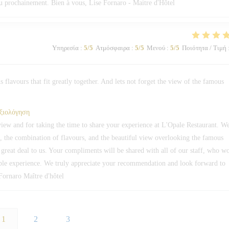
eau prochainement. Bien à vous, Lise Fornaro - Maitre d'Hôtel
Υπηρεσία
:
5
/5
Ατμόσφαιρα
:
5
/5
Μενού
:
5
/5
Ποιότητα / Τιμή
 flavours that fit greatly together. And lets not forget the view of the famous
αξιολόγηση
ew and for taking the time to share your experience at L'Opale Restaurant. W
s, the combination of flavours, and the beautiful view overlooking the famous
reat deal to us. Your compliments will be shared with all of our staff, who w
le experience. We truly appreciate your recommendation and look forward to
Fornaro Maître d'hôtel
1
2
3