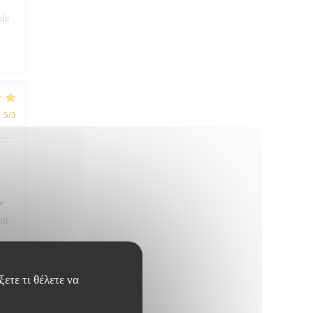
ble
:
5
/5
e
tit
ετε τι θέλετε να