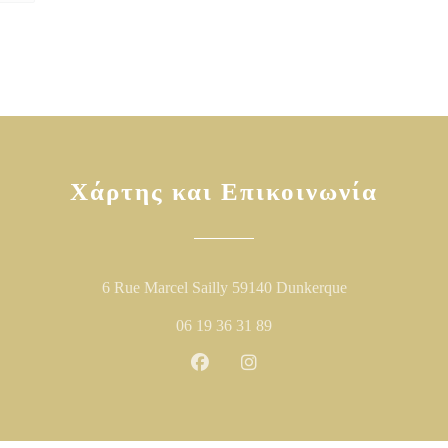
Χάρτης και Επικοινωνία
((ανοίγει σε νέ
6 Rue Marcel Sailly 59140 Dunkerque
06 19 36 31 89
Facebook ((ανοίγει σε νέο παράθυ
Instagram ((ανοίγει σε νέο