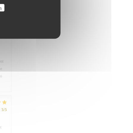
:
5
/5
η
ous
ent
de
ro
:
5
/5
t