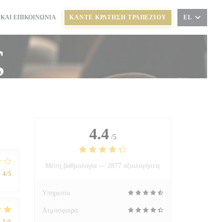
 ΚΑΙ ΕΠΙΚΟΙΝΩΝΊΑ
ΚΆΝΤΕ ΚΡΆΤΗΣΗ ΤΡΑΠΕΖΙΟΎ
EL
 ΣΕ ΝΈΟ ΠΑΡΆΘΥΡΟ))
ς
4.4
/5
Μέση βαθμολογία —
2877 αξιολογήσεις
:
4
/5
Υπηρεσία
Ατμόσφαιρα
:
5
/5