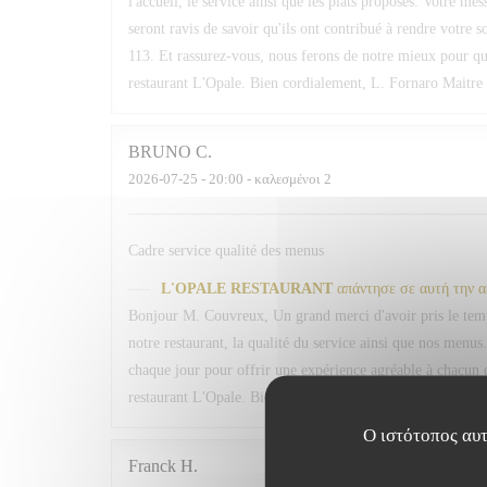
l'accueil, le service ainsi que les plats proposés. Votre me
seront ravis de savoir qu'ils ont contribué à rendre votre 
113. Et rassurez-vous, nous ferons de notre mieux pour qu
restaurant L'Opale. Bien cordialement, L. Fornaro Maitre 
BRUNO
C
2026-07-25
- 20:00 - καλεσμένοι 2
Cadre service qualité des menus
L'OPALE RESTAURANT
απάντησε σε αυτή την 
Bonjour M. Couvreux, Un grand merci d'avoir pris le temp
notre restaurant, la qualité du service ainsi que nos menus.
chaque jour pour offrir une expérience agréable à chacun d
restaurant L'Opale. Bien cordialement, L. Fornaro Maitre 
Ο ιστότοπος αυτ
Franck
H