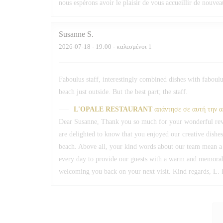
nous espérons avoir le plaisir de vous accueillir de nouv
Susanne
S
2026-07-18
- 19:00 - καλεσμένοι 1
Faboulus staff, interestingly combined dishes with faboulus
beach just outside. But the best part; the staff.
L'OPALE RESTAURANT
απάντησε σε αυτή την 
Dear Susanne, Thank you so much for your wonderful revi
are delighted to know that you enjoyed our creative dishe
beach. Above all, your kind words about our team mean a g
every day to provide our guests with a warm and memorab
welcoming you back on your next visit. Kind regards, L. 