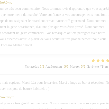
αξιολόγηση
pour ce très beau commentaire. Nous sommes ravis d'apprendre que vous appréc
si que notre menu du marché. Votre confiance et vos encouragements nous font t
temps de nous signaler le retard concernant votre café gourmand. Nous sommes
ment la gêne occasionnée, d'autant plus que vous étiez pressé. Nous sommes
s accordant un geste commercial. Vos remarques ont été partagées avec notre
Nous espérons avoir le plaisir de vous accueillir très prochainement pour vous
. Fornaro Maitre d'hôtel
Υπηρεσία
:
5
/5
Ατμόσφαιρα
:
5
/5
Μενού
:
5
/5
Ποιότητα / Τιμή
is mais copieux. Merci Léa pour le service. Merci a hugo au bar et réception. N
ver nos pots de beurre habituels ;-)
αξιολόγηση
et pour ce très gentil commentaire. Nous sommes ravis que vous ayez apprécié