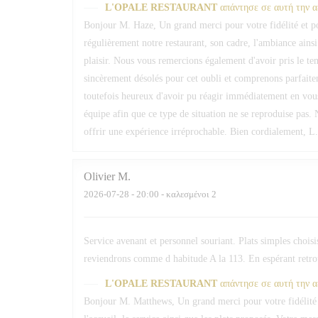
L'OPALE RESTAURANT
απάντησε σε αυτή την 
Bonjour M. Haze, Un grand merci pour votre fidélité et 
régulièrement notre restaurant, son cadre, l'ambiance ain
plaisir. Nous vous remercions également d'avoir pris le 
sincèrement désolés pour cet oubli et comprenons parfaite
toutefois heureux d'avoir pu réagir immédiatement en vou
équipe afin que ce type de situation ne se reproduise pas. 
offrir une expérience irréprochable. Bien cordialement, L
Olivier
M
2026-07-28
- 20:00 - καλεσμένοι 2
Service avenant et personnel souriant. Plats simples chois
reviendrons comme d habitude A la 113. En espérant retrou
L'OPALE RESTAURANT
απάντησε σε αυτή την 
Bonjour M. Matthews, Un grand merci pour votre fidélité 