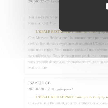
2026-07-22
- 20:45 - καλεσμένοι 2
Tout à a été parfait je ne sais vraiment pas même en cherc
tous et au chef 👨‍🍳
L'OPALE RESTAURANT
απάντησε σε αυτή την 
Cher Monsieur Heldebaume, Un immense merci pour votre
ravis de lire que votre expérience au restaurant L'Opale a 
toute notre équipe. Votre mention spéciale à notre serveur 
particulièrement. Nous ne manquerons pas de leur transmett
vous accueillir de nouveau très prochainement pour un n
Maître d'hôtel
ISABELLE
B
2026-07-20
- 12:00 - καλεσμένοι 1
L'OPALE RESTAURANT
απάντησε σε αυτή την 
Chère Madame Berlemont, nous vous remercions sincèrement