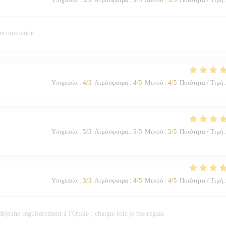
n recommande.
Υπηρεσία
:
4
/5
Ατμόσφαιρα
:
4
/5
Μενού
:
4
/5
Ποιότητα / Τιμή
Υπηρεσία
:
5
/5
Ατμόσφαιρα
:
5
/5
Μενού
:
5
/5
Ποιότητα / Τιμή
Υπηρεσία
:
3
/5
Ατμόσφαιρα
:
4
/5
Μενού
:
4
/5
Ποιότητα / Τιμή
 déjeune régulièrement à l'Opale ; chaque fois je me régale.