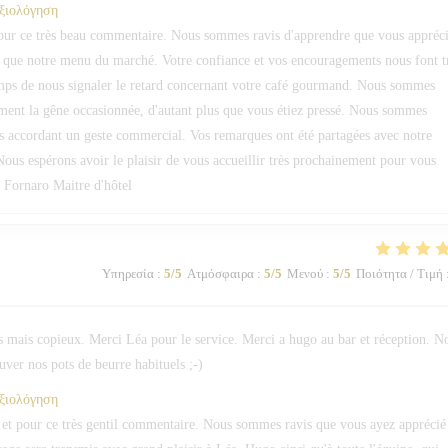
αξιολόγηση
pour ce très beau commentaire. Nous sommes ravis d'apprendre que vous appréc
si que notre menu du marché. Votre confiance et vos encouragements nous font t
temps de nous signaler le retard concernant votre café gourmand. Nous sommes
ment la gêne occasionnée, d'autant plus que vous étiez pressé. Nous sommes
s accordant un geste commercial. Vos remarques ont été partagées avec notre
Nous espérons avoir le plaisir de vous accueillir très prochainement pour vous
. Fornaro Maitre d'hôtel
Υπηρεσία
:
5
/5
Ατμόσφαιρα
:
5
/5
Μενού
:
5
/5
Ποιότητα / Τιμή
is mais copieux. Merci Léa pour le service. Merci a hugo au bar et réception. N
ver nos pots de beurre habituels ;-)
αξιολόγηση
et pour ce très gentil commentaire. Nous sommes ravis que vous ayez apprécié