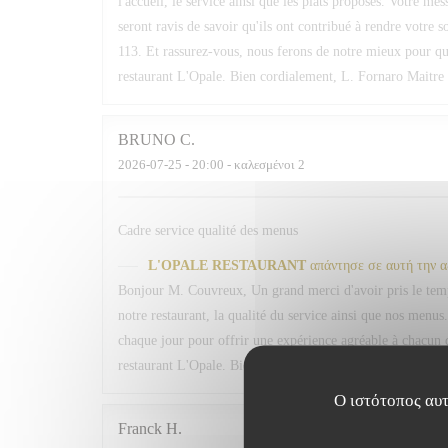
l'accueil, le service ainsi que les plats proposés. Votre me
seront ravis de savoir qu'ils ont contribué à rendre votre 
113. Et rassurez-vous, nous ferons de notre mieux pour qu
restaurant L'Opale. Bien cordialement, L. Fornaro Maitre 
BRUNO
C
2026-07-25
- 20:00 - καλεσμένοι 2
Cadre service qualité des menus
L'OPALE RESTAURANT
απάντησε σε αυτή την 
Bonjour M. Couvreux, Un grand merci d'avoir pris le temp
notre restaurant, la qualité du service ainsi que nos menus.
chaque jour pour offrir une expérience agréable à chacun d
restaurant L'Opale. Bien cordialement, L. Fornaro Maitre 
Ο ιστότοπος αυτ
Franck
H