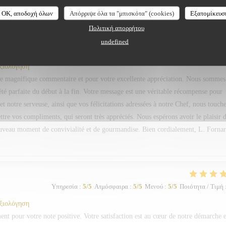
Υπηρεσία
:
5
/5
Ατμόσφαιρα
:
5
/5
Μενού
:
5
/5
Ποιότητα / Τιμή
OK, αποδοχή όλων
Απόρριψε όλα τα "μπισκότα" (cookies)
Εξατομίκευσ
Πολιτική απορρήτου
hant bien que reprocher, mention spéciale à notre serveur et serveuse Bravo à v
undefined
αξιολόγηση
 magnifique commentaire et pour votre excellente appréciation. Nous sommes
été parfaite du début à la fin. Votre message est une véritable récompense pour
et notre serveuse, ainsi que vos félicitations adressées à notre Chef, nous touch
re vos compliments, qui seront très appréciés. Nous espérons avoir le plaisir 
ouveau moment de convivialité et de gourmandise. Bien cordialement, L. Forna
Υπηρεσία
:
5
/5
Ατμόσφαιρα
:
5
/5
Μενού
:
5
/5
Ποιότητα / Τιμή
αξιολόγηση
 pour votre note positive. Votre satisfaction est au cœur de notre démarche e