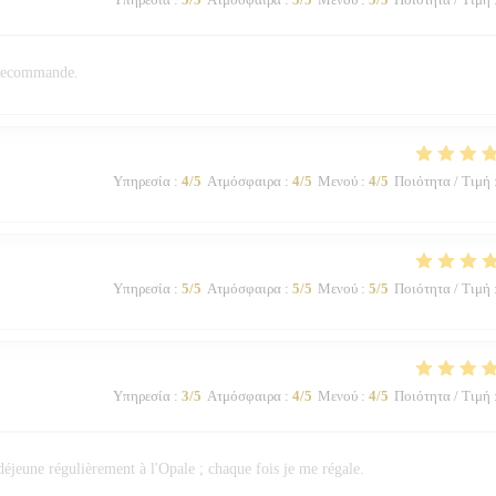
n recommande.
Υπηρεσία
:
4
/5
Ατμόσφαιρα
:
4
/5
Μενού
:
4
/5
Ποιότητα / Τιμή
Υπηρεσία
:
5
/5
Ατμόσφαιρα
:
5
/5
Μενού
:
5
/5
Ποιότητα / Τιμή
Υπηρεσία
:
3
/5
Ατμόσφαιρα
:
4
/5
Μενού
:
4
/5
Ποιότητα / Τιμή
 déjeune régulièrement à l'Opale ; chaque fois je me régale.