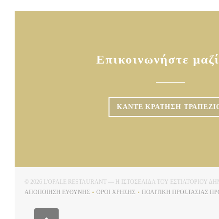
Επικοινωνήστε μαζί
ΚΆΝΤΕ ΚΡΆΤΗΣΗ ΤΡΑΠΕΖΙ
© 2026 L'OPALE RESTAURANT — Η ΙΣΤΟΣΕΛΊΔΑ ΤΟΥ ΕΣΤΙΑΤΟΡΊΟΥ 
ΑΠΟΠΟΊΗΣΗ ΕΥΘΎΝΗΣ
ΌΡΟΙ ΧΡΉΣΗΣ
ΠΟΛΙΤΙΚΉ ΠΡΟΣΤΑΣΊΑΣ Π
((ΑΝΟΊΓΕΙ ΣΕ ΝΈΟ ΠΑΡΆΘΥΡΟ))
((ΑΝΟΊΓΕΙ ΣΕ ΝΈΟ ΠΑΡΆΘΥΡΟ))