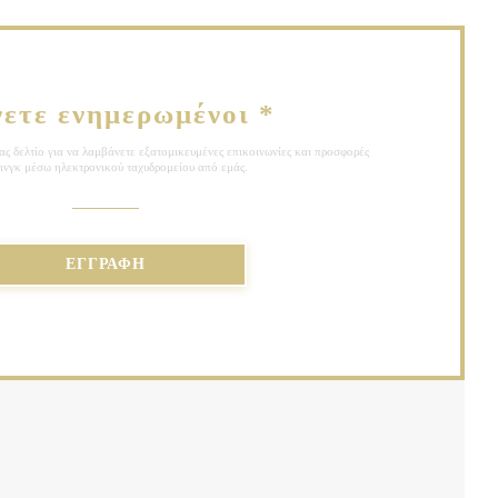
νετε ενημερωμένοι
*
ς δελτίο για να λαμβάνετε εξατομικευμένες επικοινωνίες και προσφορές
ινγκ μέσω ηλεκτρονικού ταχυδρομείου από εμάς.
ΕΓΓΡΑΦΉ
Ε ΝΈΟ ΠΑΡΆΘΥΡΟ))