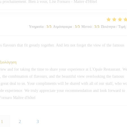
eau prochainement. Bien à vous, Lise Fornaro - Maitre d'Hôtel
Υπηρεσία
:
5
/5
Ατμόσφαιρα
:
5
/5
Μενού
:
5
/5
Ποιότητα / Τιμή
 flavours that fit greatly together. And lets not forget the view of the famous
αξιολόγηση
ew and for taking the time to share your experience at L'Opale Restaurant. W
s, the combination of flavours, and the beautiful view overlooking the famous
reat deal to us. Your compliments will be shared with all of our staff, who w
le experience. We truly appreciate your recommendation and look forward to
Fornaro Maître d'hôtel
1
2
3