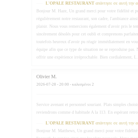
L'OPALE RESTAURANT
απάντησε σε αυτή την 
Bonjour M. Haze, Un grand merci pour votre fidélité et 
régulièrement notre restaurant, son cadre, l'ambiance ain
plaisir. Nous vous remercions également d'avoir pris le 
sincèrement désolés pour cet oubli et comprenons parfaite
toutefois heureux d'avoir pu réagir immédiatement en vou
équipe afin que ce type de situation ne se reproduise pas. 
offrir une expérience irréprochable. Bien cordialement, L
Olivier
M
2026-07-28
- 20:00 - καλεσμένοι 2
Service avenant et personnel souriant. Plats simples chois
reviendrons comme d habitude A la 113. En espérant retrou
L'OPALE RESTAURANT
απάντησε σε αυτή την 
Bonjour M. Matthews, Un grand merci pour votre fidélité 