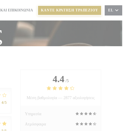
 ΚΑΙ ΕΠΙΚΟΙΝΩΝΊΑ
ΚΆΝΤΕ ΚΡΆΤΗΣΗ ΤΡΑΠΕΖΙΟΎ
EL
 ΣΕ ΝΈΟ ΠΑΡΆΘΥΡΟ))
ς
4.4
/5
Μέση βαθμολογία —
2877 αξιολογήσεις
:
4
/5
Υπηρεσία
Ατμόσφαιρα
:
5
/5