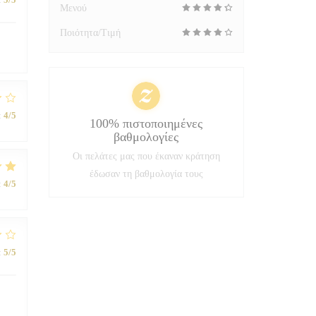
Μενού
Ποιότητα/Τιμή
:
4
/5
100% πιστοποιημένες
βαθμολογίες
Οι πελάτες μας που έκαναν κράτηση
έδωσαν τη βαθμολογία τους
:
4
/5
:
5
/5