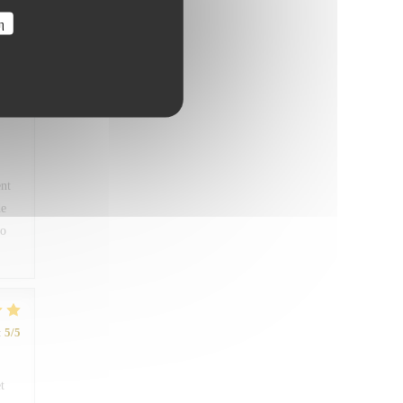
:
5
/5
η
ous
ent
de
ro
:
5
/5
t