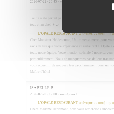
2026-07-22
- 20:45 - καλεσμένοι 2
Tout à a été parfait je ne sais vraiment pas même en cherc
tous et au chef 👨‍🍳
L'OPALE RESTAURANT
απάντησε σε αυτή την 
Cher Monsieur Heldebaume, Un immense merci pour votre
ravis de lire que votre expérience au restaurant L'Opale a 
toute notre équipe. Votre mention spéciale à notre serveur 
particulièrement. Nous ne manquerons pas de leur transmett
vous accueillir de nouveau très prochainement pour un n
Maître d'hôtel
ISABELLE
B
2026-07-20
- 12:00 - καλεσμένοι 1
L'OPALE RESTAURANT
απάντησε σε αυτή την 
Chère Madame Berlemont, nous vous remercions sincèrement