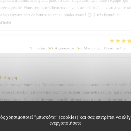
ssage sera transmis avec grand plaisir à Léa, Hugo ainsi qu'à toute l'équipe, qui
soirée agréable. Nous serons très heureux de vous accueillir à nouveau à votre ta
e vos fameux pots de beurre soient au rendez-vous ! 😉 À très bientôt au
d'hôtel
Υπηρεσία
:
5
/5
Ατμόσφαιρα
:
5
/5
Μενού
:
5
/5
Ποιότητα / Τιμή
αξιολόγηση
s de partager votre avis. Nous sommes ravis que vous ayez apprécié le cadre d
 Votre satisfaction est une belle récompense pour toute notre équipe, qui s'inves
e nos clients. Au plaisir de vous accueillir de nouveau très prochainement au
d'hôtel
ός χρησιμοποιεί "μπισκότα" (cookies) και σας επιτρέπει να ελέγξ
ενεργοποιήσετε