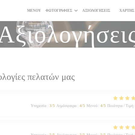
ΜΕΝΟΎ
ΦΩΤΟΓΡΑΦΊΕΣ
ΑΞΙΟΛΟΓΉΣΕΙΣ
ΧΆΡΤΗΣ
((ΑΝΟΊΓΕΙ
Αξιολογήσει
ολογίες πελατών μας
Υπηρεσία
:
3
/5
Ατμόσφαιρα
:
4
/5
Μενού
:
4
/5
Ποιότητα / Τιμή
Υπηρεσία
:
5
/5
Ατμόσφαιρα
:
5
/5
Μενού
:
5
/5
Ποιότητα / Τιμή