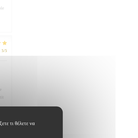
ble
:
5
/5
e
tit
ετε τι θέλετε να