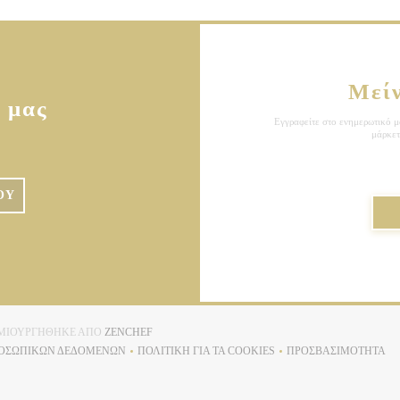
Μεί
 μας
Εγγραφείτε στο ενημερωτικό μα
μάρκετ
ΟΎ
((ΑΝΟΊΓΕΙ ΣΕ ΝΈΟ ΠΑΡΆΘΥΡΟ))
ΔΗΜΙΟΥΡΓΉΘΗΚΕ ΑΠΌ
ZENCHEF
ΡΟΣΩΠΙΚΏΝ ΔΕΔΟΜΈΝΩΝ
ΠΟΛΙΤΙΚΉ ΓΙΑ ΤΑ COOKIES
ΠΡΟΣΒΑΣΙΜΌΤΗΤΑ
((ΑΝΟΊΓΕΙ ΣΕ ΝΈΟ ΠΑΡΆΘΥΡΟ))
((ΑΝΟΊΓΕΙ ΣΕ ΝΈΟ ΠΑΡΆΘΥΡΟ))
((ΑΝΟΊΓΕΙ Σ