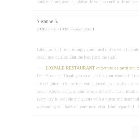
nous espérons avoir le plaisir de vous accueillir de nouv
Susanne
S
2026-07-18
- 19:00 - καλεσμένοι 1
Faboulus staff, interestingly combined dishes with faboulus
beach just outside. But the best part; the staff.
L'OPALE RESTAURANT
απάντησε σε αυτή την 
Dear Susanne, Thank you so much for your wonderful revi
are delighted to know that you enjoyed our creative dishe
beach. Above all, your kind words about our team mean a g
every day to provide our guests with a warm and memorab
welcoming you back on your next visit. Kind regards, L. 