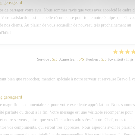
ng gereageerd
s de partager votre avis. Nous sommes ravis que vous ayez apprécié le cadre d
 Votre satisfaction est une belle récompense pour toute notre équipe, qui s'inves
e nos clients. Au plaisir de vous accueillir de nouveau très prochainement au
d'hôtel
Service
:
5
/5
Atmosfeer
:
5
/5
Keuken
:
5
/5
Kwaliteit / Prijs
hant bien que reprocher, mention spéciale à notre serveur et serveuse Bravo à v
ng gereageerd
 magnifique commentaire et pour votre excellente appréciation. Nous sommes
été parfaite du début à la fin. Votre message est une véritable récompense pour
et notre serveuse, ainsi que vos félicitations adressées à notre Chef, nous touch
re vos compliments, qui seront très appréciés. Nous espérons avoir le plaisir 
ouveau moment de convivialité et de gourmandise. Bien cordialement, L. Forna