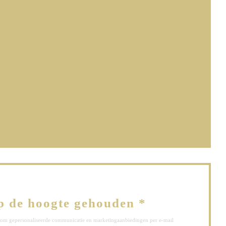
ieuw venster))
ster))
euw venster))
p de hoogte gehouden
*
ef om gepersonaliseerde communicatie en marketingaanbiedingen per e-mail