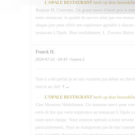
L'OPALE RESTAURANT
heeft op deze beoordeli
Bonjour M. Couvreux, Un grand merci d'avoir pris le temp
notre restaurant, la qualité du service ainsi que nos menus.
chaque jour pour offrir une expérience agréable à chacun d
restaurant L'Opale. Bien cordialement, L. Fornaro Maitre 
Franck
H
2026-07-22
- 20:45 - Gasten 2
Tout à a été parfait je ne sais vraiment pas même en cherc
tous et au chef 👨‍🍳
L'OPALE RESTAURANT
heeft op deze beoordeli
Cher Monsieur Heldebaume, Un immense merci pour votre
ravis de lire que votre expérience au restaurant L'Opale a 
toute notre équipe. Votre mention spéciale à notre serveur 
particulièrement. Nous ne manquerons pas de leur transmett
vous accueillir de nouveau très prochainement pour un n