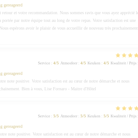
ng gereageerd
 retour et votre recommandation. Nous sommes ravis que vous ayez apprécié l
on portée par notre équipe tout au long de votre repas. Votre satisfaction est une
Nous espérons avoir le plaisir de vous accueillir de nouveau très prochainement
Service
:
4
/5
Atmosfeer
:
4
/5
Keuken
:
4
/5
Kwaliteit / Prijs
ng gereageerd
e note positive. Votre satisfaction est au cœur de notre démarche et nous
ochainement. Bien à vous, Lise Fornaro - Maitre d'Hôtel
Service
:
5
/5
Atmosfeer
:
5
/5
Keuken
:
5
/5
Kwaliteit / Prijs
ng gereageerd
re note positive. Votre satisfaction est au cœur de notre démarche et nous