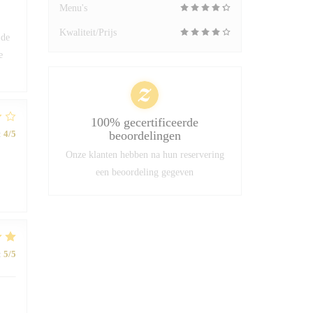
Menu's
Kwaliteit/Prijs
 de
e
100% gecertificeerde
:
4
/5
beoordelingen
Onze klanten hebben na hun reservering
een beoordeling gegeven
:
5
/5