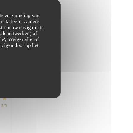
:
4
/5
 de verzameling van
ïnstalleerd. Andere
ous
t om uw navigatie te
ciale netwerken) of
', 'Weiger alle' of
jzigen door op het
ble
:
5
/5