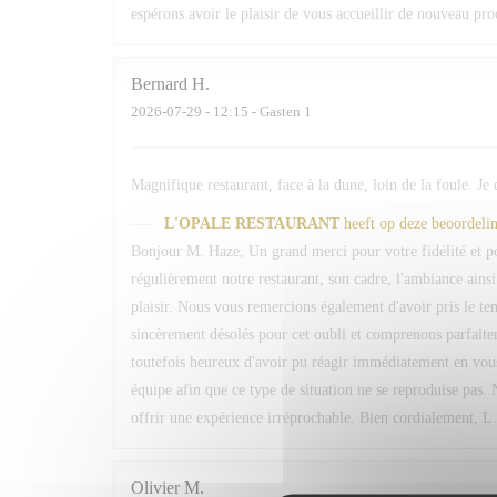
espérons avoir le plaisir de vous accueillir de nouveau pr
Bernard
H
2026-07-29
- 12:15 - Gasten 1
Magnifique restaurant, face à la dune, loin de la foule. Je
L'OPALE RESTAURANT
heeft op deze beoordeli
Bonjour M. Haze, Un grand merci pour votre fidélité et 
régulièrement notre restaurant, son cadre, l'ambiance ain
plaisir. Nous vous remercions également d'avoir pris le 
sincèrement désolés pour cet oubli et comprenons parfaite
toutefois heureux d'avoir pu réagir immédiatement en vou
équipe afin que ce type de situation ne se reproduise pas. 
offrir une expérience irréprochable. Bien cordialement, L
Olivier
M