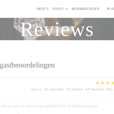
MENU'S
FOTO'S
BEOORDELINGEN
PLA
((OPEN
Reviews
gastbeoordelingen
Service
:
5
/5
Atmosfeer
:
5
/5
Keuken
:
5
/5
Kwaliteit / Prijs
 und gut und wir hatten einen perfekten Blick im Sonnenuntergang