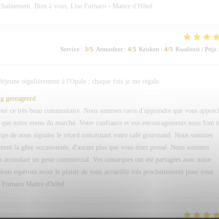
ochainement. Bien à vous, Lise Fornaro - Maitre d'Hôtel
Service
:
3
/5
Atmosfeer
:
4
/5
Keuken
:
4
/5
Kwaliteit / Prijs
 déjeune régulièrement à l'Opale ; chaque fois je me régale.
ng gereageerd
pour ce très beau commentaire. Nous sommes ravis d'apprendre que vous appréc
si que notre menu du marché. Votre confiance et vos encouragements nous font t
temps de nous signaler le retard concernant votre café gourmand. Nous sommes
ment la gêne occasionnée, d'autant plus que vous étiez pressé. Nous sommes
s accordant un geste commercial. Vos remarques ont été partagées avec notre
Nous espérons avoir le plaisir de vous accueillir très prochainement pour vous
. Fornaro Maitre d'hôtel