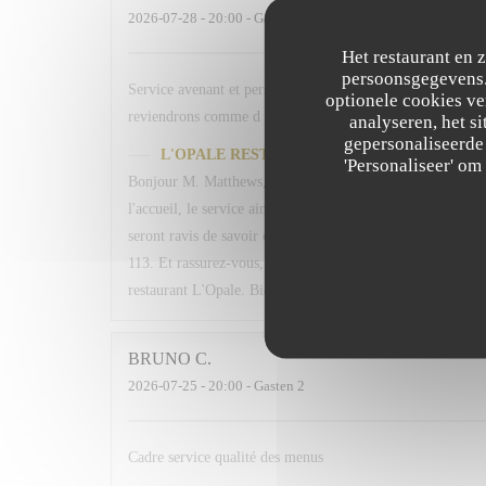
2026-07-28
- 20:00 - Gasten 2
Het restaurant en 
persoonsgegevens. 
Service avenant et personnel souriant. Plats simples chois
optionele cookies v
reviendrons comme d habitude A la 113. En espérant retrou
analyseren, het si
gepersonaliseerde 
L'OPALE RESTAURANT
heeft op deze beoordeli
'Personaliseer' o
Bonjour M. Matthews, Un grand merci pour votre fidélité 
l'accueil, le service ainsi que les plats proposés. Votre me
seront ravis de savoir qu'ils ont contribué à rendre votre 
113. Et rassurez-vous, nous ferons de notre mieux pour qu
restaurant L'Opale. Bien cordialement, L. Fornaro Maitre 
BRUNO
C
2026-07-25
- 20:00 - Gasten 2
Cadre service qualité des menus