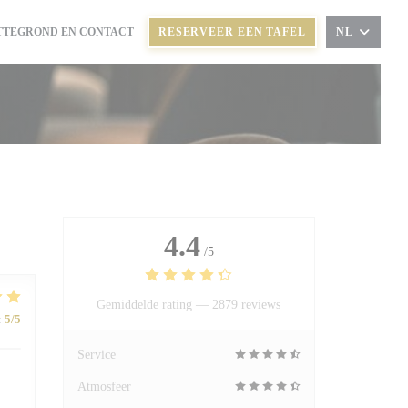
TTEGROND EN CONTACT
RESERVEER EEN TAFEL
NL
T IN EEN NIEUW VENSTER))
4.4
/5
Gemiddelde rating —
2879 reviews
:
5
/5
Service
Atmosfeer