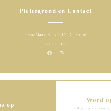
Plattegrond en Contact
((opent in een n
6 Rue Marcel Sailly 59140 Dunkerque
06 19 36 31 89
Facebook ((opent in een nieuw ven
Instagram ((opent in een ni
Word o
ns op
Schrijf je in op onze nieuwsbri