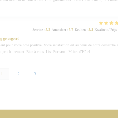
Service
:
5
/5
Atmosfeer
:
5
/5
Keuken
:
5
/5
Kwaliteit / Prijs
ng gereageerd
 pour votre note positive. Votre satisfaction est au cœur de notre démarche e
eau prochainement. Bien à vous, Lise Fornaro - Maitre d'Hôtel
1
2
3