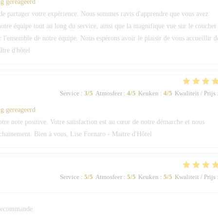
ng gereageerd
de partager votre expérience. Nous sommes ravis d'apprendre que vous avez
 notre équipe tout au long du service, ainsi que la magnifique vue sur le coucher
ur l'ensemble de notre équipe. Nous espérons avoir le plaisir de vous accueillir d
tre d'hôtel
Service
:
3
/5
Atmosfeer
:
4
/5
Keuken
:
4
/5
Kwaliteit / Prijs
ng gereageerd
e note positive. Votre satisfaction est au cœur de notre démarche et nous
ochainement. Bien à vous, Lise Fornaro - Maitre d'Hôtel
Service
:
5
/5
Atmosfeer
:
5
/5
Keuken
:
5
/5
Kwaliteit / Prijs
n recommande.