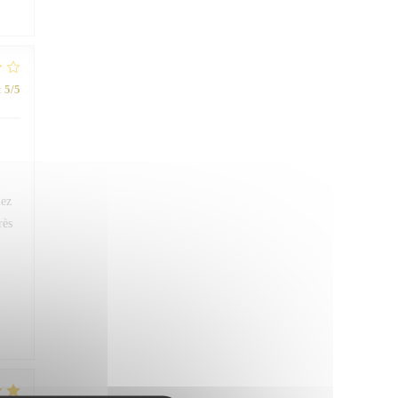
:
5
/5
iez
rès