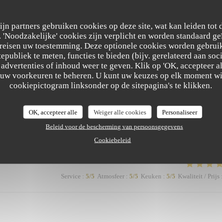
Service
:
5
/5
Atmosfeer
:
5
/5
Keuken
:
5
/5
Kwaliteit / Prijs
zijn partners gebruiken cookies op deze site, wat kan leiden tot
'Noodzakelijke' cookies zijn verplicht en worden standaard ge
is mais copieux. Merci Léa pour le service. Merci a hugo au bar et réception. N
ereisen uw toestemming. Deze optionele cookies worden gebruik
ver nos pots de beurre habituels ;-)
tepubliek te meten, functies te bieden (bijv. gerelateerd aan so
advertenties of inhoud weer te geven. Klik op 'OK, accepteer alle
ng gereageerd
m uw voorkeuren te beheren. U kunt uw keuzes op elk moment wi
et pour ce très gentil commentaire. Nous sommes ravis que vous ayez apprécié
cookiepictogram linksonder op de sitepagina's te klikken.
ssage sera transmis avec grand plaisir à Léa, Hugo ainsi qu'à toute l'équipe, qui
soirée agréable. Nous serons très heureux de vous accueillir à nouveau à votre ta
OK, accepteer alle
Weiger alle cookies
Personaliseer
e vos fameux pots de beurre soient au rendez-vous ! 😉 À très bientôt au
Beleid voor de bescherming van persoonsgegevens
d'hôtel
Cookiebeleid
Service
:
5
/5
Atmosfeer
:
5
/5
Keuken
:
5
/5
Kwaliteit / Prijs