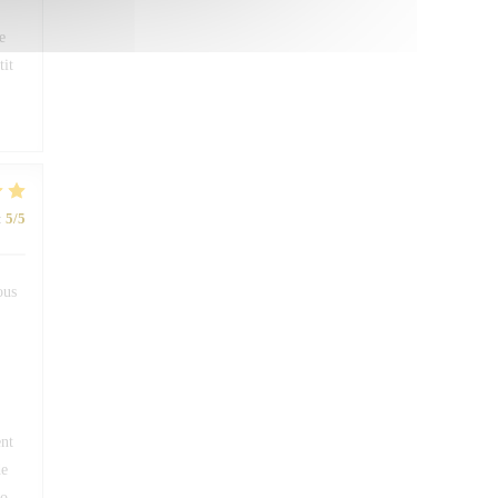
e
tit
:
5
/5
ous
ent
de
ro