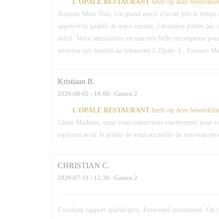
L'OPALE RESTAURANT
heeft op deze beoordeli
Bonjour Mme Voss, Un grand merci d'avoir pris le temps 
apprécié la qualité de notre cuisine, l'attention portée par
soleil. Votre satisfaction est une très belle récompense po
nouveau très bientôt au restaurant L'Opale. L. Fornaro Maî
Kristiaan
B
2026-08-02
- 19:00 - Gasten 2
L'OPALE RESTAURANT
heeft op deze beoordeli
Chère Madame, nous vous remercions sincèrement pour votr
espérons avoir le plaisir de vous accueillir de nouveau pr
CHRISTIAN
C
2026-07-31
- 12:30 - Gasten 2
Excellent rapport qualité/prix. Personnel attentionné. O