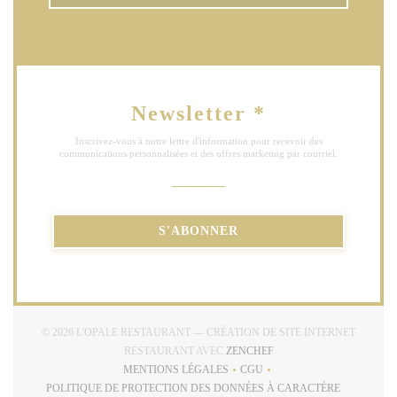
Newsletter
*
Inscrivez-vous à notre lettre d'information pour recevoir des
communications personnalisées et des offres marketing par courriel.
S'ABONNER
© 2026 L'OPALE RESTAURANT — CRÉATION DE SITE INTERNET
((OUVRE UNE NOUVELLE
RESTAURANT AVEC
ZENCHEF
MENTIONS LÉGALES
CGU
((OUVRE UNE NOUVELLE FENÊTRE))
((OUVRE UNE NOUVELLE FE
POLITIQUE DE PROTECTION DES DONNÉES À CARACTÈRE