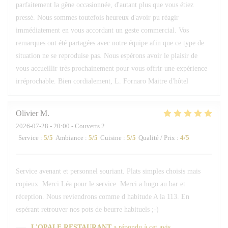
parfaitement la gêne occasionnée, d'autant plus que vous étiez
pressé. Nous sommes toutefois heureux d'avoir pu réagir
immédiatement en vous accordant un geste commercial. Vos
remarques ont été partagées avec notre équipe afin que ce type de
situation ne se reproduise pas. Nous espérons avoir le plaisir de
vous accueillir très prochainement pour vous offrir une expérience
irréprochable. Bien cordialement, L. Fornaro Maitre d'hôtel
Olivier
M
2026-07-28
- 20:00 - Couverts 2
Service
:
5
/5
Ambiance
:
5
/5
Cuisine
:
5
/5
Qualité / Prix
:
4
/5
Service avenant et personnel souriant. Plats simples choisis mais
copieux. Merci Léa pour le service. Merci a hugo au bar et
réception. Nous reviendrons comme d habitude A la 113. En
espérant retrouver nos pots de beurre habituels ;-)
L'OPALE RESTAURANT
a répondu à cet avis