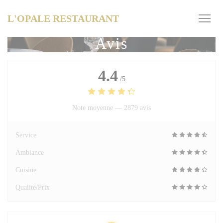
Personnalisation de vos choix en matière de cookies
L'OPALE RESTAURANT
Avis
4.4
/5
Note moyenne —
2879 avis
Service
Ambiance
Cuisine
Qualité/Prix