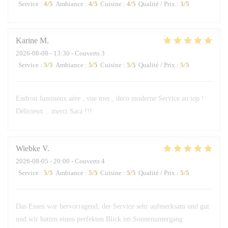
Service
:
4
/5
Ambiance
:
4
/5
Cuisine
:
4
/5
Qualité / Prix
:
3
/5
Karine
M
2026-08-08
- 13:30 - Couverts 3
Service
:
5
/5
Ambiance
:
5
/5
Cuisine
:
5
/5
Qualité / Prix
:
5
/5
Endroit lumineux aére , vue mer , deco moderne Service au top !
Délicieux .. merci Sara !!!
Wiebke
V
2026-08-05
- 20:00 - Couverts 4
Service
:
5
/5
Ambiance
:
5
/5
Cuisine
:
5
/5
Qualité / Prix
:
5
/5
Das Essen war hervorragend, der Service sehr aufmerksam und gut
und wir hatten einen perfekten Blick im Sonnenuntergang