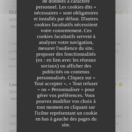
de données à caractère
personnel. Les cookies dits «
FLORENCE
nécessaires » sont obligatoires
L
et installés par défaut. D'autres
2026-08-01
- 12:45 - Couverts 3
cookies facultatifs nécessitent
Service
:
4
/5
Ambiance
:
4
/5
Cuisine
:
4
/5
Qualité / Prix
:
4
/5
votre consentement. Ces
cookies facultatifs servent à
L'OPALE RESTAURANT
a répondu à cet avis
analyser votre navigation,
Chère Madame, nous vous remercions sincèrement pour votre note
mesurer l'audience du site,
positive. Votre satisfaction est au cœur de notre démarche et nous
proposer des fonctionnalités
espérons avoir le plaisir de vous accueillir de nouveau
(ex : en lien avec les réseaux
sociaux) ou afficher des
prochainement. Bien à vous, Lise Fornaro - Maitre d'Hôtel
publicités ou contenus
personnalisés. Cliquez sur «
Tout accepter », « Tout refuser
Laurent
S
» ou « Personnaliser » pour
2026-07-29
- 19:00 - Couverts 2
gérer vos préférences. Vous
Service
:
5
/5
Ambiance
:
5
/5
Cuisine
:
5
/5
Qualité / Prix
:
4
/5
pouvez modifier vos choix à
tout moment en cliquant sur
L'OPALE RESTAURANT
a répondu à cet avis
l'icône représentant un cookie
Cher Monsieur , nous vous remercions sincèrement pour votre note
en bas à gauche des pages du
positive. Votre satisfaction est au cœur de notre démarche et nous
site.
espérons avoir le plaisir de vous accueillir de nouveau