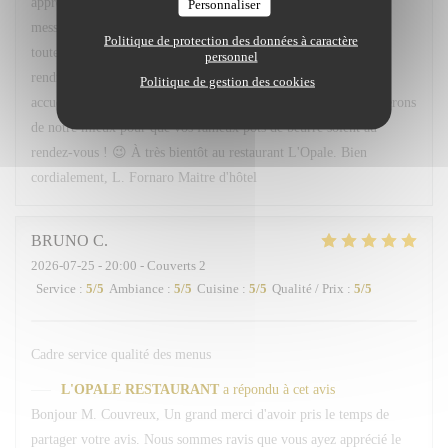
apprécié l'accueil, le service ainsi que les plats proposés. Votre
Personnaliser
message sera transmis avec grand plaisir à Léa, Hugo ainsi qu'à
Politique de protection des données à caractère
toute l'équipe, qui seront ravis de savoir qu'ils ont contribué à
personnel
rendre votre soirée agréable. Nous serons très heureux de vous
Politique de gestion des cookies
accueillir à nouveau à votre table 113. Et rassurez-vous, nous ferons
de notre mieux pour que vos fameux pots de beurre soient au
rendez-vous ! 😉 À très bientôt au restaurant L'Opale. Bien
cordialement, L. Fornaro Maitre d'hôtel
BRUNO
C
2026-07-25
- 20:00 - Couverts 2
Service
:
5
/5
Ambiance
:
5
/5
Cuisine
:
5
/5
Qualité / Prix
:
5
/5
Cadre service qualité des menus
L'OPALE RESTAURANT
a répondu à cet avis
Bonjour M. Couvreux, Un grand merci d'avoir pris le temps de
partager votre avis. Nous sommes ravis que vous ayez apprécié le