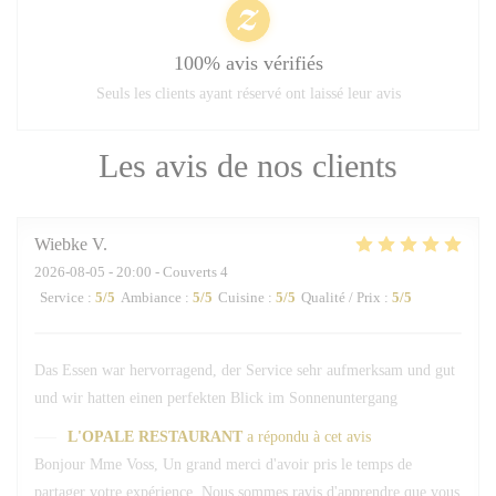
100% avis vérifiés
Seuls les clients ayant réservé ont laissé leur avis
Les avis de nos clients
Wiebke
V
2026-08-05
- 20:00 - Couverts 4
Service
:
5
/5
Ambiance
:
5
/5
Cuisine
:
5
/5
Qualité / Prix
:
5
/5
Das Essen war hervorragend, der Service sehr aufmerksam und gut
und wir hatten einen perfekten Blick im Sonnenuntergang
L'OPALE RESTAURANT
a répondu à cet avis
Bonjour Mme Voss, Un grand merci d'avoir pris le temps de
partager votre expérience. Nous sommes ravis d'apprendre que vous