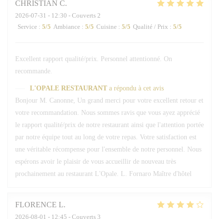
CHRISTIAN
C
2026-07-31
- 12:30 - Couverts 2
Service
:
5
/5
Ambiance
:
5
/5
Cuisine
:
5
/5
Qualité / Prix
:
5
/5
Excellent rapport qualité/prix. Personnel attentionné. On
recommande.
L'OPALE RESTAURANT
a répondu à cet avis
Bonjour M. Canonne, Un grand merci pour votre excellent retour et
votre recommandation. Nous sommes ravis que vous ayez apprécié
le rapport qualité/prix de notre restaurant ainsi que l'attention portée
par notre équipe tout au long de votre repas. Votre satisfaction est
une véritable récompense pour l'ensemble de notre personnel. Nous
espérons avoir le plaisir de vous accueillir de nouveau très
prochainement au restaurant L'Opale. L. Fornaro Maître d'hôtel
FLORENCE
L
2026-08-01
- 12:45 - Couverts 3