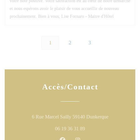
votre note positive. Votre satisfaction est au cœur de notre démarche
et nous espérons avoir le plaisir de vous accueillir de nouveau
prochainement. Bien à vous, Lise Fornaro - Maitre d'Hôtel
1
2
3
Accès/Contact
((ouvre une nouv
6 Rue Marcel Sailly 59140 Dunkerque
06 19 36 31 89