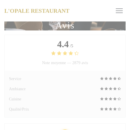
Personnalisation de vos choix en matière de cookies
L'OPALE RESTAURANT
Avis
4.4
/5
Note moyenne —
2879 avis
Service
Ambiance
Cuisine
Qualité/Prix