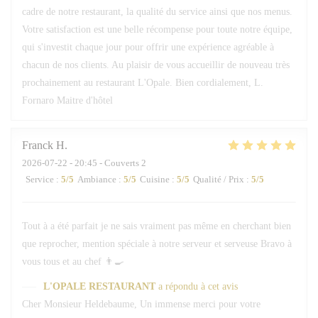
cadre de notre restaurant, la qualité du service ainsi que nos menus.
Votre satisfaction est une belle récompense pour toute notre équipe,
qui s'investit chaque jour pour offrir une expérience agréable à
chacun de nos clients. Au plaisir de vous accueillir de nouveau très
prochainement au restaurant L'Opale. Bien cordialement, L.
Fornaro Maitre d'hôtel
Franck
H
2026-07-22
- 20:45 - Couverts 2
Service
:
5
/5
Ambiance
:
5
/5
Cuisine
:
5
/5
Qualité / Prix
:
5
/5
Tout à a été parfait je ne sais vraiment pas même en cherchant bien
que reprocher, mention spéciale à notre serveur et serveuse Bravo à
vous tous et au chef 👨‍🍳
L'OPALE RESTAURANT
a répondu à cet avis
Cher Monsieur Heldebaume, Un immense merci pour votre