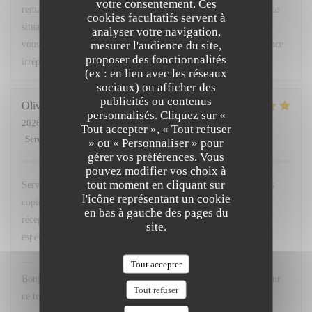
votre consentement. Ces
remarques ont été partagées avec notre équipe afin que ce type de
cookies facultatifs servent à
situation ne se reproduise pas. Nous espérons avoir le plaisir de
analyser votre navigation,
mesurer l'audience du site,
vous accueillir très prochainement pour vous offrir une expérience
proposer des fonctionnalités
irréprochable. Bien cordialement, L. Fornaro Maitre d'hôtel
(ex : en lien avec les réseaux
sociaux) ou afficher des
publicités ou contenus
Olivier
M
personnalisés. Cliquez sur «
2026-07-28
- 20:00 - Couverts 2
Tout accepter », « Tout refuser
Service
:
5
/5
Ambiance
:
5
/5
Cuisine
:
5
/5
Qualité / Prix
:
4
/5
» ou « Personnaliser » pour
gérer vos préférences. Vous
pouvez modifier vos choix à
tout moment en cliquant sur
Service avenant et personnel souriant. Plats simples choisis mais
l'icône représentant un cookie
copieux. Merci Léa pour le service. Merci a hugo au bar et
en bas à gauche des pages du
réception. Nous reviendrons comme d habitude A la 113. En
site.
espérant retrouver nos pots de beurre habituels ;-)
L'OPALE RESTAURANT
a répondu à cet avis
Tout accepter
Bonjour M. Matthews, Un grand merci pour votre fidélité et pour
Tout refuser
ce très gentil commentaire. Nous sommes ravis que vous ayez