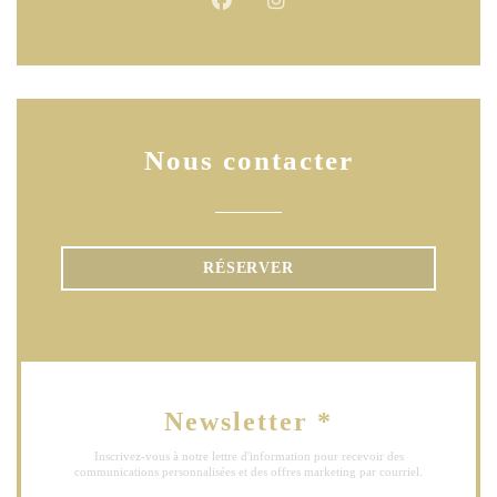
Facebook ((ouvre une nouvelle fen
Instagram ((ouvre une nouve
Nous contacter
RÉSERVER
Newsletter
*
Inscrivez-vous à notre lettre d'information pour recevoir des
communications personnalisées et des offres marketing par courriel.