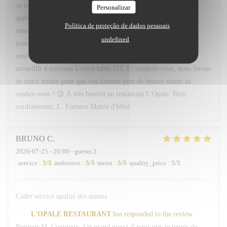
ce très gentil commentaire. Nous sommes ravis que vous ayez
Personalizar
apprécié l'accueil, le service ainsi que les plats proposés. Votre
Política de proteção de dados pessoais
message sera transmis avec grand plaisir à Léa, Hugo ainsi qu'à
undefined
toute l'équipe, qui seront ravis de savoir qu'ils ont contribué à
rendre votre soirée agréable. Nous serons très heureux de vous
accueillir à nouveau à votre table 113. Et rassurez-vous, nous ferons
de notre mieux pour que vos fameux pots de beurre soient au
rendez-vous ! 😉 À très bientôt au restaurant L'Opale. Bien
cordialement, L. Fornaro Maitre d'hôtel
BRUNO
C
2026-07-25
- 20:00 - guests 2
service
:
5
/5
ambience
:
5
/5
menu
:
5
/5
quality_price
:
5
/5
Cadre service qualité des menus
L'OPALE RESTAURANT
has responded to the review
Bonjour M. Couvreux, Un grand merci d'avoir pris le temps de