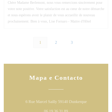
Chère Madame Berlemont, nous vous remercions sincèrement pour
votre note positive. Votre satisfaction est au cœur de notre démarche
et nous espérons avoir le plaisir de vous accueillir de nouveau
prochainement. Bien à vous, Lise Fornaro - Maitre d'Hôtel
1
2
3
Mapa e Contacto
((abre numa nov
6 Rue Marcel Sailly 59140 Dunkerque
06 19 36 31 89