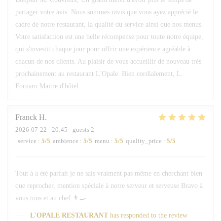
partager votre avis. Nous sommes ravis que vous ayez apprécié le
cadre de notre restaurant, la qualité du service ainsi que nos menus.
Votre satisfaction est une belle récompense pour toute notre équipe,
qui s'investit chaque jour pour offrir une expérience agréable à
chacun de nos clients. Au plaisir de vous accueillir de nouveau très
prochainement au restaurant L'Opale. Bien cordialement, L.
Fornaro Maitre d'hôtel
Franck
H
2026-07-22
- 20:45 - guests 2
service
:
5
/5
ambience
:
5
/5
menu
:
5
/5
quality_price
:
5
/5
Tout à a été parfait je ne sais vraiment pas même en cherchant bien
que reprocher, mention spéciale à notre serveur et serveuse Bravo à
vous tous et au chef 👨‍🍳
L'OPALE RESTAURANT
has responded to the review