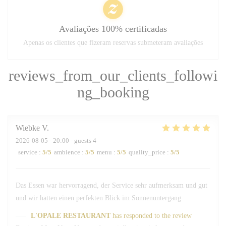
Avaliações 100% certificadas
Apenas os clientes que fizeram reservas submeteram avaliações
reviews_from_our_clients_followi
ng_booking
Wiebke
V
2026-08-05
- 20:00 - guests 4
service
:
5
/5
ambience
:
5
/5
menu
:
5
/5
quality_price
:
5
/5
Das Essen war hervorragend, der Service sehr aufmerksam und gut
und wir hatten einen perfekten Blick im Sonnenuntergang
L'OPALE RESTAURANT
has responded to the review