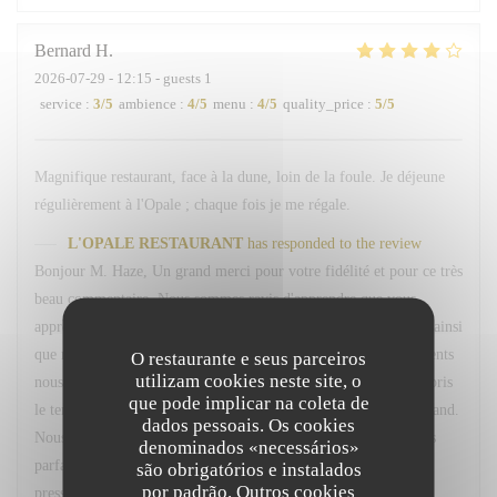
Bernard
H
2026-07-29
- 12:15 - guests 1
service
:
3
/5
ambience
:
4
/5
menu
:
4
/5
quality_price
:
5
/5
Magnifique restaurant, face à la dune, loin de la foule. Je déjeune
régulièrement à l'Opale ; chaque fois je me régale.
L'OPALE RESTAURANT
has responded to the review
Bonjour M. Haze, Un grand merci pour votre fidélité et pour ce très
beau commentaire. Nous sommes ravis d'apprendre que vous
appréciez régulièrement notre restaurant, son cadre, l'ambiance ainsi
que notre menu du marché. Votre confiance et vos encouragements
O restaurante e seus parceiros
utilizam cookies neste site, o
nous font très plaisir. Nous vous remercions également d'avoir pris
que pode implicar na coleta de
le temps de nous signaler le retard concernant votre café gourmand.
dados pessoais. Os cookies
Nous sommes sincèrement désolés pour cet oubli et comprenons
denominados «necessários»
parfaitement la gêne occasionnée, d'autant plus que vous étiez
são obrigatórios e instalados
por padrão. Outros cookies
pressé. Nous sommes toutefois heureux d'avoir pu réagir