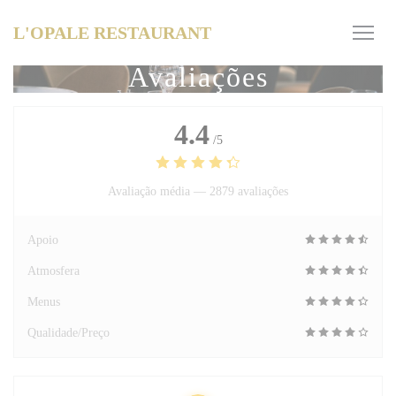
Painel de Gerenciamento de Cookies
L'OPALE RESTAURANT
Avaliações
4.4
/5
Avaliação média —
2879 avaliações
Apoio
Atmosfera
Menus
Qualidade/Preço