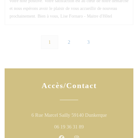
votre note positive. Votre satisfaction est au cœur de notre démarche
et nous espérons avoir le plaisir de vous accueillir de nouveau
prochainement. Bien à vous, Lise Fornaro - Maitre d'Hôtel
1
2
3
Accès/Contact
((ouvre une nouv
6 Rue Marcel Sailly 59140 Dunkerque
06 19 36 31 89