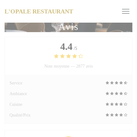
Personnalisation de vos choix en matière de cookies
L'OPALE RESTAURANT
Avis
4.4
/5
Note moyenne —
2877 avis
Service
Ambiance
Cuisine
Qualité/Prix