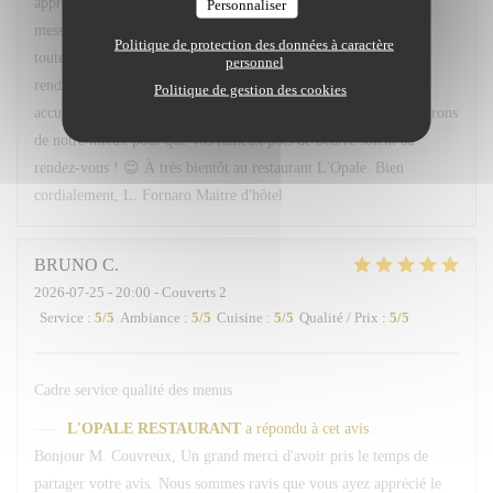
apprécié l'accueil, le service ainsi que les plats proposés. Votre
Personnaliser
message sera transmis avec grand plaisir à Léa, Hugo ainsi qu'à
Politique de protection des données à caractère
toute l'équipe, qui seront ravis de savoir qu'ils ont contribué à
personnel
rendre votre soirée agréable. Nous serons très heureux de vous
Politique de gestion des cookies
accueillir à nouveau à votre table 113. Et rassurez-vous, nous ferons
de notre mieux pour que vos fameux pots de beurre soient au
rendez-vous ! 😉 À très bientôt au restaurant L'Opale. Bien
cordialement, L. Fornaro Maitre d'hôtel
BRUNO
C
2026-07-25
- 20:00 - Couverts 2
Service
:
5
/5
Ambiance
:
5
/5
Cuisine
:
5
/5
Qualité / Prix
:
5
/5
Cadre service qualité des menus
L'OPALE RESTAURANT
a répondu à cet avis
Bonjour M. Couvreux, Un grand merci d'avoir pris le temps de
partager votre avis. Nous sommes ravis que vous ayez apprécié le