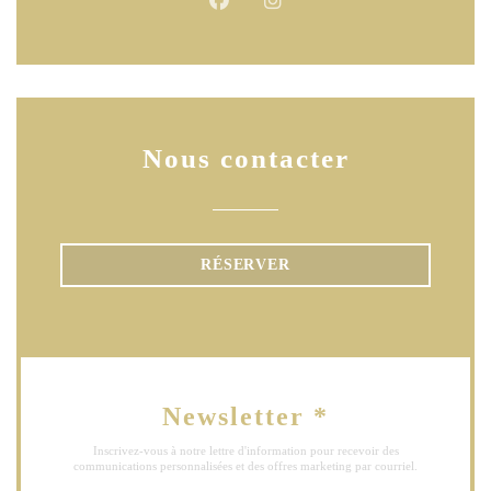
Facebook ((ouvre une nouvelle fen
Instagram ((ouvre une nouve
Nous contacter
RÉSERVER
Newsletter
*
Inscrivez-vous à notre lettre d'information pour recevoir des
communications personnalisées et des offres marketing par courriel.