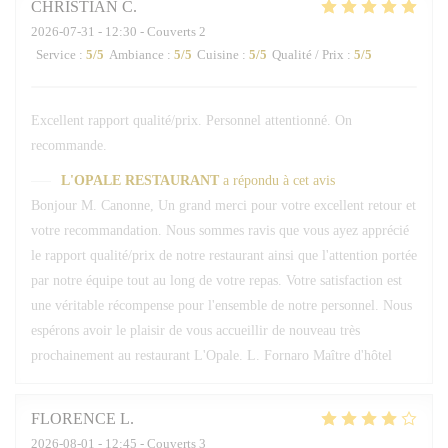
CHRISTIAN
C
2026-07-31
- 12:30 - Couverts 2
Service
:
5
/5
Ambiance
:
5
/5
Cuisine
:
5
/5
Qualité / Prix
:
5
/5
Excellent rapport qualité/prix. Personnel attentionné. On
recommande.
L'OPALE RESTAURANT
a répondu à cet avis
Bonjour M. Canonne, Un grand merci pour votre excellent retour et
votre recommandation. Nous sommes ravis que vous ayez apprécié
le rapport qualité/prix de notre restaurant ainsi que l'attention portée
par notre équipe tout au long de votre repas. Votre satisfaction est
une véritable récompense pour l'ensemble de notre personnel. Nous
espérons avoir le plaisir de vous accueillir de nouveau très
prochainement au restaurant L'Opale. L. Fornaro Maître d'hôtel
FLORENCE
L
2026-08-01
- 12:45 - Couverts 3