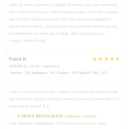
cadre de notre restaurant, la qualité du service ainsi que nos menus.
Votre satisfaction est une belle récompense pour toute notre équipe,
qui s'investit chaque jour pour offrir une expérience agréable à
chacun de nos clients. Au plaisir de vous accueillir de nouveau très
prochainement au restaurant L'Opale. Bien cordialement, L.
Fornaro Maitre d'hôtel
Franck
H
2026-07-22
- 20:45 - Couverts 2
Service
:
5
/5
Ambiance
:
5
/5
Cuisine
:
5
/5
Qualité / Prix
:
5
/5
Tout à a été parfait je ne sais vraiment pas même en cherchant bien
que reprocher, mention spéciale à notre serveur et serveuse Bravo à
vous tous et au chef 👨‍🍳
L'OPALE RESTAURANT
a répondu à cet avis
Cher Monsieur Heldebaume, Un immense merci pour votre