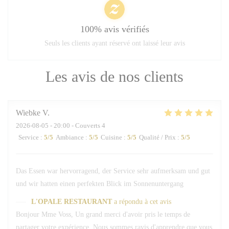
100% avis vérifiés
Seuls les clients ayant réservé ont laissé leur avis
Les avis de nos clients
Wiebke
V
2026-08-05
- 20:00 - Couverts 4
Service
:
5
/5
Ambiance
:
5
/5
Cuisine
:
5
/5
Qualité / Prix
:
5
/5
Das Essen war hervorragend, der Service sehr aufmerksam und gut
und wir hatten einen perfekten Blick im Sonnenuntergang
L'OPALE RESTAURANT
a répondu à cet avis
Bonjour Mme Voss, Un grand merci d'avoir pris le temps de
partager votre expérience. Nous sommes ravis d'apprendre que vous