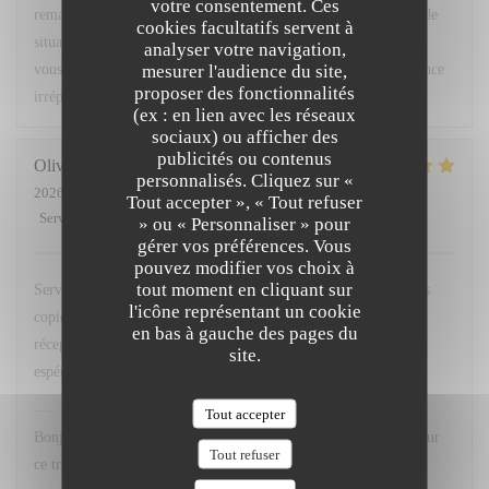
votre consentement. Ces
remarques ont été partagées avec notre équipe afin que ce type de
cookies facultatifs servent à
situation ne se reproduise pas. Nous espérons avoir le plaisir de
analyser votre navigation,
mesurer l'audience du site,
vous accueillir très prochainement pour vous offrir une expérience
proposer des fonctionnalités
irréprochable. Bien cordialement, L. Fornaro Maitre d'hôtel
(ex : en lien avec les réseaux
sociaux) ou afficher des
publicités ou contenus
Olivier
M
personnalisés. Cliquez sur «
2026-07-28
- 20:00 - Couverts 2
Tout accepter », « Tout refuser
Service
:
5
/5
Ambiance
:
5
/5
Cuisine
:
5
/5
Qualité / Prix
:
4
/5
» ou « Personnaliser » pour
gérer vos préférences. Vous
pouvez modifier vos choix à
tout moment en cliquant sur
Service avenant et personnel souriant. Plats simples choisis mais
l'icône représentant un cookie
copieux. Merci Léa pour le service. Merci a hugo au bar et
en bas à gauche des pages du
réception. Nous reviendrons comme d habitude A la 113. En
site.
espérant retrouver nos pots de beurre habituels ;-)
L'OPALE RESTAURANT
a répondu à cet avis
Tout accepter
Bonjour M. Matthews, Un grand merci pour votre fidélité et pour
Tout refuser
ce très gentil commentaire. Nous sommes ravis que vous ayez