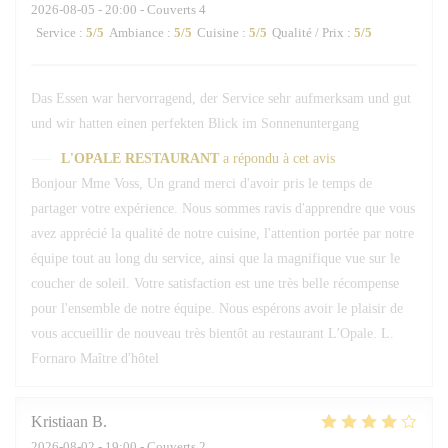
2026-08-05
- 20:00 - Couverts 4
Service
:
5
/5
Ambiance
:
5
/5
Cuisine
:
5
/5
Qualité / Prix
:
5
/5
Das Essen war hervorragend, der Service sehr aufmerksam und gut
und wir hatten einen perfekten Blick im Sonnenuntergang
L'OPALE RESTAURANT
a répondu à cet avis
Bonjour Mme Voss, Un grand merci d'avoir pris le temps de
partager votre expérience. Nous sommes ravis d'apprendre que vous
avez apprécié la qualité de notre cuisine, l'attention portée par notre
équipe tout au long du service, ainsi que la magnifique vue sur le
coucher de soleil. Votre satisfaction est une très belle récompense
pour l'ensemble de notre équipe. Nous espérons avoir le plaisir de
vous accueillir de nouveau très bientôt au restaurant L'Opale. L.
Fornaro Maître d'hôtel
Kristiaan
B
2026-08-02
- 19:00 - Couverts 2