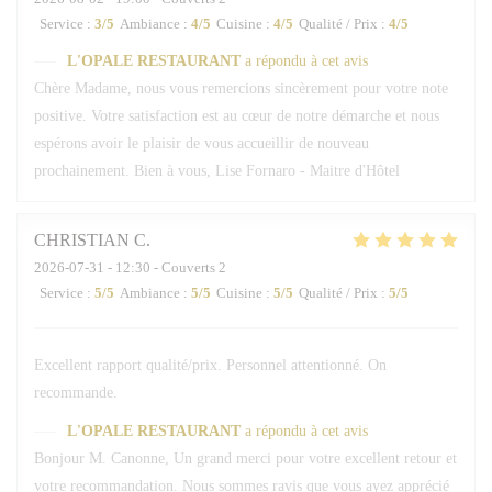
Service
:
3
/5
Ambiance
:
4
/5
Cuisine
:
4
/5
Qualité / Prix
:
4
/5
L'OPALE RESTAURANT
a répondu à cet avis
Chère Madame, nous vous remercions sincèrement pour votre note
positive. Votre satisfaction est au cœur de notre démarche et nous
espérons avoir le plaisir de vous accueillir de nouveau
prochainement. Bien à vous, Lise Fornaro - Maitre d'Hôtel
CHRISTIAN
C
2026-07-31
- 12:30 - Couverts 2
Service
:
5
/5
Ambiance
:
5
/5
Cuisine
:
5
/5
Qualité / Prix
:
5
/5
Excellent rapport qualité/prix. Personnel attentionné. On
recommande.
L'OPALE RESTAURANT
a répondu à cet avis
Bonjour M. Canonne, Un grand merci pour votre excellent retour et
votre recommandation. Nous sommes ravis que vous ayez apprécié