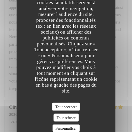
beau commentaire. Nous sommes ravis d'apprendre que vous
cookies facultatifs servent à
appréciez régulièrement notre restaurant, son cadre, l'ambiance ainsi
analyser votre navigation,
mesurer l'audience du site,
que notre menu du marché. Votre confiance et vos encouragements
proposer des fonctionnalités
nous font très plaisir. Nous vous remercions également d'avoir pris
(ex : en lien avec les réseaux
le temps de nous signaler le retard concernant votre café gourmand.
sociaux) ou afficher des
Nous sommes sincèrement désolés pour cet oubli et comprenons
publicités ou contenus
personnalisés. Cliquez sur «
parfaitement la gêne occasionnée, d'autant plus que vous étiez
Tout accepter », « Tout refuser
pressé. Nous sommes toutefois heureux d'avoir pu réagir
» ou « Personnaliser » pour
immédiatement en vous accordant un geste commercial. Vos
gérer vos préférences. Vous
remarques ont été partagées avec notre équipe afin que ce type de
pouvez modifier vos choix à
tout moment en cliquant sur
situation ne se reproduise pas. Nous espérons avoir le plaisir de
l'icône représentant un cookie
vous accueillir très prochainement pour vous offrir une expérience
en bas à gauche des pages du
irréprochable. Bien cordialement, L. Fornaro Maitre d'hôtel
site.
Tout accepter
Olivier
M
2026-07-28
- 20:00 - Couverts 2
Tout refuser
Service
:
5
/5
Ambiance
:
5
/5
Cuisine
:
5
/5
Qualité / Prix
:
4
/5
Personnaliser