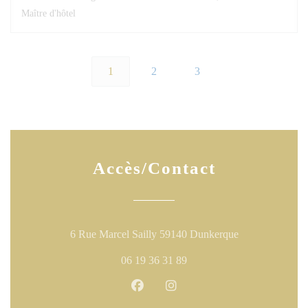
Maître d'hôtel
1
2
3
Accès/Contact
((ouvre une nouv
6 Rue Marcel Sailly 59140 Dunkerque
06 19 36 31 89
Facebook ((ouvre une nouvelle fen
Instagram ((ouvre une nouve