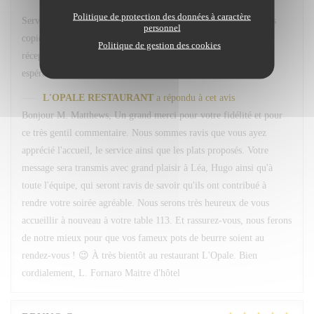
Politique de protection des données à caractère
Service avenant et personnel souriant. Plats simples choisis mais
personnel
copieux. Merci Léa pour le service. Merci a hugo au bar et
Politique de gestion des cookies
réception. Nous reviendrons comme d habitude A la 113. En
espérant retrouver nos pots de beurre habituels ;-)
L'OPALE RESTAURANT
a répondu à cet avis
Bonjour M. Matthews, Un grand merci pour votre fidélité et pour
ce très gentil commentaire. Nous sommes ravis que vous ayez
apprécié l'accueil, le service ainsi que les plats proposés. Votre
message sera transmis avec grand plaisir à Léa, Hugo ainsi qu'à
toute l'équipe, qui seront ravis de savoir qu'ils ont contribué à
rendre votre soirée agréable. Nous serons très heureux de vous
accueillir à nouveau à votre table 113. Et rassurez-vous, nous ferons
de notre mieux pour que vos fameux pots de beurre soient au
rendez-vous ! 😉 À très bientôt au restaurant L'Opale. Bien
cordialement, L. Fornaro Maitre d'hôtel