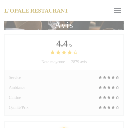
Personnalisation de vos choix en matière de cookies
L'OPALE RESTAURANT
Avis
4.4
/5
Note moyenne —
2879 avis
Service
Ambiance
Cuisine
Qualité/Prix