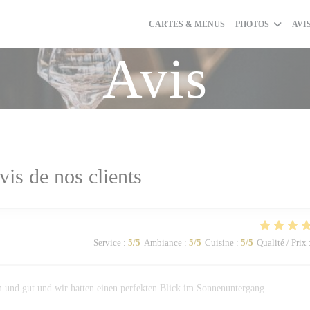
CARTES & MENUS
PHOTOS
AVI
Avis
vis de nos clients
Service
:
5
/5
Ambiance
:
5
/5
Cuisine
:
5
/5
Qualité / Prix
 und gut und wir hatten einen perfekten Blick im Sonnenuntergang