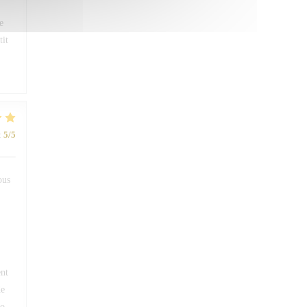
e
tit
:
5
/5
ous
ent
de
ro