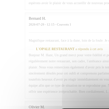
espérons avoir le plaisir de vous accueillir de nouveau pr
Bernard
H
2026-07-29
- 12:15 - Couverts 1
Magnifique restaurant, face à la dune, loin de la foule. Je
L'OPALE RESTAURANT
a répondu à cet avis
Bonjour M. Haze, Un grand merci pour votre fidélité et 
régulièrement notre restaurant, son cadre, l'ambiance ain
plaisir. Nous vous remercions également d'avoir pris le 
sincèrement désolés pour cet oubli et comprenons parfaite
toutefois heureux d'avoir pu réagir immédiatement en vou
équipe afin que ce type de situation ne se reproduise pas. 
offrir une expérience irréprochable. Bien cordialement, L
Olivier
M