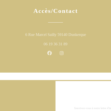
Accès/Contact
((ouvre une nouv
6 Rue Marcel Sailly 59140 Dunkerque
06 19 36 31 89
Facebook ((ouvre une nouvelle fen
Instagram ((ouvre une nouve
Inscrivez-vous à notre lettre d