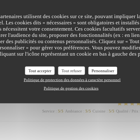
Service
:
5
/5
Ambiance
:
5
/5
Cuisine
:
5
/5
Qualité / Prix
partenaires utilisent des cookies sur ce site, pouvant impliquer 
l. Les cookies dits « nécessaires » sont obligatoires et installés
is mais copieux. Merci Léa pour le service. Merci a hugo au bar et réception. N
fs nécessitent votre consentement. Ces cookies facultatifs serven
ver nos pots de beurre habituels ;-)
er l'audience du site, proposer des fonctionnalités (ex : en lie
er des publicités ou contenus personnalisés. Cliquez sur « Tout
ersonnaliser » pour gérer vos préférences. Vous pouvez modifier
et pour ce très gentil commentaire. Nous sommes ravis que vous ayez apprécié
iquant sur l'icône représentant un cookie en bas à gauche des p
ssage sera transmis avec grand plaisir à Léa, Hugo ainsi qu'à toute l'équipe, qui
soirée agréable. Nous serons très heureux de vous accueillir à nouveau à votre ta
Tout accepter
Tout refuser
Personnaliser
e vos fameux pots de beurre soient au rendez-vous ! 😉 À très bientôt au
Politique de protection des données à caractère personnel
d'hôtel
Politique de gestion des cookies
Service
:
5
/5
Ambiance
:
5
/5
Cuisine
:
5
/5
Qualité / Prix