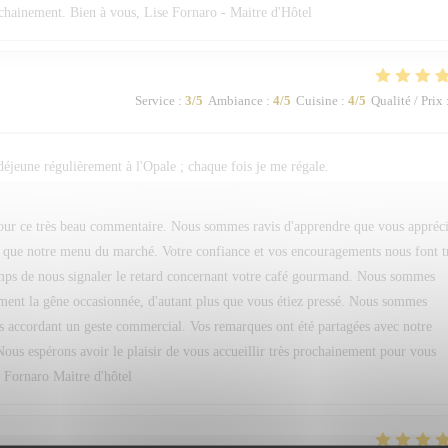
ochainement. Bien à vous, Lise Fornaro - Maitre d'Hôtel
Service
:
3
/5
Ambiance
:
4
/5
Cuisine
:
4
/5
Qualité / Prix
 déjeune régulièrement à l'Opale ; chaque fois je me régale.
pour ce très beau commentaire. Nous sommes ravis d'apprendre que vous appréc
si que notre menu du marché. Votre confiance et vos encouragements nous font t
temps de nous signaler le retard concernant votre café gourmand. Nous sommes
ment la gêne occasionnée, d'autant plus que vous étiez pressé. Nous sommes
s accordant un geste commercial. Vos remarques ont été partagées avec notre
Nous espérons avoir le plaisir de vous accueillir très prochainement pour vous
. Fornaro Maitre d'hôtel