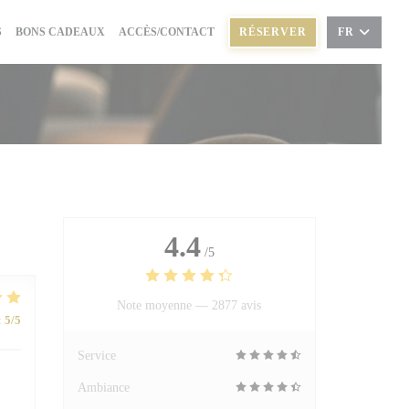
((OUVRE UNE NOUVELLE FENÊTRE))
S
BONS CADEAUX
ACCÈS/CONTACT
RÉSERVER
FR
4.4
/5
Note moyenne —
2877 avis
:
5
/5
Service
Ambiance