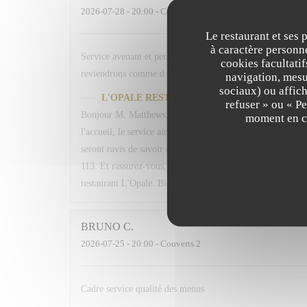
2026-07-28
- 20:00 - Couverts 2
Le restaurant et ses 
à caractère personne
Service avenant et personnel souriant. Plats simples chois
cookies facultati
reviendrons comme d habitude A la 113. En espérant retrou
navigation, mesur
sociaux) ou affich
L'OPALE RESTAURANT
a répondu à cet avis
refuser » ou « P
Bonjour M. Matthews, Un grand merci pour votre fidélité 
moment en cl
l'accueil, le service ainsi que les plats proposés. Votre me
seront ravis de savoir qu'ils ont contribué à rendre votre 
113. Et rassurez-vous, nous ferons de notre mieux pour qu
restaurant L'Opale. Bien cordialement, L. Fornaro Maitre 
BRUNO
C
2026-07-25
- 20:00 - Couverts 2
Cadre service qualité des menus