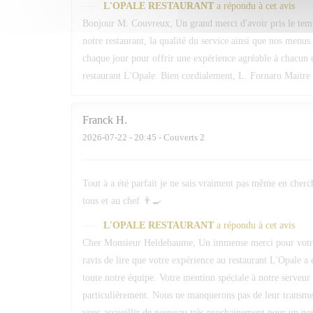
L'OPALE RESTAURANT
a répondu à cet avis
Bonjour M. Couvreux, Un grand merci d'avoir pris le temp
notre restaurant, la qualité du service ainsi que nos menus.
chaque jour pour offrir une expérience agréable à chacun d
restaurant L'Opale. Bien cordialement, L. Fornaro Maitre 
Franck
H
2026-07-22
- 20:45 - Couverts 2
Tout à a été parfait je ne sais vraiment pas même en cherc
tous et au chef 👨‍🍳
L'OPALE RESTAURANT
a répondu à cet avis
Cher Monsieur Heldebaume, Un immense merci pour votre
ravis de lire que votre expérience au restaurant L'Opale a 
toute notre équipe. Votre mention spéciale à notre serveur 
particulièrement. Nous ne manquerons pas de leur transmett
vous accueillir de nouveau très prochainement pour un n