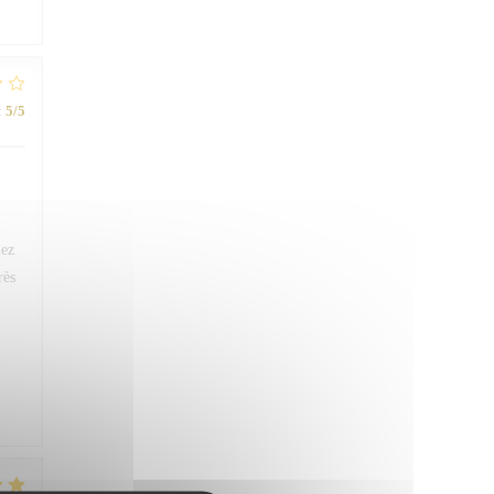
:
5
/5
iez
rès