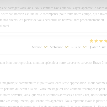
s de partager votre avis. Nous sommes ravis que vous ayez apprécié le cadre d
 Votre satisfaction est une belle récompense pour toute notre équipe, qui s'inves
e nos clients. Au plaisir de vous accueillir de nouveau très prochainement au
d'hôtel
Service
:
5
/5
Ambiance
:
5
/5
Cuisine
:
5
/5
Qualité / Prix
hant bien que reprocher, mention spéciale à notre serveur et serveuse Bravo à v
 magnifique commentaire et pour votre excellente appréciation. Nous sommes
été parfaite du début à la fin. Votre message est une véritable récompense pour
et notre serveuse, ainsi que vos félicitations adressées à notre Chef, nous touch
re vos compliments, qui seront très appréciés. Nous espérons avoir le plaisir 
ouveau moment de convivialité et de gourmandise. Bien cordialement, L. Forna