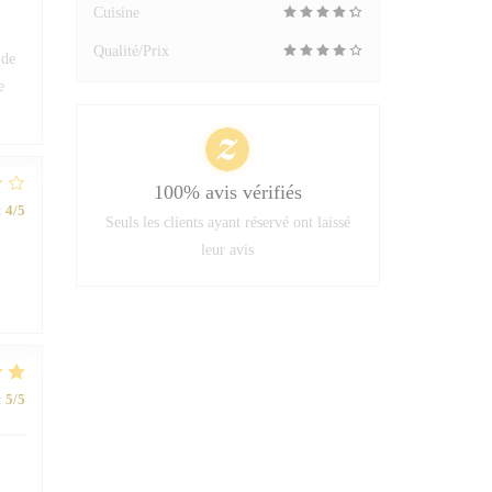
Cuisine
Qualité/Prix
 de
e
100% avis vérifiés
:
4
/5
Seuls les clients ayant réservé ont laissé
leur avis
:
5
/5