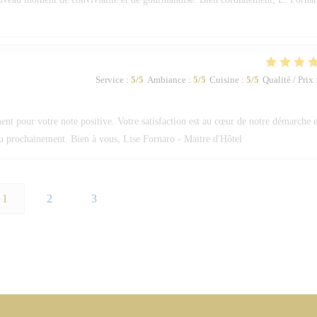
Service
:
5
/5
Ambiance
:
5
/5
Cuisine
:
5
/5
Qualité / Prix
 pour votre note positive. Votre satisfaction est au cœur de notre démarche e
eau prochainement. Bien à vous, Lise Fornaro - Maitre d'Hôtel
1
2
3