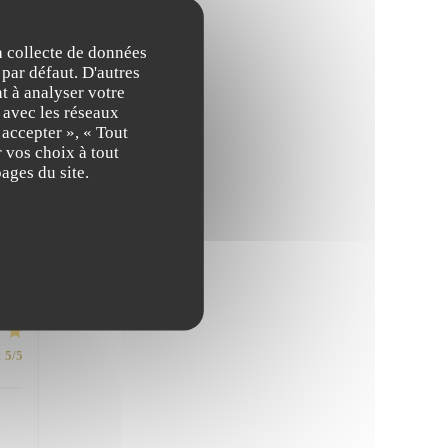
:
4
/5
la collecte de données
 par défaut. D'autres
ous
t à analyser votre
n avec les réseaux
 accepter », « Tout
 vos choix à tout
ages du site.
ble
:
5
/5