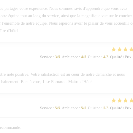
de partager votre expérience. Nous sommes ravis d'apprendre que vous avez
 notre équipe tout au long du service, ainsi que la magnifique vue sur le coucher
ur l'ensemble de notre équipe. Nous espérons avoir le plaisir de vous accueillir d
tre d'hôtel
Service
:
3
/5
Ambiance
:
4
/5
Cuisine
:
4
/5
Qualité / Prix
e note positive. Votre satisfaction est au cœur de notre démarche et nous
ochainement. Bien à vous, Lise Fornaro - Maitre d'Hôtel
Service
:
5
/5
Ambiance
:
5
/5
Cuisine
:
5
/5
Qualité / Prix
n recommande.