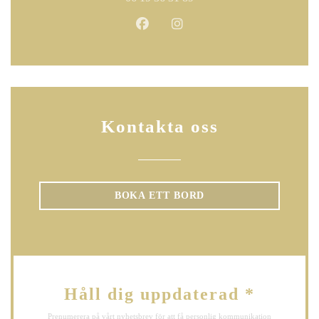
Facebook ((öppnas i ett nytt fönste
Instagram ((öppnas i ett nyt
Kontakta oss
BOKA ETT BORD
Håll dig uppdaterad
*
Prenumerera på vårt nyhetsbrev för att få personlig kommunikation