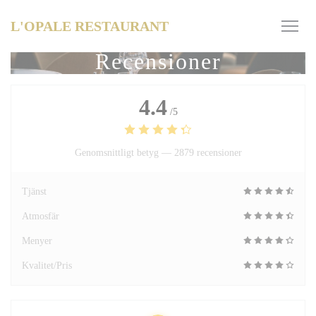
Cookie- hanteringspanel
L'OPALE RESTAURANT
Recensioner
4.4
/5
Genomsnittligt betyg —
2879 recensioner
Tjänst
Atmosfär
Menyer
Kvalitet/Pris