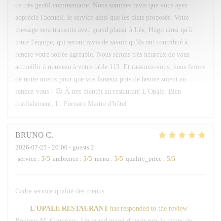
ce très gentil commentaire. Nous sommes ravis que vous ayez
apprécié l'accueil, le service ainsi que les plats proposés. Votre
message sera transmis avec grand plaisir à Léa, Hugo ainsi qu'à
toute l'équipe, qui seront ravis de savoir qu'ils ont contribué à
rendre votre soirée agréable. Nous serons très heureux de vous
accueillir à nouveau à votre table 113. Et rassurez-vous, nous ferons
de notre mieux pour que vos fameux pots de beurre soient au
rendez-vous ! 😉 À très bientôt au restaurant L'Opale. Bien
cordialement, L. Fornaro Maitre d'hôtel
BRUNO
C
2026-07-25
- 20:00 - guests 2
service
:
5
/5
ambience
:
5
/5
menu
:
5
/5
quality_price
:
5
/5
Cadre service qualité des menus
L'OPALE RESTAURANT
has responded to the review
Bonjour M. Couvreux, Un grand merci d'avoir pris le temps de