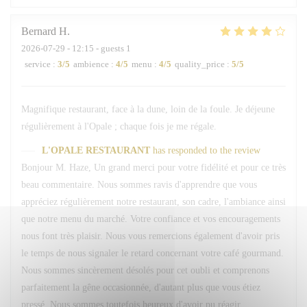
Bernard
H
2026-07-29
- 12:15 - guests 1
service
:
3
/5
ambience
:
4
/5
menu
:
4
/5
quality_price
:
5
/5
Magnifique restaurant, face à la dune, loin de la foule. Je déjeune
régulièrement à l'Opale ; chaque fois je me régale.
L'OPALE RESTAURANT
has responded to the review
Bonjour M. Haze, Un grand merci pour votre fidélité et pour ce très
beau commentaire. Nous sommes ravis d'apprendre que vous
appréciez régulièrement notre restaurant, son cadre, l'ambiance ainsi
que notre menu du marché. Votre confiance et vos encouragements
nous font très plaisir. Nous vous remercions également d'avoir pris
le temps de nous signaler le retard concernant votre café gourmand.
Nous sommes sincèrement désolés pour cet oubli et comprenons
parfaitement la gêne occasionnée, d'autant plus que vous étiez
pressé. Nous sommes toutefois heureux d'avoir pu réagir