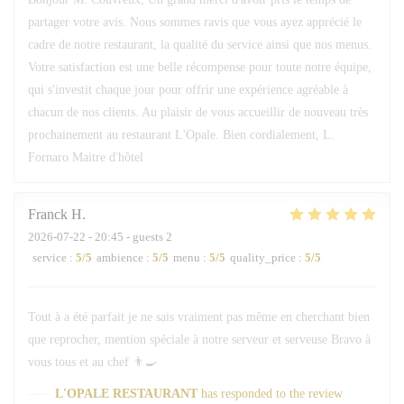
partager votre avis. Nous sommes ravis que vous ayez apprécié le
cadre de notre restaurant, la qualité du service ainsi que nos menus.
Votre satisfaction est une belle récompense pour toute notre équipe,
qui s'investit chaque jour pour offrir une expérience agréable à
chacun de nos clients. Au plaisir de vous accueillir de nouveau très
prochainement au restaurant L'Opale. Bien cordialement, L.
Fornaro Maitre d'hôtel
Franck
H
2026-07-22
- 20:45 - guests 2
service
:
5
/5
ambience
:
5
/5
menu
:
5
/5
quality_price
:
5
/5
Tout à a été parfait je ne sais vraiment pas même en cherchant bien
que reprocher, mention spéciale à notre serveur et serveuse Bravo à
vous tous et au chef 👨‍🍳
L'OPALE RESTAURANT
has responded to the review