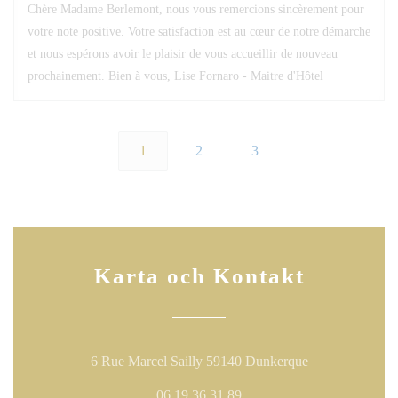
Chère Madame Berlemont, nous vous remercions sincèrement pour
votre note positive. Votre satisfaction est au cœur de notre démarche
et nous espérons avoir le plaisir de vous accueillir de nouveau
prochainement. Bien à vous, Lise Fornaro - Maitre d'Hôtel
1
2
3
Karta och Kontakt
((öppnas i ett ny
6 Rue Marcel Sailly 59140 Dunkerque
06 19 36 31 89