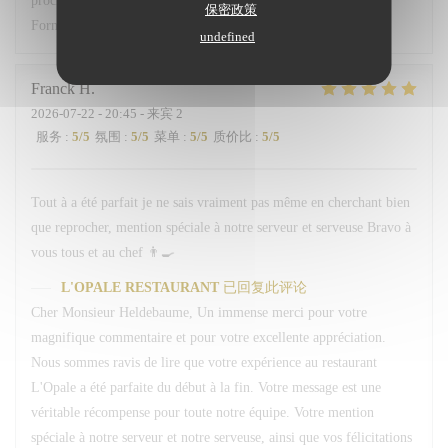
prochainement au restaurant L'Opale. Bien cordialement, L.
保密政策
Fornaro Maitre d'hôtel
undefined
Franck
H
2026-07-22
- 20:45 - 来宾 2
服务
:
5
/5
氛围
:
5
/5
菜单
:
5
/5
质价比
:
5
/5
Tout à a été parfait je ne sais vraiment pas même en cherchant bien
que reprocher, mention spéciale à notre serveur et serveuse Bravo à
vous tous et au chef 👨‍🍳
L'OPALE RESTAURANT
已回复此评论
Cher Monsieur Heldebaume, Un immense merci pour votre
magnifique commentaire et pour votre excellente appréciation.
Nous sommes ravis de lire que votre expérience au restaurant
L'Opale a été parfaite du début à la fin. Votre message est une
véritable récompense pour toute notre équipe. Votre mention
spéciale à notre serveur et notre serveuse, ainsi que vos félicitations