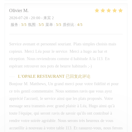
Olivier
M
2026-07-28
- 20:00 - 来宾 2
服务
:
5
/5
氛围
:
5
/5
菜单
:
5
/5
质价比
:
4
/5
Service avenant et personnel souriant. Plats simples choisis mais
copieux. Merci Léa pour le service. Merci a hugo au bar et
réception. Nous reviendrons comme d habitude A la 113. En
espérant retrouver nos pots de beurre habituels ;-)
L'OPALE RESTAURANT
已回复此评论
Bonjour M. Matthews, Un grand merci pour votre fidélité et pour
ce très gentil commentaire. Nous sommes ravis que vous ayez
apprécié l'accueil, le service ainsi que les plats proposés. Votre
message sera transmis avec grand plaisir à Léa, Hugo ainsi qu'à
toute l'équipe, qui seront ravis de savoir qu'ils ont contribué à
rendre votre soirée agréable. Nous serons très heureux de vous
accueillir à nouveau à votre table 113. Et rassurez-vous, nous ferons