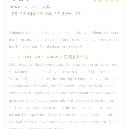
2026-07-18
- 19:00 - 来宾 1
服务
:
5
/5
氛围
:
5
/5
菜单
:
5
/5
质价比
:
5
/5
Faboulus staff, interestingly combined dishes with faboulus flavours
that fit greatly together. And lets not forget the view of the famous
beach just outside. But the best part; the staff.
L'OPALE RESTAURANT
已回复此评论
Dear Susanne, Thank you so much for your wonderful review and
for taking the time to share your experience at L'Opale Restaurant.
We are delighted to know that you enjoyed our creative dishes, the
combination of flavours, and the beautiful view overlooking the
famous beach. Above all, your kind words about our team mean a
great deal to us. Your compliments will be shared with all of our
staff, who work every day to provide our guests with a warm and
memorable experience. We truly appreciate your recommendation
and look forward to welcoming you back on your next visit. Kind