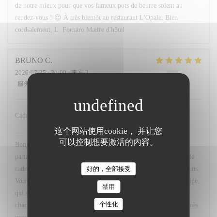
de notre mieux pour que vos fameux pots de beurre soient au
rendez-vous ! 😉 À très bientôt au restaurant L'Opale. Bien
cordialement, L. Fornaro Maitre d'hôtel
BRUNO
C
2026-07-25
- 20:00 - 来宾 2
服务
:
5
/5
氛围
:
5
/5
菜单
:
5
/5
质价比
:
5
/5
Cadre service qualité des menus
这个网站使用cookie， 并让您
L'OPALE RESTAURANT
已回复此评论
可以控制想要激活的内容。
Bonjour M. Couvreux, Un grand merci d'avoir pris le temps de
partager votre avis. Nous sommes ravis que vous ayez apprécié le
好的，全部接受
cadre de notre restaurant, la qualité du service ainsi que nos menus.
Votre satisfaction est une belle récompense pour toute notre équipe,
禁用
qui s'investit chaque jour pour offrir une expérience agréable à
个性化
chacun de nos clients. Au plaisir de vous accueillir de nouveau très