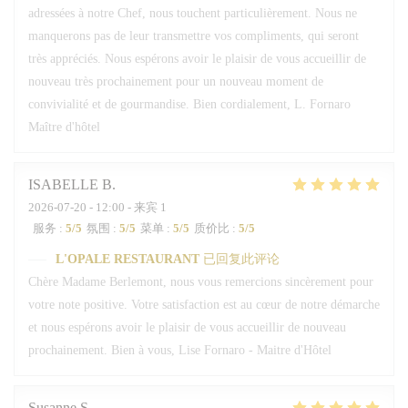
adressées à notre Chef, nous touchent particulièrement. Nous ne
manquerons pas de leur transmettre vos compliments, qui seront
très appréciés. Nous espérons avoir le plaisir de vous accueillir de
nouveau très prochainement pour un nouveau moment de
convivialité et de gourmandise. Bien cordialement, L. Fornaro
Maître d'hôtel
ISABELLE
B
2026-07-20
- 12:00 - 来宾 1
服务
:
5
/5
氛围
:
5
/5
菜单
:
5
/5
质价比
:
5
/5
L'OPALE RESTAURANT
已回复此评论
Chère Madame Berlemont, nous vous remercions sincèrement pour
votre note positive. Votre satisfaction est au cœur de notre démarche
et nous espérons avoir le plaisir de vous accueillir de nouveau
prochainement. Bien à vous, Lise Fornaro - Maitre d'Hôtel
Susanne
S