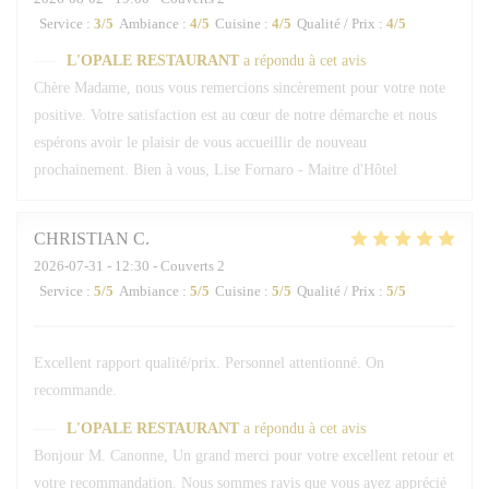
Service
:
3
/5
Ambiance
:
4
/5
Cuisine
:
4
/5
Qualité / Prix
:
4
/5
L'OPALE RESTAURANT
a répondu à cet avis
Chère Madame, nous vous remercions sincèrement pour votre note
positive. Votre satisfaction est au cœur de notre démarche et nous
espérons avoir le plaisir de vous accueillir de nouveau
prochainement. Bien à vous, Lise Fornaro - Maitre d'Hôtel
CHRISTIAN
C
2026-07-31
- 12:30 - Couverts 2
Service
:
5
/5
Ambiance
:
5
/5
Cuisine
:
5
/5
Qualité / Prix
:
5
/5
Excellent rapport qualité/prix. Personnel attentionné. On
recommande.
L'OPALE RESTAURANT
a répondu à cet avis
Bonjour M. Canonne, Un grand merci pour votre excellent retour et
votre recommandation. Nous sommes ravis que vous ayez apprécié