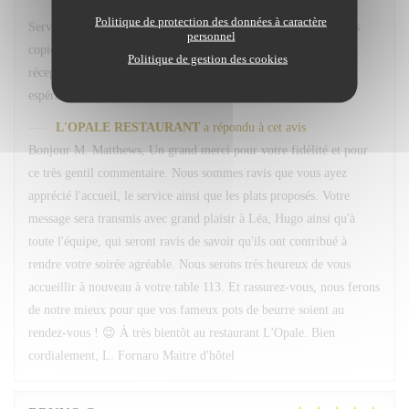
Politique de protection des données à caractère
Service avenant et personnel souriant. Plats simples choisis mais
personnel
copieux. Merci Léa pour le service. Merci a hugo au bar et
Politique de gestion des cookies
réception. Nous reviendrons comme d habitude A la 113. En
espérant retrouver nos pots de beurre habituels ;-)
L'OPALE RESTAURANT
a répondu à cet avis
Bonjour M. Matthews, Un grand merci pour votre fidélité et pour
ce très gentil commentaire. Nous sommes ravis que vous ayez
apprécié l'accueil, le service ainsi que les plats proposés. Votre
message sera transmis avec grand plaisir à Léa, Hugo ainsi qu'à
toute l'équipe, qui seront ravis de savoir qu'ils ont contribué à
rendre votre soirée agréable. Nous serons très heureux de vous
accueillir à nouveau à votre table 113. Et rassurez-vous, nous ferons
de notre mieux pour que vos fameux pots de beurre soient au
rendez-vous ! 😉 À très bientôt au restaurant L'Opale. Bien
cordialement, L. Fornaro Maitre d'hôtel