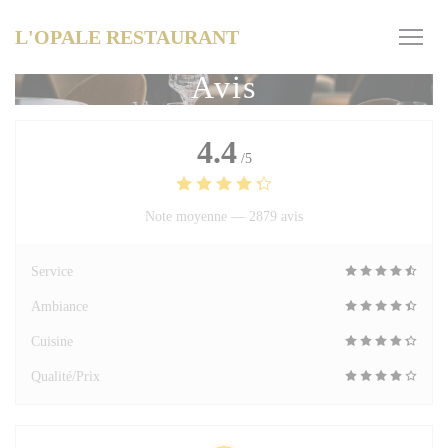
Personnalisation de vos choix en matière de cookies
L'OPALE RESTAURANT
Avis
4.4
/5
Note moyenne —
2879 avis
Service
Ambiance
Cuisine
Qualité/Prix