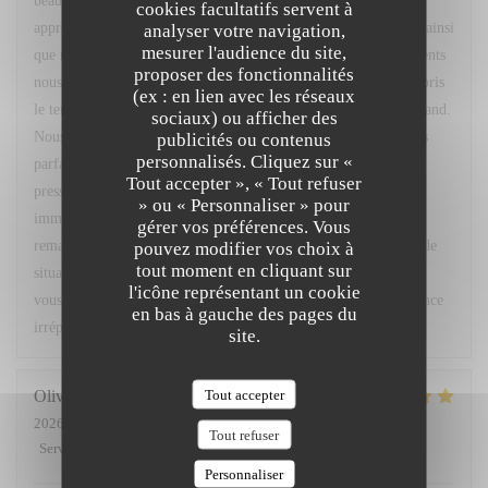
beau commentaire. Nous sommes ravis d'apprendre que vous
cookies facultatifs servent à
appréciez régulièrement notre restaurant, son cadre, l'ambiance ainsi
analyser votre navigation,
mesurer l'audience du site,
que notre menu du marché. Votre confiance et vos encouragements
proposer des fonctionnalités
nous font très plaisir. Nous vous remercions également d'avoir pris
(ex : en lien avec les réseaux
le temps de nous signaler le retard concernant votre café gourmand.
sociaux) ou afficher des
Nous sommes sincèrement désolés pour cet oubli et comprenons
publicités ou contenus
personnalisés. Cliquez sur «
parfaitement la gêne occasionnée, d'autant plus que vous étiez
Tout accepter », « Tout refuser
pressé. Nous sommes toutefois heureux d'avoir pu réagir
» ou « Personnaliser » pour
immédiatement en vous accordant un geste commercial. Vos
gérer vos préférences. Vous
remarques ont été partagées avec notre équipe afin que ce type de
pouvez modifier vos choix à
tout moment en cliquant sur
situation ne se reproduise pas. Nous espérons avoir le plaisir de
l'icône représentant un cookie
vous accueillir très prochainement pour vous offrir une expérience
en bas à gauche des pages du
irréprochable. Bien cordialement, L. Fornaro Maitre d'hôtel
site.
Tout accepter
Olivier
M
2026-07-28
- 20:00 - Couverts 2
Tout refuser
Service
:
5
/5
Ambiance
:
5
/5
Cuisine
:
5
/5
Qualité / Prix
:
4
/5
Personnaliser