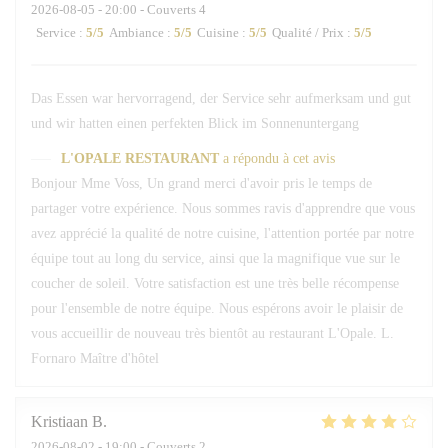
2026-08-05
- 20:00 - Couverts 4
Service
:
5
/5
Ambiance
:
5
/5
Cuisine
:
5
/5
Qualité / Prix
:
5
/5
Das Essen war hervorragend, der Service sehr aufmerksam und gut
und wir hatten einen perfekten Blick im Sonnenuntergang
L'OPALE RESTAURANT
a répondu à cet avis
Bonjour Mme Voss, Un grand merci d'avoir pris le temps de
partager votre expérience. Nous sommes ravis d'apprendre que vous
avez apprécié la qualité de notre cuisine, l'attention portée par notre
équipe tout au long du service, ainsi que la magnifique vue sur le
coucher de soleil. Votre satisfaction est une très belle récompense
pour l'ensemble de notre équipe. Nous espérons avoir le plaisir de
vous accueillir de nouveau très bientôt au restaurant L'Opale. L.
Fornaro Maître d'hôtel
Kristiaan
B
2026-08-02
- 19:00 - Couverts 2