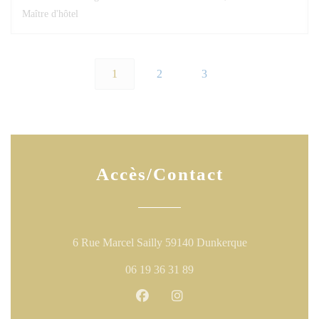
Maître d'hôtel
1
2
3
Accès/Contact
((ouvre une nouv
6 Rue Marcel Sailly 59140 Dunkerque
06 19 36 31 89
Facebook ((ouvre une nouvelle fen
Instagram ((ouvre une nouve