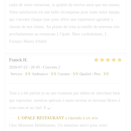
cadre de notre restaurant, la qualité du service ainsi que nos menus.
Votre satisfaction est une belle récompense pour toute notre équipe,
qui s'investit chaque jour pour offrir une expérience agréable à
chacun de nos clients. Au plaisir de vous accueillir de nouveau très
prochainement au restaurant L'Opale. Bien cordialement, L.
Fornaro Maitre d'hôtel
Franck
H
2026-07-22
- 20:45 - Couverts 2
Service
:
5
/5
Ambiance
:
5
/5
Cuisine
:
5
/5
Qualité / Prix
:
5
/5
Tout à a été parfait je ne sais vraiment pas même en cherchant bien
que reprocher, mention spéciale à notre serveur et serveuse Bravo à
vous tous et au chef 👨‍🍳
L'OPALE RESTAURANT
a répondu à cet avis
Cher Monsieur Heldebaume, Un immense merci pour votre