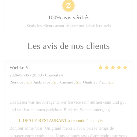
100% avis vérifiés
Seuls les clients ayant réservé ont laissé leur avis
Les avis de nos clients
Wiebke
V
2026-08-05
- 20:00 - Couverts 4
Service
:
5
/5
Ambiance
:
5
/5
Cuisine
:
5
/5
Qualité / Prix
:
5
/5
Das Essen war hervorragend, der Service sehr aufmerksam und gut
und wir hatten einen perfekten Blick im Sonnenuntergang
L'OPALE RESTAURANT
a répondu à cet avis
Bonjour Mme Voss, Un grand merci d'avoir pris le temps de
partager votre expérience. Nous sommes ravis d'apprendre que vous