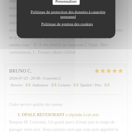
apprécié l'accueil, le service ainsi que les plats proposés. Votre
Personnaliser
message sera transmis avec grand plaisir à Léa, Hugo ainsi qu'à
Politique de protection des données à caractère
toute l'équipe, qui seront ravis de savoir qu'ils ont contribué à
personnel
rendre votre soirée agréable. Nous serons très heureux de vous
Politique de gestion des cookies
accueillir à nouveau à votre table 113. Et rassurez-vous, nous ferons
de notre mieux pour que vos fameux pots de beurre soient au
rendez-vous ! 😉 À très bientôt au restaurant L'Opale. Bien
cordialement, L. Fornaro Maitre d'hôtel
BRUNO
C
2026-07-25
- 20:00 - Couverts 2
Service
:
5
/5
Ambiance
:
5
/5
Cuisine
:
5
/5
Qualité / Prix
:
5
/5
Cadre service qualité des menus
L'OPALE RESTAURANT
a répondu à cet avis
Bonjour M. Couvreux, Un grand merci d'avoir pris le temps de
partager votre avis. Nous sommes ravis que vous ayez apprécié le