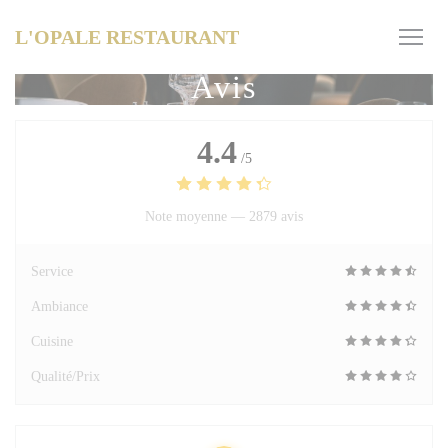
Personnalisation de vos choix en matière de cookies
L'OPALE RESTAURANT
Avis
4.4
/5
Note moyenne —
2879 avis
Service
Ambiance
Cuisine
Qualité/Prix