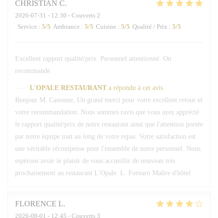
CHRISTIAN
C
2026-07-31
- 12:30 - Couverts 2
Service
:
5
/5
Ambiance
:
5
/5
Cuisine
:
5
/5
Qualité / Prix
:
5
/5
Excellent rapport qualité/prix. Personnel attentionné. On
recommande.
L'OPALE RESTAURANT
a répondu à cet avis
Bonjour M. Canonne, Un grand merci pour votre excellent retour et
votre recommandation. Nous sommes ravis que vous ayez apprécié
le rapport qualité/prix de notre restaurant ainsi que l'attention portée
par notre équipe tout au long de votre repas. Votre satisfaction est
une véritable récompense pour l'ensemble de notre personnel. Nous
espérons avoir le plaisir de vous accueillir de nouveau très
prochainement au restaurant L'Opale. L. Fornaro Maître d'hôtel
FLORENCE
L
2026-08-01
- 12:45 - Couverts 3