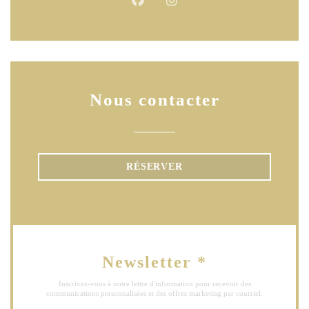
Facebook ((ouvre une nouvelle fen
Instagram ((ouvre une nouve
Nous contacter
RÉSERVER
Newsletter
*
Inscrivez-vous à notre lettre d'information pour recevoir des
communications personnalisées et des offres marketing par courriel.