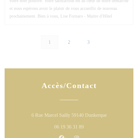
votre note positive. Votre satisfaction est au cœur de notre démarche
et nous espérons avoir le plaisir de vous accueillir de nouveau
prochainement. Bien à vous, Lise Fornaro - Maitre d'Hôtel
1
2
3
Accès/Contact
((ouvre une nouv
6 Rue Marcel Sailly 59140 Dunkerque
06 19 36 31 89