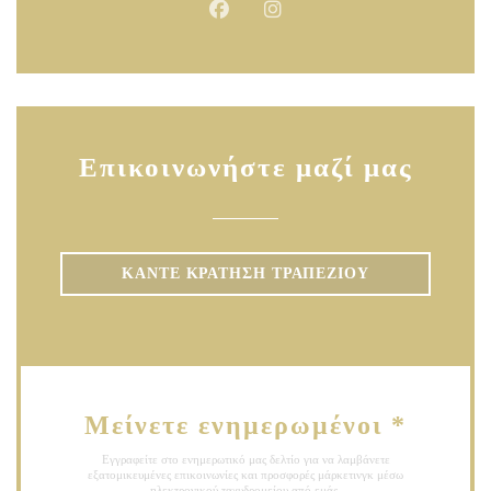
Facebook ((ανοίγει σε νέο παράθυ
Instagram ((ανοίγει σε νέο
Επικοινωνήστε μαζί μας
ΚΆΝΤΕ ΚΡΆΤΗΣΗ ΤΡΑΠΕΖΙΟΎ
Μείνετε ενημερωμένοι
*
Εγγραφείτε στο ενημερωτικό μας δελτίο για να λαμβάνετε
εξατομικευμένες επικοινωνίες και προσφορές μάρκετινγκ μέσω
ηλεκτρονικού ταχυδρομείου από εμάς.