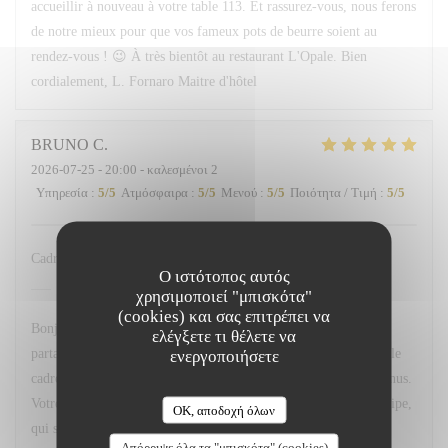
accueillir à nouveau à votre table 113. Et rassurez-vous, nous ferons
de notre mieux pour que vos fameux pots de beurre soient au
rendez-vous ! 😉 À très bientôt au restaurant L'Opale. Bien
cordialement, L. Fornaro Maitre d'hôtel
BRUNO
C
2026-07-25
- 20:00 - καλεσμένοι 2
Υπηρεσία
:
5
/5
Ατμόσφαιρα
:
5
/5
Μενού
:
5
/5
Ποιότητα / Τιμή
:
5
/5
Cadre service qualité des menus
Ο ιστότοπος αυτός
L'OPALE RESTAURANT
απάντησε σε αυτή την
χρησιμοποιεί "μπισκότα"
αξιολόγηση
(cookies) και σας επιτρέπει να
Bonjour M. Couvreux, Un grand merci d'avoir pris le temps de
ελέγξετε τι θέλετε να
partager votre avis. Nous sommes ravis que vous ayez apprécié le
ενεργοποιήσετε
cadre de notre restaurant, la qualité du service ainsi que nos menus.
Votre satisfaction est une belle récompense pour toute notre équipe,
OK, αποδοχή όλων
qui s'investit chaque jour pour offrir une expérience agréable à
Απόρριψε όλα τα "μπισκότα" (cookies)