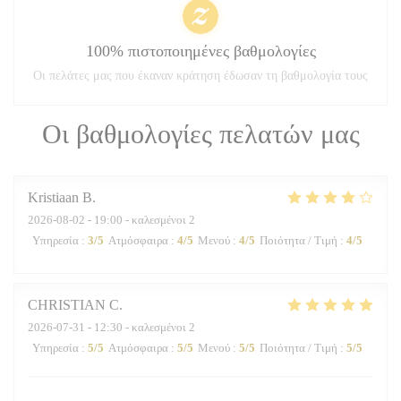
100% πιστοποιημένες βαθμολογίες
Οι πελάτες μας που έκαναν κράτηση έδωσαν τη βαθμολογία τους
Οι βαθμολογίες πελατών μας
Kristiaan
B
2026-08-02
- 19:00 - καλεσμένοι 2
Υπηρεσία
:
3
/5
Ατμόσφαιρα
:
4
/5
Μενού
:
4
/5
Ποιότητα / Τιμή
:
4
/5
CHRISTIAN
C
2026-07-31
- 12:30 - καλεσμένοι 2
Υπηρεσία
:
5
/5
Ατμόσφαιρα
:
5
/5
Μενού
:
5
/5
Ποιότητα / Τιμή
:
5
/5