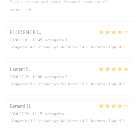
Excellent rapport qualité/prix. Personnel attentionné. On
recommande.
FLORENCE
L
2026-08-01
- 12:45 - καλεσμένοι 3
Υπηρεσία
:
4
/5
Ατμόσφαιρα
:
4
/5
Μενού
:
4
/5
Ποιότητα / Τιμή
:
4
/5
Laurent
S
2026-07-29
- 19:00 - καλεσμένοι 2
Υπηρεσία
:
5
/5
Ατμόσφαιρα
:
5
/5
Μενού
:
5
/5
Ποιότητα / Τιμή
:
4
/5
Bernard
H
2026-07-29
- 12:15 - καλεσμένοι 1
Υπηρεσία
:
3
/5
Ατμόσφαιρα
:
4
/5
Μενού
:
4
/5
Ποιότητα / Τιμή
:
5
/5