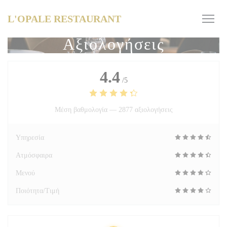
Πίνακας διαχείρισης "Μπισκότων" (Cookies)
L'OPALE RESTAURANT
Αξιολογήσεις
4.4
/5
Μέση βαθμολογία —
2877 αξιολογήσεις
Υπηρεσία
Ατμόσφαιρα
Μενού
Ποιότητα/Τιμή