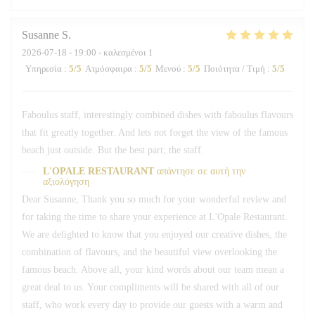
Susanne
S
2026-07-18
- 19:00 - καλεσμένοι 1
Υπηρεσία
:
5
/5
Ατμόσφαιρα
:
5
/5
Μενού
:
5
/5
Ποιότητα / Τιμή
:
5
/5
Faboulus staff, interestingly combined dishes with faboulus flavours
that fit greatly together. And lets not forget the view of the famous
beach just outside. But the best part; the staff.
L'OPALE RESTAURANT
απάντησε σε αυτή την
αξιολόγηση
Dear Susanne, Thank you so much for your wonderful review and
for taking the time to share your experience at L'Opale Restaurant.
We are delighted to know that you enjoyed our creative dishes, the
combination of flavours, and the beautiful view overlooking the
famous beach. Above all, your kind words about our team mean a
great deal to us. Your compliments will be shared with all of our
staff, who work every day to provide our guests with a warm and