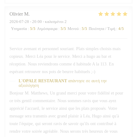
Olivier
M
2026-07-28
- 20:00 - καλεσμένοι 2
Υπηρεσία
:
5
/5
Ατμόσφαιρα
:
5
/5
Μενού
:
5
/5
Ποιότητα / Τιμή
:
4
/5
Service avenant et personnel souriant. Plats simples choisis mais
copieux. Merci Léa pour le service. Merci a hugo au bar et
réception. Nous reviendrons comme d habitude A la 113. En
espérant retrouver nos pots de beurre habituels ;-)
L'OPALE RESTAURANT
απάντησε σε αυτή την
αξιολόγηση
Bonjour M. Matthews, Un grand merci pour votre fidélité et pour
ce très gentil commentaire. Nous sommes ravis que vous ayez
apprécié l'accueil, le service ainsi que les plats proposés. Votre
message sera transmis avec grand plaisir à Léa, Hugo ainsi qu'à
toute l'équipe, qui seront ravis de savoir qu'ils ont contribué à
rendre votre soirée agréable. Nous serons très heureux de vous