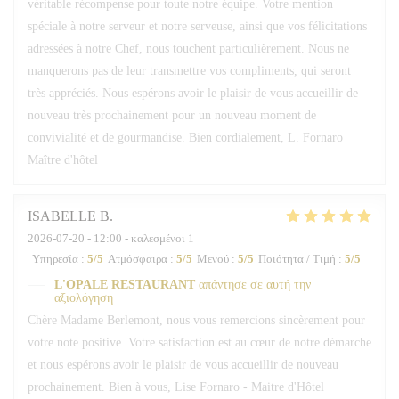
véritable récompense pour toute notre équipe. Votre mention
spéciale à notre serveur et notre serveuse, ainsi que vos félicitations
adressées à notre Chef, nous touchent particulièrement. Nous ne
manquerons pas de leur transmettre vos compliments, qui seront
très appréciés. Nous espérons avoir le plaisir de vous accueillir de
nouveau très prochainement pour un nouveau moment de
convivialité et de gourmandise. Bien cordialement, L. Fornaro
Maître d'hôtel
ISABELLE
B
2026-07-20
- 12:00 - καλεσμένοι 1
Υπηρεσία
:
5
/5
Ατμόσφαιρα
:
5
/5
Μενού
:
5
/5
Ποιότητα / Τιμή
:
5
/5
L'OPALE RESTAURANT
απάντησε σε αυτή την
αξιολόγηση
Chère Madame Berlemont, nous vous remercions sincèrement pour
votre note positive. Votre satisfaction est au cœur de notre démarche
et nous espérons avoir le plaisir de vous accueillir de nouveau
prochainement. Bien à vous, Lise Fornaro - Maitre d'Hôtel