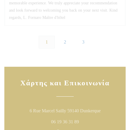
memorable experience. We truly appreciate your recommendation
and look forward to welcoming you back on your next visit. Kind
regards, L. Fornaro Maître d'hôtel
1
2
3
Χάρτης και Επικοινωνία
((ανοίγει σε νέ
6 Rue Marcel Sailly 59140 Dunkerque
06 19 36 31 89