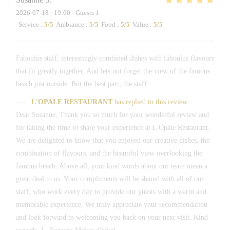
2026-07-18
- 19:00 - Guests 1
Service
:
5
/5
Ambiance
:
5
/5
Food
:
5
/5
Value
:
5
/5
Faboulus staff, interestingly combined dishes with faboulus flavours
that fit greatly together. And lets not forget the view of the famous
beach just outside. But the best part; the staff.
L'OPALE RESTAURANT
has replied to this review
Dear Susanne, Thank you so much for your wonderful review and
for taking the time to share your experience at L'Opale Restaurant.
We are delighted to know that you enjoyed our creative dishes, the
combination of flavours, and the beautiful view overlooking the
famous beach. Above all, your kind words about our team mean a
great deal to us. Your compliments will be shared with all of our
staff, who work every day to provide our guests with a warm and
memorable experience. We truly appreciate your recommendation
and look forward to welcoming you back on your next visit. Kind