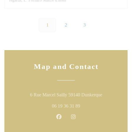
regards, L. Fornaro Maître d'hôtel
1
2
3
Map and Contact
((opens in a n
6 Rue Marcel Sailly 59140 Dunkerque
06 19 36 31 89
Facebook ((opens in a new windo
Instagram ((opens in a ne