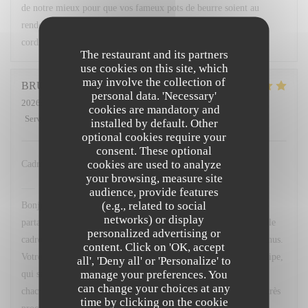
de notre mieux pour que vos fameux pots de beurre soient au
rendez-vous ! 😉 À très bientôt au restaurant L'Opale. Bien
cordialement, L. Fornaro Maitre d'hôtel
The restaurant and its partners
use cookies on this site, which
may involve the collection of
BRUNO
C
personal data. 'Necessary'
2026-07-25
- 20:00 - Guests 2
cookies are mandatory and
Service
:
5
/5
Ambiance
:
5
/5
Food
:
5
/5
Value
:
5
/5
installed by default. Other
optional cookies require your
consent. These optional
cookies are used to analyze
Cadre service qualité des menus
your browsing, measure site
L'OPALE RESTAURANT
has replied to this review
audience, provide features
(e.g., related to social
Bonjour M. Couvreux, Un grand merci d'avoir pris le temps de
networks) or display
partager votre avis. Nous sommes ravis que vous ayez apprécié le
personalized advertising or
cadre de notre restaurant, la qualité du service ainsi que nos menus.
content. Click on 'OK, accept
Votre satisfaction est une belle récompense pour toute notre équipe,
all', 'Deny all' or 'Personalize' to
manage your preferences. You
qui s'investit chaque jour pour offrir une expérience agréable à
can change your choices at any
chacun de nos clients. Au plaisir de vous accueillir de nouveau très
time by clicking on the cookie