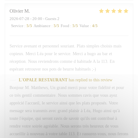
Olivier
M
2026-07-28
- 20:00 - Guests 2
Service
:
5
/5
Ambiance
:
5
/5
Food
:
5
/5
Value
:
4
/5
Service avenant et personnel souriant. Plats simples choisis mais
copieux. Merci Léa pour le service. Merci a hugo au bar et
réception. Nous reviendrons comme d habitude A la 113. En
espérant retrouver nos pots de beurre habituels ;-)
L'OPALE RESTAURANT
has replied to this review
Bonjour M. Matthews, Un grand merci pour votre fidélité et pour
ce très gentil commentaire. Nous sommes ravis que vous ayez
apprécié l'accueil, le service ainsi que les plats proposés. Votre
message sera transmis avec grand plaisir à Léa, Hugo ainsi qu'à
toute l'équipe, qui seront ravis de savoir qu'ils ont contribué à
rendre votre soirée agréable. Nous serons très heureux de vous
accueillir à nouveau à votre table 113. Et rassurez-vous, nous ferons