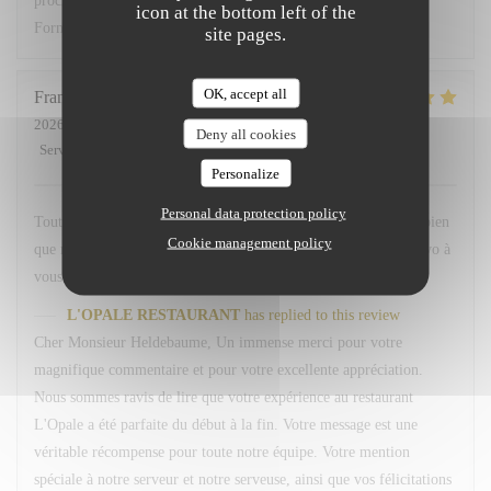
prochainement au restaurant L'Opale. Bien cordialement, L.
icon at the bottom left of the
Fornaro Maitre d'hôtel
site pages.
OK, accept all
Franck
H
2026-07-22
- 20:45 - Guests 2
Deny all cookies
Service
:
5
/5
Ambiance
:
5
/5
Food
:
5
/5
Value
:
5
/5
Personalize
Personal data protection policy
Tout à a été parfait je ne sais vraiment pas même en cherchant bien
Cookie management policy
que reprocher, mention spéciale à notre serveur et serveuse Bravo à
vous tous et au chef 👨‍🍳
L'OPALE RESTAURANT
has replied to this review
Cher Monsieur Heldebaume, Un immense merci pour votre
magnifique commentaire et pour votre excellente appréciation.
Nous sommes ravis de lire que votre expérience au restaurant
L'Opale a été parfaite du début à la fin. Votre message est une
véritable récompense pour toute notre équipe. Votre mention
spéciale à notre serveur et notre serveuse, ainsi que vos félicitations