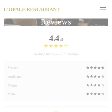
Personalizing your cookie choices
L'OPALE RESTAURANT
Reviews
4.4
/5
Average rating —
2877 reviews
Service
Ambiance
Menus
Value