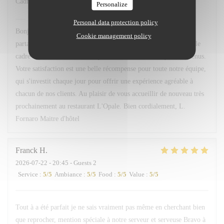
Cadre service qualité des menus
Personalize
L'OPALE RESTAURANT
has replied to this review
Personal data protection policy
Bonjour M. Couvreux, Un grand merci d'avoir pris le temps de
Cookie management policy
partager votre avis. Nous sommes ravis que vous ayez apprécié le
cadre de notre restaurant, la qualité du service ainsi que nos menus.
Votre satisfaction est une belle récompense pour toute notre équipe,
qui s'investit chaque jour pour offrir une expérience agréable à
chacun de nos clients. Au plaisir de vous accueillir de nouveau très
prochainement au restaurant L'Opale. Bien cordialement, L.
Fornaro Maitre d'hôtel
Franck
H
2026-07-22
- 20:45 - Guests 2
Service
:
5
/5
Ambiance
:
5
/5
Food
:
5
/5
Value
:
5
/5
Tout à a été parfait je ne sais vraiment pas même en cherchant bien
que reprocher, mention spéciale à notre serveur et serveuse Bravo à