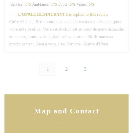
Service
:
5
/5
Ambiance
:
5
/5
Food
:
5
/5
Value
:
5
/5
L'OPALE RESTAURANT
has replied to this review
Chère Madame Berlemont, nous vous remercions sincèrement pour
votre note positive. Votre satisfaction est au cœur de notre démarche
et nous espérons avoir le plaisir de vous accueillir de nouveau
prochainement. Bien à vous, Lise Fornaro - Maitre d'Hôtel
1
2
3
Map and Contact