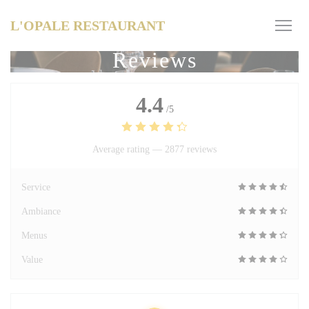
Personalizing your cookie choices
L'OPALE RESTAURANT
Reviews
4.4
/5
Average rating —
2877 reviews
Service
Ambiance
Menus
Value