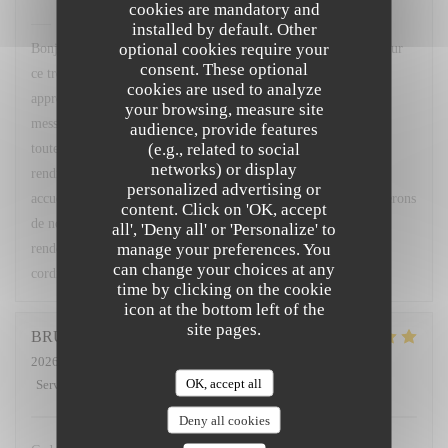
cookies are mandatory and
L'OPALE RESTAURANT
has replied to this review
installed by default. Other
optional cookies require your
Bonjour M. Matthews, Un grand merci pour votre fidélité et pour
consent. These optional
ce très gentil commentaire. Nous sommes ravis que vous ayez
cookies are used to analyze
apprécié l'accueil, le service ainsi que les plats proposés. Votre
your browsing, measure site
message sera transmis avec grand plaisir à Léa, Hugo ainsi qu'à
audience, provide features
(e.g., related to social
toute l'équipe, qui seront ravis de savoir qu'ils ont contribué à
networks) or display
rendre votre soirée agréable. Nous serons très heureux de vous
personalized advertising or
accueillir à nouveau à votre table 113. Et rassurez-vous, nous ferons
content. Click on 'OK, accept
de notre mieux pour que vos fameux pots de beurre soient au
all', 'Deny all' or 'Personalize' to
manage your preferences. You
rendez-vous ! 😉 À très bientôt au restaurant L'Opale. Bien
can change your choices at any
cordialement, L. Fornaro Maitre d'hôtel
time by clicking on the cookie
icon at the bottom left of the
site pages.
BRUNO
C
2026-07-25
- 20:00 - Guests 2
OK, accept all
Service
:
5
/5
Ambiance
:
5
/5
Food
:
5
/5
Value
:
5
/5
Deny all cookies