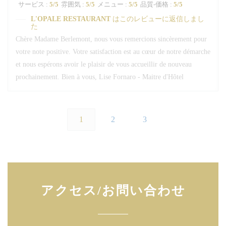
サービス
:
5
/5
雰囲気
:
5
/5
メニュー
:
5
/5
品質-価格
:
5
/5
L'OPALE RESTAURANT
はこのレビューに返信しまし
た
Chère Madame Berlemont, nous vous remercions sincèrement pour
votre note positive. Votre satisfaction est au cœur de notre démarche
et nous espérons avoir le plaisir de vous accueillir de nouveau
prochainement. Bien à vous, Lise Fornaro - Maitre d'Hôtel
1
2
3
アクセス/お問い合わせ