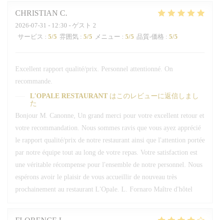
CHRISTIAN
C
2026-07-31
- 12:30 - ゲスト 2
サービス
:
5
/5
雰囲気
:
5
/5
メニュー
:
5
/5
品質-価格
:
5
/5
Excellent rapport qualité/prix. Personnel attentionné. On
recommande.
L'OPALE RESTAURANT
はこのレビューに返信しまし
た
Bonjour M. Canonne, Un grand merci pour votre excellent retour et
votre recommandation. Nous sommes ravis que vous ayez apprécié
le rapport qualité/prix de notre restaurant ainsi que l'attention portée
par notre équipe tout au long de votre repas. Votre satisfaction est
une véritable récompense pour l'ensemble de notre personnel. Nous
espérons avoir le plaisir de vous accueillir de nouveau très
prochainement au restaurant L'Opale. L. Fornaro Maître d'hôtel