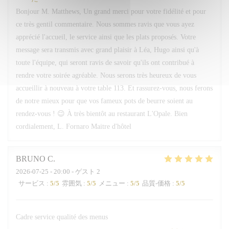
Bonjour M. Matthews, Un grand merci pour votre fidélité et pour
ce très gentil commentaire. Nous sommes ravis que vous ayez
apprécié l'accueil, le service ainsi que les plats proposés. Votre
message sera transmis avec grand plaisir à Léa, Hugo ainsi qu'à
toute l'équipe, qui seront ravis de savoir qu'ils ont contribué à
rendre votre soirée agréable. Nous serons très heureux de vous
accueillir à nouveau à votre table 113. Et rassurez-vous, nous ferons
de notre mieux pour que vos fameux pots de beurre soient au
rendez-vous ! 😉 À très bientôt au restaurant L'Opale. Bien
cordialement, L. Fornaro Maitre d'hôtel
BRUNO
C
2026-07-25
- 20:00 - ゲスト 2
サービス
:
5
/5
雰囲気
:
5
/5
メニュー
:
5
/5
品質-価格
:
5
/5
Cadre service qualité des menus