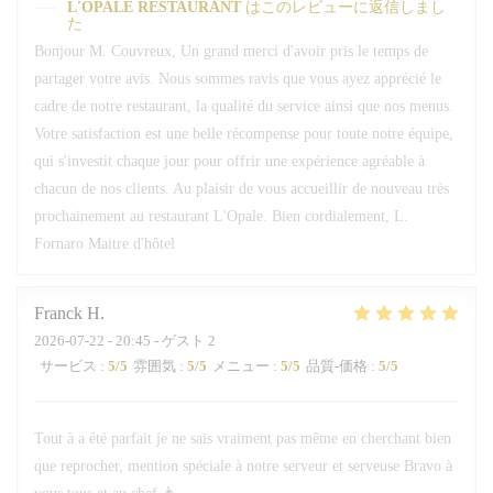
L'OPALE RESTAURANT
はこのレビューに返信しまし
た
Bonjour M. Couvreux, Un grand merci d'avoir pris le temps de
partager votre avis. Nous sommes ravis que vous ayez apprécié le
cadre de notre restaurant, la qualité du service ainsi que nos menus.
Votre satisfaction est une belle récompense pour toute notre équipe,
qui s'investit chaque jour pour offrir une expérience agréable à
chacun de nos clients. Au plaisir de vous accueillir de nouveau très
prochainement au restaurant L'Opale. Bien cordialement, L.
Fornaro Maitre d'hôtel
Franck
H
2026-07-22
- 20:45 - ゲスト 2
サービス
:
5
/5
雰囲気
:
5
/5
メニュー
:
5
/5
品質-価格
:
5
/5
Tout à a été parfait je ne sais vraiment pas même en cherchant bien
que reprocher, mention spéciale à notre serveur et serveuse Bravo à