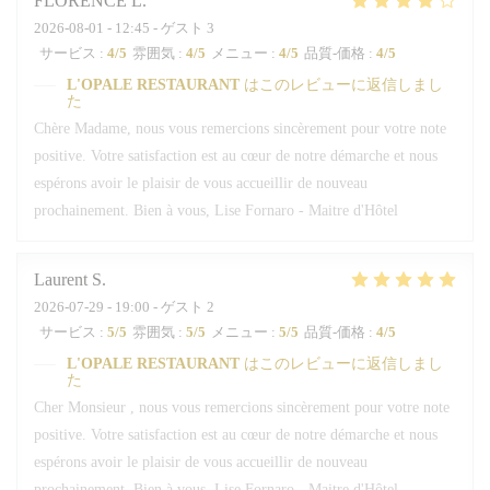
FLORENCE
L
2026-08-01
- 12:45 - ゲスト 3
サービス
:
4
/5
雰囲気
:
4
/5
メニュー
:
4
/5
品質-価格
:
4
/5
L'OPALE RESTAURANT
はこのレビューに返信しまし
た
Chère Madame, nous vous remercions sincèrement pour votre note
positive. Votre satisfaction est au cœur de notre démarche et nous
espérons avoir le plaisir de vous accueillir de nouveau
prochainement. Bien à vous, Lise Fornaro - Maitre d'Hôtel
Laurent
S
2026-07-29
- 19:00 - ゲスト 2
サービス
:
5
/5
雰囲気
:
5
/5
メニュー
:
5
/5
品質-価格
:
4
/5
L'OPALE RESTAURANT
はこのレビューに返信しまし
た
Cher Monsieur , nous vous remercions sincèrement pour votre note
positive. Votre satisfaction est au cœur de notre démarche et nous
espérons avoir le plaisir de vous accueillir de nouveau
prochainement. Bien à vous, Lise Fornaro - Maitre d'Hôtel