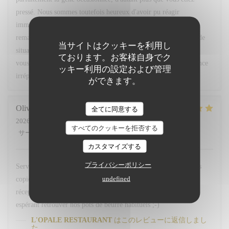
pressé. Nous sommes toutefois heureux d'avoir pu réagir
immédiatement en vous accordant un geste commercial. Vos
remarques ont été partagées avec notre équipe afin que ce type de
当サイトはクッキーを利用し
situation ne se reproduise pas. Nous espérons avoir le plaisir de
ております。お客様自身でク
vous accueillir très prochainement pour vous offrir une expérience
ッキー利用の設定および管理
irréprochable. Bien cordialement, L. Fornaro Maitre d'hôtel
ができます。
Olivier
M
全てに同意する
2026-07-28
- 20:00 - ゲスト 2
すべてのクッキーを拒否する
サービス
:
5
/5
雰囲気
:
5
/5
メニュー
:
5
/5
品質-価格
:
4
/5
カスタマイズする
プライバシーポリシー
Service avenant et personnel souriant. Plats simples choisis mais
undefined
copieux. Merci Léa pour le service. Merci a hugo au bar et
réception. Nous reviendrons comme d habitude A la 113. En
espérant retrouver nos pots de beurre habituels ;-)
L'OPALE RESTAURANT
はこのレビューに返信しまし
た