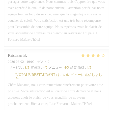
partager votre expérience. Nous sommes ravis d'apprendre que vous
avez apprécié la qualité de notre cuisine, l'attention portée par notre
équipe tout au long du service, ainsi que la magnifique vue sur le
coucher de soleil. Votre satisfaction est une très belle récompense
pour l'ensemble de notre équipe. Nous espérons avoir le plaisir de
vous accueillir de nouveau très bientôt au restaurant L'Opale. L.
Fornaro Maître d'hôtel
Kristiaan
B
2026-08-02
- 19:00 - ゲスト 2
サービス
:
3
/5
雰囲気
:
4
/5
メニュー
:
4
/5
品質-価格
:
4
/5
L'OPALE RESTAURANT
はこのレビューに返信しまし
た
Chère Madame, nous vous remercions sincèrement pour votre note
positive. Votre satisfaction est au cœur de notre démarche et nous
espérons avoir le plaisir de vous accueillir de nouveau
prochainement. Bien à vous, Lise Fornaro - Maitre d'Hôtel