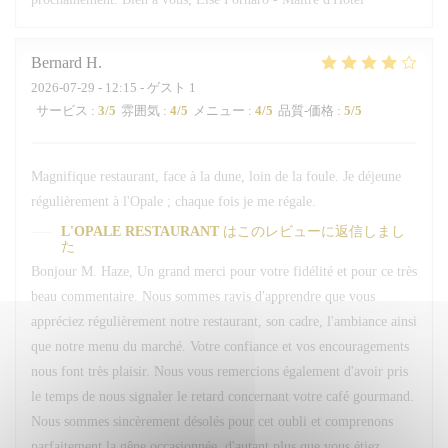
Bernard
H
2026-07-29
- 12:15 - ゲスト 1
サービス
:
3
/5
雰囲気
:
4
/5
メニュー
:
4
/5
品質-価格
:
5
/5
Magnifique restaurant, face à la dune, loin de la foule. Je déjeune
régulièrement à l'Opale ; chaque fois je me régale.
L'OPALE RESTAURANT
はこのレビューに返信しまし
た
Bonjour M. Haze, Un grand merci pour votre fidélité et pour ce très
beau commentaire. Nous sommes ravis d'apprendre que vous
appréciez régulièrement notre restaurant, son cadre, l'ambiance ainsi
que notre menu du marché. Votre confiance et vos encouragements
nous font très plaisir. Nous vous remercions également d'avoir pris
le temps de nous signaler le retard concernant votre café gourmand.
Nous sommes sincèrement désolés pour cet oubli et comprenons
parfaitement la gêne occasionnée, d'autant plus que vous étiez