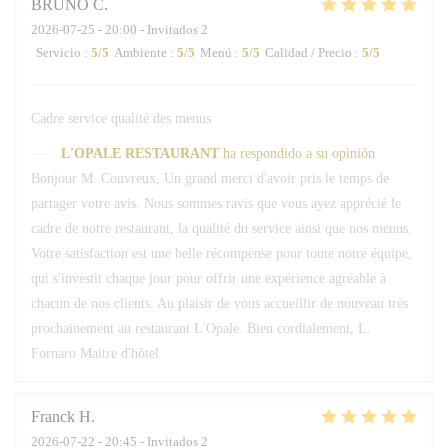
BRUNO
C
2026-07-25
- 20:00 - Invitados 2
Servicio
:
5
/5
Ambiente
:
5
/5
Menú
:
5
/5
Calidad / Precio
:
5
/5
Cadre service qualité des menus
L'OPALE RESTAURANT
ha respondido a su opinión
Bonjour M. Couvreux, Un grand merci d'avoir pris le temps de
partager votre avis. Nous sommes ravis que vous ayez apprécié le
cadre de notre restaurant, la qualité du service ainsi que nos menus.
Votre satisfaction est une belle récompense pour toute notre équipe,
qui s'investit chaque jour pour offrir une expérience agréable à
chacun de nos clients. Au plaisir de vous accueillir de nouveau très
prochainement au restaurant L'Opale. Bien cordialement, L.
Fornaro Maitre d'hôtel
Franck
H
2026-07-22
- 20:45 - Invitados 2