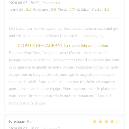
2026-08-05
- 20:00 - Invitados 4
Servicio
:
5
/5
Ambiente
:
5
/5
Menú
:
5
/5
Calidad / Precio
:
5
/5
Das Essen war hervorragend, der Service sehr aufmerksam und gut
und wir hatten einen perfekten Blick im Sonnenuntergang
L'OPALE RESTAURANT
ha respondido a su opinión
Bonjour Mme Voss, Un grand merci d'avoir pris le temps de
partager votre expérience. Nous sommes ravis d'apprendre que vous
avez apprécié la qualité de notre cuisine, l'attention portée par notre
équipe tout au long du service, ainsi que la magnifique vue sur le
coucher de soleil. Votre satisfaction est une très belle récompense
pour l'ensemble de notre équipe. Nous espérons avoir le plaisir de
vous accueillir de nouveau très bientôt au restaurant L'Opale. L.
Fornaro Maître d'hôtel
Kristiaan
B
2026-08-02
- 19:00 - Invitados 2