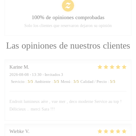
100% de opiniones comprobadas
Solo los clientes que reservaron dejaron su opinión
Las opiniones de nuestros clientes
Karine
M
2026-08-08
- 13:30 - Invitados 3
Servicio
:
5
/5
Ambiente
:
5
/5
Menú
:
5
/5
Calidad / Precio
:
5
/5
Endroit lumineux aére , vue mer , deco moderne Service au top !
Délicieux .. merci Sara !!!
Wiebke
V