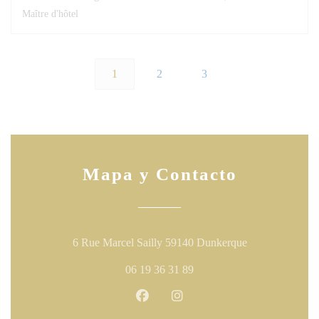
Maître d'hôtel
1
2
3
Mapa y Contacto
((abre en una n
6 Rue Marcel Sailly 59140 Dunkerque
06 19 36 31 89
Facebook ((abre en una nueva ven
Instagram ((abre en una nu