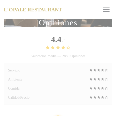
Personalización de sus opciones de cookies
L'OPALE RESTAURANT
Opiniones
4.4
/5
Valoración media —
2880 Opiniones
Servicio
Ambiente
Comida
Calidad/Precio