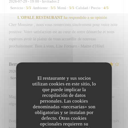
2026-07-29
- 19:00 - Invitados 2
Servicio
:
5
/5
Ambiente
:
5
/5
Menú
:
5
/5
Calidad / Precio
:
4
/5
L'OPALE RESTAURANT
ha respondido a su opinión
Cher Monsieur , nous vous remercions sincèrement pour votre note
positive. Votre satisfaction est au cœur de notre démarche et nous
espérons avoir le plaisir de vous accueillir de nouveau
prochainement. Bien à vous, Lise Fornaro - Maitre d'Hôtel
Bernard
H
2026-07-29
- 12:15 - Invitados 1
El restaurante y sus socios
Servicio
:
3
/5
Ambiente
:
4
/5
Menú
:
4
/5
Calidad / Precio
:
5
/5
utilizan cookies en este sitio, lo
que puede implicar la
recopilación de datos
Magnifique restaurant, face à la dune, loin de la foule. Je déjeune
personales. Las cookies
régulièrement à l'Opale ; chaque fois je me régale.
denominadas «necesarias» son
obligatorias y se instalan por
L'OPALE RESTAURANT
ha respondido a su opinión
defecto. Otras cookies
Bonjour M. Haze, Un grand merci pour votre fidélité et pour ce très
opcionales requieren su