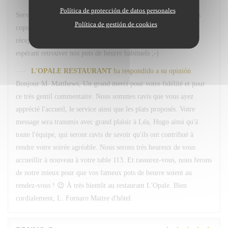
Política de protección de datos personales
Service avenant et personnel souriant. Plats simples choisis mais
Política de gestión de cookies
copieux. Merci Léa pour le service. Merci a hugo au bar et
réception. Nous reviendrons comme d habitude A la 113. En
espérant retrouver nos pots de beurre habituels ;-)
L'OPALE RESTAURANT
ha respondido a su opinión
Bonjour M. Matthews, Un grand merci pour votre fidélité et pour
ce très gentil commentaire. Nous sommes ravis que vous ayez
apprécié l'accueil, le service ainsi que les plats proposés. Votre
message sera transmis avec grand plaisir à Léa, Hugo ainsi qu'à
toute l'équipe, qui seront ravis de savoir qu'ils ont contribué à
rendre votre soirée agréable. Nous serons très heureux de vous
accueillir à nouveau à votre table 113. Et rassurez-vous, nous ferons
de notre mieux pour que vos fameux pots de beurre soient au
rendez-vous ! 😉 À très bientôt au restaurant L'Opale. Bien
cordialement, L. Fornaro Maitre d'hôtel