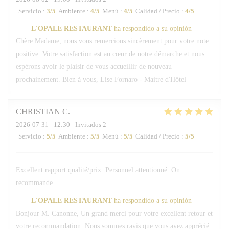
Servicio
:
3
/5
Ambiente
:
4
/5
Menú
:
4
/5
Calidad / Precio
:
4
/5
L'OPALE RESTAURANT
ha respondido a su opinión
Chère Madame, nous vous remercions sincèrement pour votre note
positive. Votre satisfaction est au cœur de notre démarche et nous
espérons avoir le plaisir de vous accueillir de nouveau
prochainement. Bien à vous, Lise Fornaro - Maitre d'Hôtel
CHRISTIAN
C
2026-07-31
- 12:30 - Invitados 2
Servicio
:
5
/5
Ambiente
:
5
/5
Menú
:
5
/5
Calidad / Precio
:
5
/5
Excellent rapport qualité/prix. Personnel attentionné. On
recommande.
L'OPALE RESTAURANT
ha respondido a su opinión
Bonjour M. Canonne, Un grand merci pour votre excellent retour et
votre recommandation. Nous sommes ravis que vous ayez apprécié