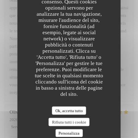
beau commentaire. Nous sommes ravis d'apprendre que vous
consenso. Questi cookies
opzionali servono per
appréciez régulièrement notre restaurant, son cadre, l'ambiance ainsi
analizzare la tua navigazione,
que notre menu du marché. Votre confiance et vos encouragements
misurare l'audience del sito,
nous font très plaisir. Nous vous remercions également d'avoir pris
fornire funzionalità (ad
le temps de nous signaler le retard concernant votre café gourmand.
esempio, legate ai social
network) o visualizzare
Nous sommes sincèrement désolés pour cet oubli et comprenons
pubblicità o contenuti
parfaitement la gêne occasionnée, d'autant plus que vous étiez
personalizzati. Clicca su
pressé. Nous sommes toutefois heureux d'avoir pu réagir
'Accetta tutto', 'Rifiuta tutto' o
immédiatement en vous accordant un geste commercial. Vos
'Personalizza' per gestire le tue
preferenze. Puoi modificare le
remarques ont été partagées avec notre équipe afin que ce type de
tue scelte in qualsiasi momento
situation ne se reproduise pas. Nous espérons avoir le plaisir de
cliccando sull'icona del cookie
vous accueillir très prochainement pour vous offrir une expérience
in basso a sinistra delle pagine
irréprochable. Bien cordialement, L. Fornaro Maitre d'hôtel
del sito.
Ok, accetta tutto
Olivier
M
2026-07-28
- 20:00 - Ospiti 2
Rifiuta tutti i cookie
Servizio
:
5
/5
Atmosfera
:
5
/5
Cucina
:
5
/5
Qualità / Prezzo
:
4
/5
Personalizza