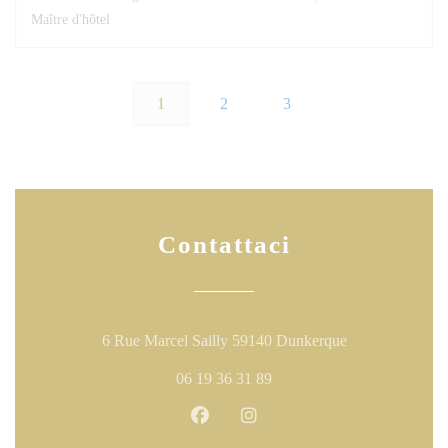
Maître d'hôtel
1
2
3
Contattaci
((apre una nuova
6 Rue Marcel Sailly 59140 Dunkerque
06 19 36 31 89
Facebook ((apre una nuova finestr
Instagram ((apre una nuova 