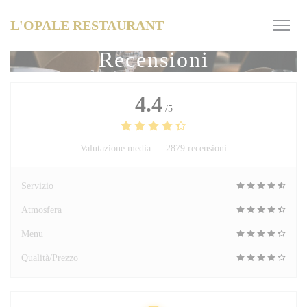
Personalizzazione delle tue scelte sui cookie
L'OPALE RESTAURANT
Recensioni
4.4
/5
Valutazione media —
2879 recensioni
Servizio
Atmosfera
Menu
Qualità/Prezzo