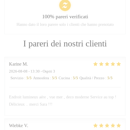
100% pareri verificati
Hanno dato il loro parere solo i clienti che hanno prenotato
I pareri dei nostri clienti
Karine
M
2026-08-08
- 13:30 - Ospiti 3
Servizio
:
5
/5
Atmosfera
:
5
/5
Cucina
:
5
/5
Qualità / Prezzo
:
5
/5
Endroit lumineux aére , vue mer , deco moderne Service au top !
Délicieux .. merci Sara !!!
Wiebke
V