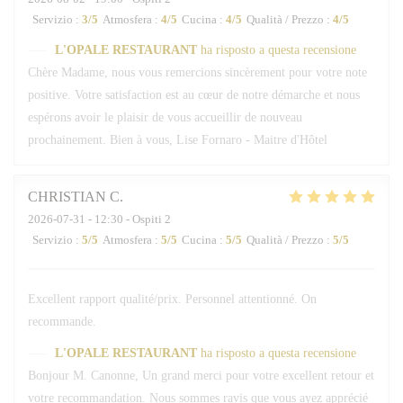
Servizio
:
3
/5
Atmosfera
:
4
/5
Cucina
:
4
/5
Qualità / Prezzo
:
4
/5
L'OPALE RESTAURANT
ha risposto a questa recensione
Chère Madame, nous vous remercions sincèrement pour votre note
positive. Votre satisfaction est au cœur de notre démarche et nous
espérons avoir le plaisir de vous accueillir de nouveau
prochainement. Bien à vous, Lise Fornaro - Maitre d'Hôtel
CHRISTIAN
C
2026-07-31
- 12:30 - Ospiti 2
Servizio
:
5
/5
Atmosfera
:
5
/5
Cucina
:
5
/5
Qualità / Prezzo
:
5
/5
Excellent rapport qualité/prix. Personnel attentionné. On
recommande.
L'OPALE RESTAURANT
ha risposto a questa recensione
Bonjour M. Canonne, Un grand merci pour votre excellent retour et
votre recommandation. Nous sommes ravis que vous ayez apprécié