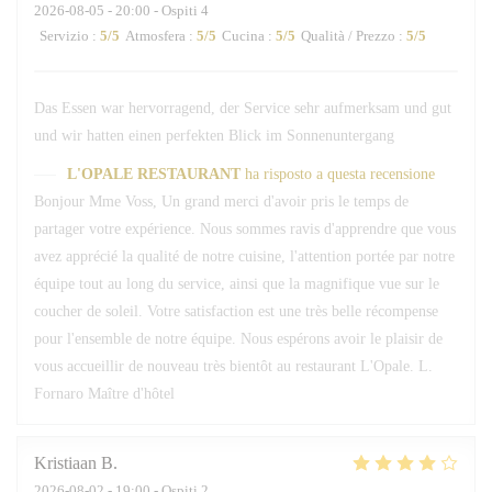
2026-08-05
- 20:00 - Ospiti 4
Servizio
:
5
/5
Atmosfera
:
5
/5
Cucina
:
5
/5
Qualità / Prezzo
:
5
/5
Das Essen war hervorragend, der Service sehr aufmerksam und gut
und wir hatten einen perfekten Blick im Sonnenuntergang
L'OPALE RESTAURANT
ha risposto a questa recensione
Bonjour Mme Voss, Un grand merci d'avoir pris le temps de
partager votre expérience. Nous sommes ravis d'apprendre que vous
avez apprécié la qualité de notre cuisine, l'attention portée par notre
équipe tout au long du service, ainsi que la magnifique vue sur le
coucher de soleil. Votre satisfaction est une très belle récompense
pour l'ensemble de notre équipe. Nous espérons avoir le plaisir de
vous accueillir de nouveau très bientôt au restaurant L'Opale. L.
Fornaro Maître d'hôtel
Kristiaan
B
2026-08-02
- 19:00 - Ospiti 2