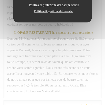
Politica di protezione dei dati personali
Service avenant et personnel souriant. Plats simples choisis mais
Politica di gestione dei cookie
copieux. Merci Léa pour le service. Merci a hugo au bar et
réception. Nous reviendrons comme d habitude A la 113. En
espérant retrouver nos pots de beurre habituels ;-)
L'OPALE RESTAURANT
ha risposto a questa recensione
Bonjour M. Matthews, Un grand merci pour votre fidélité et pour
ce très gentil commentaire. Nous sommes ravis que vous ayez
apprécié l'accueil, le service ainsi que les plats proposés. Votre
message sera transmis avec grand plaisir à Léa, Hugo ainsi qu'à
toute l'équipe, qui seront ravis de savoir qu'ils ont contribué à
rendre votre soirée agréable. Nous serons très heureux de vous
accueillir à nouveau à votre table 113. Et rassurez-vous, nous ferons
de notre mieux pour que vos fameux pots de beurre soient au
rendez-vous ! 😉 À très bientôt au restaurant L'Opale. Bien
cordialement, L. Fornaro Maitre d'hôtel