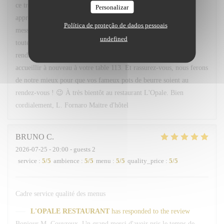
ce très gentil commentaire. Nous sommes ravis que vous ayez
Personalizar
apprécié l'accueil, le service ainsi que les plats proposés. Votre
Política de proteção de dados pessoais
message sera transmis avec grand plaisir à Léa, Hugo ainsi qu'à
undefined
toute l'équipe, qui seront ravis de savoir qu'ils ont contribué à
rendre votre soirée agréable. Nous serons très heureux de vous
accueillir à nouveau à votre table 113. Et rassurez-vous, nous ferons
de notre mieux pour que vos fameux pots de beurre soient au
rendez-vous ! 😉 À très bientôt au restaurant L'Opale. Bien
cordialement, L. Fornaro Maitre d'hôtel
BRUNO
C
2026-07-25
- 20:00 - guests 2
service
:
5
/5
ambience
:
5
/5
menu
:
5
/5
quality_price
:
5
/5
Cadre service qualité des menus
L'OPALE RESTAURANT
has responded to the review
Bonjour M. Couvreux, Un grand merci d'avoir pris le temps de