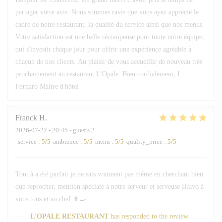
partager votre avis. Nous sommes ravis que vous ayez apprécié le
cadre de notre restaurant, la qualité du service ainsi que nos menus.
Votre satisfaction est une belle récompense pour toute notre équipe,
qui s'investit chaque jour pour offrir une expérience agréable à
chacun de nos clients. Au plaisir de vous accueillir de nouveau très
prochainement au restaurant L'Opale. Bien cordialement, L.
Fornaro Maitre d'hôtel
Franck
H
2026-07-22
- 20:45 - guests 2
service
:
5
/5
ambience
:
5
/5
menu
:
5
/5
quality_price
:
5
/5
Tout à a été parfait je ne sais vraiment pas même en cherchant bien
que reprocher, mention spéciale à notre serveur et serveuse Bravo à
vous tous et au chef 👨‍🍳
L'OPALE RESTAURANT
has responded to the review