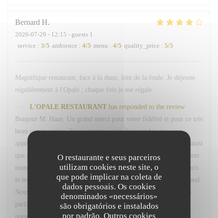
Bernard
H
2026-07-29
- 12:15 - guests 1
service
:
3
/5
ambience
:
4
/5
menu
:
4
/5
quality_price
:
5
/5
Magnifique restaurant, face à la dune, loin de la foule. Je déjeune
régulièrement à l'Opale ; chaque fois je me régale.
L'OPALE RESTAURANT
has responded to the review
Bonjour M. Haze, Un grand merci pour votre fidélité et pour ce très
beau commentaire. Nous sommes ravis d'apprendre que vous
appréciez régulièrement notre restaurant, son cadre, l'ambiance ainsi
que notre menu du marché. Votre confiance et vos encouragements
O restaurante e seus parceiros
utilizam cookies neste site, o
nous font très plaisir. Nous vous remercions également d'avoir pris
que pode implicar na coleta de
le temps de nous signaler le retard concernant votre café gourmand.
dados pessoais. Os cookies
Nous sommes sincèrement désolés pour cet oubli et comprenons
denominados «necessários»
parfaitement la gêne occasionnée, d'autant plus que vous étiez
são obrigatórios e instalados
por padrão. Outros cookies
pressé. Nous sommes toutefois heureux d'avoir pu réagir