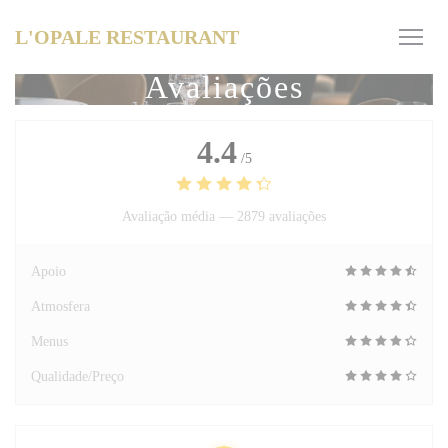
Painel de Gerenciamento de Cookies
L'OPALE RESTAURANT
Avaliações
4.4
/5
Avaliação média —
2879 avaliações
Apoio
Atmosfera
Menus
Qualidade/Preço