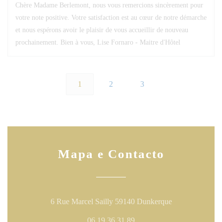
Chère Madame Berlemont, nous vous remercions sincèrement pour
votre note positive. Votre satisfaction est au cœur de notre démarche
et nous espérons avoir le plaisir de vous accueillir de nouveau
prochainement. Bien à vous, Lise Fornaro - Maitre d'Hôtel
1
2
3
Mapa e Contacto
((abre numa nov
6 Rue Marcel Sailly 59140 Dunkerque
06 19 36 31 89