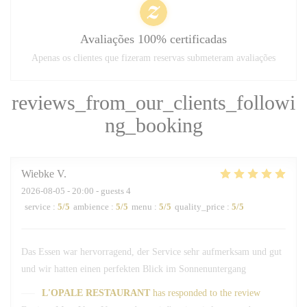
Avaliações 100% certificadas
Apenas os clientes que fizeram reservas submeteram avaliações
reviews_from_our_clients_followi
ng_booking
Wiebke
V
2026-08-05
- 20:00 - guests 4
service
:
5
/5
ambience
:
5
/5
menu
:
5
/5
quality_price
:
5
/5
Das Essen war hervorragend, der Service sehr aufmerksam und gut
und wir hatten einen perfekten Blick im Sonnenuntergang
L'OPALE RESTAURANT
has responded to the review