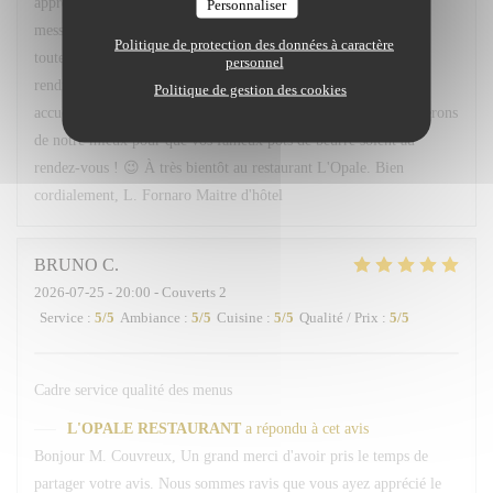
apprécié l'accueil, le service ainsi que les plats proposés. Votre
Personnaliser
message sera transmis avec grand plaisir à Léa, Hugo ainsi qu'à
Politique de protection des données à caractère
toute l'équipe, qui seront ravis de savoir qu'ils ont contribué à
personnel
rendre votre soirée agréable. Nous serons très heureux de vous
Politique de gestion des cookies
accueillir à nouveau à votre table 113. Et rassurez-vous, nous ferons
de notre mieux pour que vos fameux pots de beurre soient au
rendez-vous ! 😉 À très bientôt au restaurant L'Opale. Bien
cordialement, L. Fornaro Maitre d'hôtel
BRUNO
C
2026-07-25
- 20:00 - Couverts 2
Service
:
5
/5
Ambiance
:
5
/5
Cuisine
:
5
/5
Qualité / Prix
:
5
/5
Cadre service qualité des menus
L'OPALE RESTAURANT
a répondu à cet avis
Bonjour M. Couvreux, Un grand merci d'avoir pris le temps de
partager votre avis. Nous sommes ravis que vous ayez apprécié le