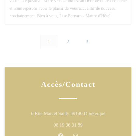
votre note positive. Votre satisfaction est au cœur de notre démarche
et nous espérons avoir le plaisir de vous accueillir de nouveau
prochainement. Bien à vous, Lise Fornaro - Maitre d'Hôtel
1
2
3
Accès/Contact
((ouvre une nouv
6 Rue Marcel Sailly 59140 Dunkerque
06 19 36 31 89