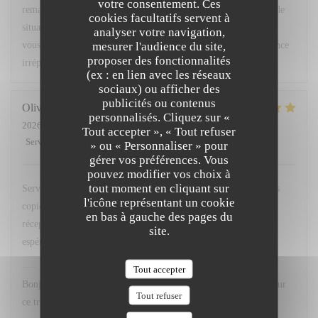
votre consentement. Ces
remarques ont été partagées avec notre équipe afin que ce type de
cookies facultatifs servent à
situation ne se reproduise pas. Nous espérons avoir le plaisir de
analyser votre navigation,
mesurer l'audience du site,
vous accueillir très prochainement pour vous offrir une expérience
proposer des fonctionnalités
irréprochable. Bien cordialement, L. Fornaro Maitre d'hôtel
(ex : en lien avec les réseaux
sociaux) ou afficher des
publicités ou contenus
Olivier
M
personnalisés. Cliquez sur «
2026-07-28
- 20:00 - Couverts 2
Tout accepter », « Tout refuser
Service
:
5
/5
Ambiance
:
5
/5
Cuisine
:
5
/5
Qualité / Prix
:
4
/5
» ou « Personnaliser » pour
gérer vos préférences. Vous
pouvez modifier vos choix à
tout moment en cliquant sur
Service avenant et personnel souriant. Plats simples choisis mais
l'icône représentant un cookie
copieux. Merci Léa pour le service. Merci a hugo au bar et
en bas à gauche des pages du
réception. Nous reviendrons comme d habitude A la 113. En
site.
espérant retrouver nos pots de beurre habituels ;-)
L'OPALE RESTAURANT
a répondu à cet avis
Tout accepter
Bonjour M. Matthews, Un grand merci pour votre fidélité et pour
Tout refuser
ce très gentil commentaire. Nous sommes ravis que vous ayez