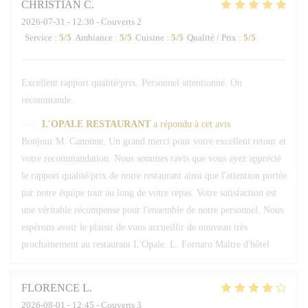
CHRISTIAN
C
2026-07-31
- 12:30 - Couverts 2
Service
:
5
/5
Ambiance
:
5
/5
Cuisine
:
5
/5
Qualité / Prix
:
5
/5
Excellent rapport qualité/prix. Personnel attentionné. On
recommande.
L'OPALE RESTAURANT
a répondu à cet avis
Bonjour M. Canonne, Un grand merci pour votre excellent retour et
votre recommandation. Nous sommes ravis que vous ayez apprécié
le rapport qualité/prix de notre restaurant ainsi que l'attention portée
par notre équipe tout au long de votre repas. Votre satisfaction est
une véritable récompense pour l'ensemble de notre personnel. Nous
espérons avoir le plaisir de vous accueillir de nouveau très
prochainement au restaurant L'Opale. L. Fornaro Maître d'hôtel
FLORENCE
L
2026-08-01
- 12:45 - Couverts 3