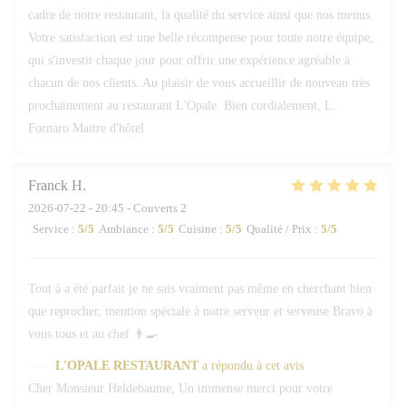
cadre de notre restaurant, la qualité du service ainsi que nos menus.
Votre satisfaction est une belle récompense pour toute notre équipe,
qui s'investit chaque jour pour offrir une expérience agréable à
chacun de nos clients. Au plaisir de vous accueillir de nouveau très
prochainement au restaurant L'Opale. Bien cordialement, L.
Fornaro Maitre d'hôtel
Franck
H
2026-07-22
- 20:45 - Couverts 2
Service
:
5
/5
Ambiance
:
5
/5
Cuisine
:
5
/5
Qualité / Prix
:
5
/5
Tout à a été parfait je ne sais vraiment pas même en cherchant bien
que reprocher, mention spéciale à notre serveur et serveuse Bravo à
vous tous et au chef 👨‍🍳
L'OPALE RESTAURANT
a répondu à cet avis
Cher Monsieur Heldebaume, Un immense merci pour votre