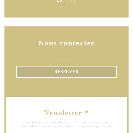
Facebook ((ouvre une nouvelle fen
Instagram ((ouvre une nouve
Nous contacter
RÉSERVER
Newsletter
*
Inscrivez-vous à notre lettre d'information pour recevoir des
communications personnalisées et des offres marketing par courriel.