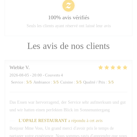
100% avis vérifiés
Seuls les clients ayant réservé ont laissé leur avis
Les avis de nos clients
Wiebke
V
2026-08-05
- 20:00 - Couverts 4
Service
:
5
/5
Ambiance
:
5
/5
Cuisine
:
5
/5
Qualité / Prix
:
5
/5
Das Essen war hervorragend, der Service sehr aufmerksam und gut
und wir hatten einen perfekten Blick im Sonnenuntergang
L'OPALE RESTAURANT
a répondu à cet avis
Bonjour Mme Voss, Un grand merci d'avoir pris le temps de
partager votre expérience. Nous sommes ravis d'apprendre que vous