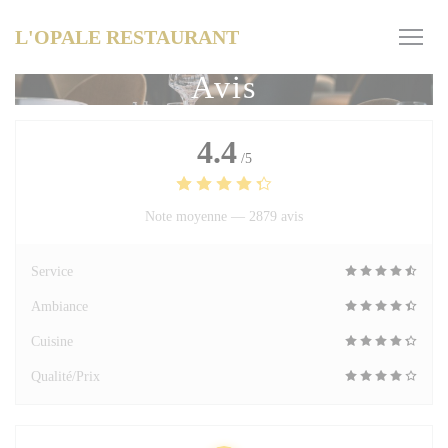
Personnalisation de vos choix en matière de cookies
L'OPALE RESTAURANT
Avis
4.4
/5
Note moyenne —
2879 avis
Service
Ambiance
Cuisine
Qualité/Prix