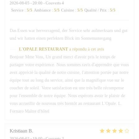
2026-08-05
- 20:00 - Couverts 4
Service
:
5
/5
Ambiance
:
5
/5
Cuisine
:
5
/5
Qualité / Prix
:
5
/5
Das Essen war hervorragend, der Service sehr aufmerksam und gut
und wir hatten einen perfekten Blick im Sonnenuntergang
L'OPALE RESTAURANT
a répondu à cet avis
Bonjour Mme Voss, Un grand merci d'avoir pris le temps de
partager votre expérience. Nous sommes ravis d'apprendre que vous
avez apprécié la qualité de notre cuisine, l'attention portée par notre
équipe tout au long du service, ainsi que la magnifique vue sur le
coucher de soleil. Votre satisfaction est une très belle récompense
pour l'ensemble de notre équipe. Nous espérons avoir le plaisir de
vous accueillir de nouveau très bientôt au restaurant L'Opale. L.
Fornaro Maître d'hôtel
Kristiaan
B
2026-08-02
- 19:00 - Couverts 2