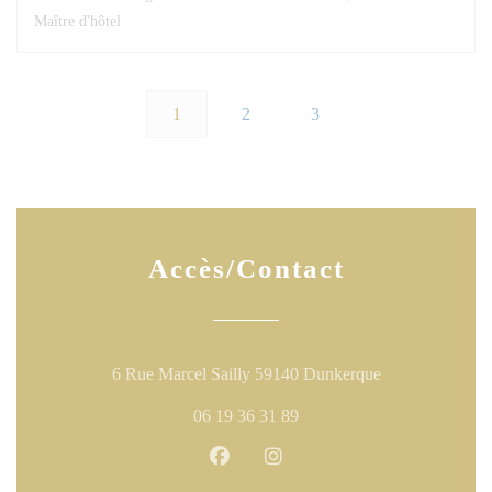
Maître d'hôtel
1
2
3
Accès/Contact
((ouvre une nouv
6 Rue Marcel Sailly 59140 Dunkerque
06 19 36 31 89
Facebook ((ouvre une nouvelle fen
Instagram ((ouvre une nouve