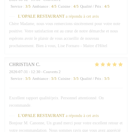
Service
:
3
/5
Ambiance
:
4
/5
Cuisine
:
4
/5
Qualité / Prix
:
4
/5
L'OPALE RESTAURANT
a répondu à cet avis
Chère Madame, nous vous remercions sincèrement pour votre note
positive. Votre satisfaction est au cœur de notre démarche et nous
espérons avoir le plaisir de vous accueillir de nouveau
prochainement. Bien à vous, Lise Fornaro - Maitre d'Hôtel
CHRISTIAN
C
2026-07-31
- 12:30 - Couverts 2
Service
:
5
/5
Ambiance
:
5
/5
Cuisine
:
5
/5
Qualité / Prix
:
5
/5
Excellent rapport qualité/prix. Personnel attentionné. On
recommande.
L'OPALE RESTAURANT
a répondu à cet avis
Bonjour M. Canonne, Un grand merci pour votre excellent retour et
votre recommandation. Nous sommes ravis que vous ayez apprécié