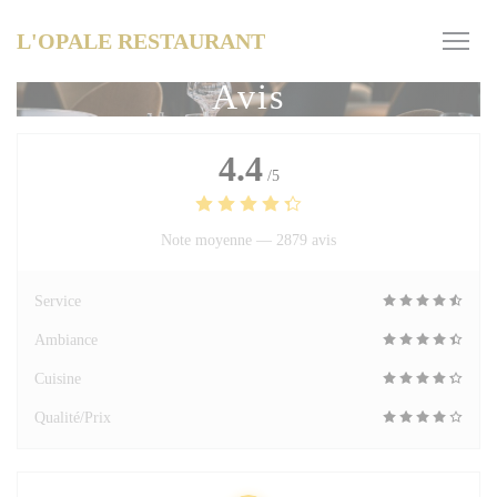
Personnalisation de vos choix en matière de cookies
L'OPALE RESTAURANT
Avis
4.4
/5
Note moyenne —
2879 avis
Service
Ambiance
Cuisine
Qualité/Prix