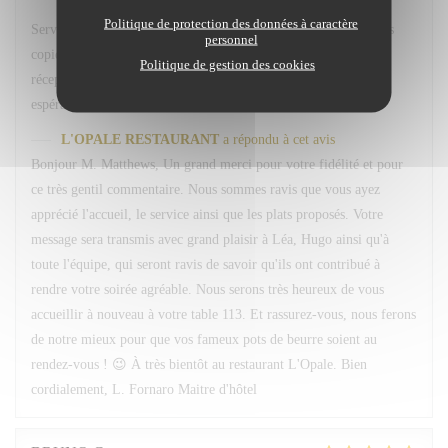
Politique de protection des données à caractère
Service avenant et personnel souriant. Plats simples choisis mais
personnel
copieux. Merci Léa pour le service. Merci a hugo au bar et
Politique de gestion des cookies
réception. Nous reviendrons comme d habitude A la 113. En
espérant retrouver nos pots de beurre habituels ;-)
L'OPALE RESTAURANT
a répondu à cet avis
Bonjour M. Matthews, Un grand merci pour votre fidélité et pour
ce très gentil commentaire. Nous sommes ravis que vous ayez
apprécié l'accueil, le service ainsi que les plats proposés. Votre
message sera transmis avec grand plaisir à Léa, Hugo ainsi qu'à
toute l'équipe, qui seront ravis de savoir qu'ils ont contribué à
rendre votre soirée agréable. Nous serons très heureux de vous
accueillir à nouveau à votre table 113. Et rassurez-vous, nous ferons
de notre mieux pour que vos fameux pots de beurre soient au
rendez-vous ! 😉 À très bientôt au restaurant L'Opale. Bien
cordialement, L. Fornaro Maitre d'hôtel