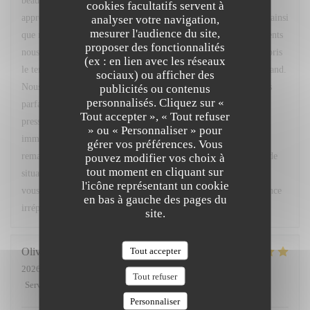
beau commentaire. Nous sommes ravis d'apprendre que vous
cookies facultatifs servent à
appréciez régulièrement notre restaurant, son cadre, l'ambiance ainsi
analyser votre navigation,
mesurer l'audience du site,
que notre menu du marché. Votre confiance et vos encouragements
proposer des fonctionnalités
nous font très plaisir. Nous vous remercions également d'avoir pris
(ex : en lien avec les réseaux
le temps de nous signaler le retard concernant votre café gourmand.
sociaux) ou afficher des
Nous sommes sincèrement désolés pour cet oubli et comprenons
publicités ou contenus
personnalisés. Cliquez sur «
parfaitement la gêne occasionnée, d'autant plus que vous étiez
Tout accepter », « Tout refuser
pressé. Nous sommes toutefois heureux d'avoir pu réagir
» ou « Personnaliser » pour
immédiatement en vous accordant un geste commercial. Vos
gérer vos préférences. Vous
remarques ont été partagées avec notre équipe afin que ce type de
pouvez modifier vos choix à
tout moment en cliquant sur
situation ne se reproduise pas. Nous espérons avoir le plaisir de
l'icône représentant un cookie
vous accueillir très prochainement pour vous offrir une expérience
en bas à gauche des pages du
irréprochable. Bien cordialement, L. Fornaro Maitre d'hôtel
site.
Tout accepter
Olivier
M
2026-07-28
- 20:00 - Couverts 2
Tout refuser
Service
:
5
/5
Ambiance
:
5
/5
Cuisine
:
5
/5
Qualité / Prix
:
4
/5
Personnaliser